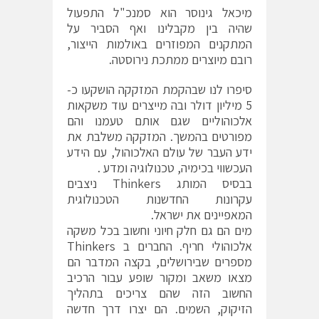
מיכאל גינוסר הוא סמנכ"ל התפעול
שהיה בין מקבלינו ואף הסביר על
המתקנים המפוזרים באולמות הייצור,
רובם מיוצרים ממתכת נירוסטה.
סיפרו לנו שבהקמת המזקקה הושקעו כ-
5 מיליון דולר ובה מייצרים עוד משקאות
אלכוהוליים שגם אותם טעמנו והם
מפורטים בהמשך. המזקקה משלבת את
ידע העבר של עולם האלכוהול, עם הידע
העכשווי בכימיה, טכנולוגיה ומדע .
בבסיס המותג Thinkers ניצבים
עקרונות החדשנות הטכנולוגית
המאפיינים את ישראל.
מים הם גם חלק חיוני וחשוב בכל משקה
אלכוהולי חריף. החברים ב Thinkers
מספרים שבירושלים, בקצה המדבר הם
מצאו משאב ומקור שופע עבור הרכיב
החשוב הזה שהם צריכים בתהליך
הזיקוק, השמים. הם יצרו דרך חדשה