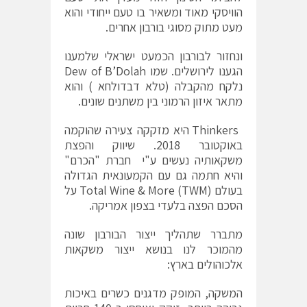
הוויסקי מאוד ומשאיר בו טעם ייחודי והוא
מעט מתוק מסוגי בורבון אחרים.
ונחזור לבורבון הכמעט ישראלי שלמענו
הגענו לירושלים. שמו Dew of B’Dolah
נלקח מהקבלה (טלא דבדולחא ) והוא
מתאר איזון הרמוני בין משתנים שונים.
Thinkers היא מזקקה צעירה שהוקמה
באוקטובר 2018. שיווק והפצת
משקאותיה נעשים ע"י חברת "הכרם"
והיא חתמה גם עם הקמעונאית הגדולה
בעולם Total Wine & More (TWM) על
הסכם הפצה בלעדי בצפון אמריקה.
מתברר שתהליך ייצור הבורבון שונה
מהמוכר לנו בנושא ייצור משקאות
אלכוהולים בארץ:
המשקה, המופק מדגנים כשרים באיכות