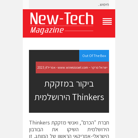
T
o
g
g
l
e
Out Of The Box
N
a
ישראל פרקר – www.winesisrael.com - אפריל 4, 2023
v
i
ביקור במזקקת
g
a
Thinkers הירושלמית
t
i
o
n
M
e
חברת "הכרם", ואנשי מזקקת Thinkers
n
הירושלמית השיקו את הבורבון
u
הישראלי-אמריקאי הראשון של המותג. זו