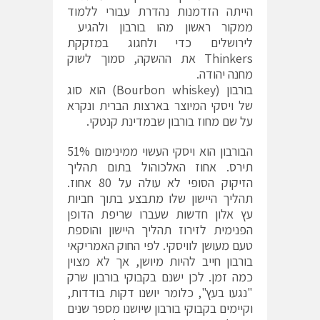
הייתה הזדמנות נהדרת עבורי ללמוד
ממקור ראשון מהו בורבון ולהגיע
לירושלים כדי ולחגוג במזקקת
Thinkers את ההשקה, סמוך לשוק
מחנה יהודה.
בורבון (Bourbon whiskey) הוא סוג
של ויסקי המיוצר בארצות הברית ונקרא
על שם מחוז בורבון שבמדינת קנטקי.
הבורבון הוא ויסקי העשוי ממינימום 51%
תירס. אחוז האלכוהול בתום תהליך
הזיקוק הסופי לא עולה על 80 אחוז.
תהליך היישון שלו מתבצע בתוך חביות
עץ אלון חדשות שעברו שריפת הדופן
הפנימית לזירוז תהליך היישון והוספת
טעם מעושן לוויסקי. לפי החוק האמריקאי
בורבון חייב להיות מיושן, אך לא מצוין
כמה זמן. לכן ישנם בקבוקי בורבון שרק
"נגעו בעץ", כלומר יושנו דקות בודדות,
וקיימים בקבוקי בורבון שיושנו מספר שנים