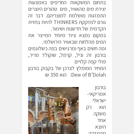
בתחום המשקאות החריפים באמצעות
יצירת מים מהאוויר, מים טהורים היוצרים
התמזגות מושלמת למוצריהם. דבר זה
גורם למזקקת THINKERS להיות בחזית
הקדמית של חדשנות ושימור.
במקום נמצא ציוד מיוחד המייצר את
המים מהלחות שבאוויר הירושלמי.
ומה חשים באף ומרגישים בפה כשלוגמים
בורבון זה: וניל, קרמל, שוקולד מריר,
פולי קפה קלויים
המחיר המומלץ לצרכן של בקבוק בורבון
Dew of B’Dolah: הוא 350 ₪
בורבון
אמריקאי-
ישראלי
הוא רק
משקה
אחד
היוצא
מהמזקק