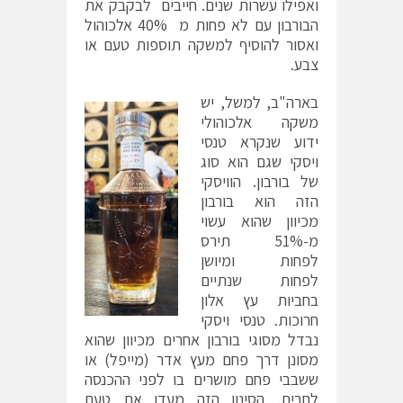
ואפילו עשרות שנים. חייבים לבקבק את
הבורבון עם לא פחות מ 40% אלכוהול
ואסור להוסיף למשקה תוספות טעם או
צבע.
בארה"ב, למשל, יש
משקה אלכוהולי
ידוע שנקרא טנסי
ויסקי שגם הוא סוג
של בורבון. הוויסקי
הזה הוא בורבון
מכיוון שהוא עשוי
מ-51% תירס
לפחות ומיושן
לפחות שנתיים
בחביות עץ אלון
חרוכות. טנסי ויסקי
נבדל מסוגי בורבון אחרים מכיוון שהוא
מסונן דרך פחם מעץ אדר (מייפל) או
ששבבי פחם מושרים בו לפני ההכנסה
לחבית. הסינון הזה מעדן את טעם