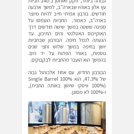
גבוהה ביותר, זוקק ואוחסן ב-140 חביות
עץ אלון באוהיו שבארה"ב, למשך ארבעה
חודשים. בורבון אמיתי חייב להיות מיוצר
בארה"ב, כאמור. החביות הועמסו על
ספינה ששטה במשך שישה חודשים דרך
האוקיינוס האטלנטי והים התיכון, עד
הגעתה לנמל חיפה. הבורבון שבחביות
יושן בחיפה במשך שלוש וחצי שנים
נוספות, באוויר הפתוח על יד הים.
בהמשך הוא הועבר מהחביות לבקבוקים.
הבורבון החדש, עם אחוז אלכוהול גבוה
של 47.3%, הוא 100% Single Barrel
(100% וויסקי שיושן באותה החבית),
ו-100% לא מסונן.