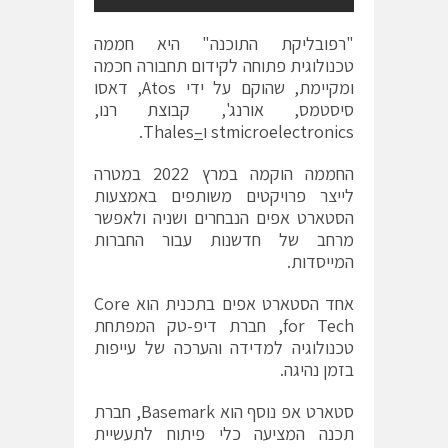
"רפובליקת התוכנה" היא חממה
טכנולוגית פתוחה לקידום תחבורה חכמה
ומקיימת, שהוקם על ידי
Atos
, דאסו
סיסטמס,
אורנג'
,
קבוצת רנו
,
stmicroelectronics
ו
–
Thales
.
החממה הוקמה במרץ 2022 במטרה
לייצר פרויקטים משותפים באמצעות
הסטארט אפים הנבחרים ושניה ולאפשר
מרחב של חדשנות עבור החברות
המייסדות.
אחד הסטארט אפים בתכנית הוא Core
for Tech, חברת דיפ-טק המפתחת
טכנולוגיה למדידה והערכה של עייפות
בזמן נהיגה.
סטארט אפ נוסף הוא Basemark, חברת
תכנה המציעה כלי פיתוח לתעשיית