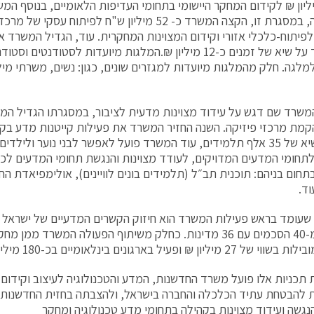
11 מיליון ₪ לקידום המחקר היישומי בתחומי העדיפות הלאומיים, בנוסף ה
בפריפריה, במסגרת זו, הקצה המשרד כ- 52 מיליון ש"ח לפיתוח ע
פיתוח-כלכלי אזורי וקידום המצוינות המחקרית. עוד, הגדיל המשרד א
הוא עומד על שיא של זמנים כ-12 מיליון ₪.המלגות מיועדות לסטודנט
לגה. חלק מהמלגות מיועדות למגזרים שונים, כגון: נשים, משרתי מיל
המשרד שם דגש על עידוד מצוינות מדעית לציבור, במסגרתו הגדיל ה
רשויות ושיא של 35 אלף תלמידים, עוד המשרד פועל לאפשר לבני נוער וליל
תחומי המדעים המדויקים, לעודד מצוינות והנגשת תחומי המדעים לכל
בתחום בניהם: תוכנית תב״ל (תלמידים בונים לוויינים), אולימפיאדת הח
וד.
 שעומד בראש פעילות המשרד הוא חיזוק הקשרים המדעיים של ישראל ב
למעלה מ-40 הסכמים עם 36 מדינות. כחלק משיתוף הפעולה המשרד מ
מיליון ₪ ופעיל בארגונים בינלאומיים בכ-180 מיליון ₪.
תכניות אלו פועל משרד החדשנות, המדע והטכנולוגיה לעיצוב וקידום
ת להבטחת עתיד הכלכלה והחברה בישראל, ולהצבתה בחזית החדשנות ה
נגשה ועידוד מצוינות בקהילה בתחומי מדע טכנולוגיה ומחקר