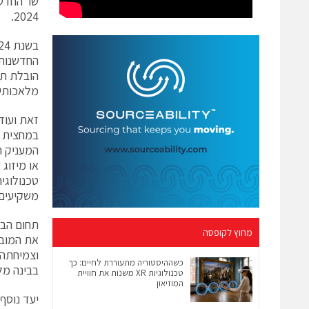
שר החדשנ
2024.
החדשנות 
הובלת תח
מלאכותית (AI) ומדע הנתונים, ביו קונברג'נס, פודטק, אנרגיו
זאת ועוד
המעניק ה
או מיזוג
טכנולוגי
משקיעים 
תחום הבי
מחוץ לקופסה
את המובי
כשההיסטוריה מתעוררת לחיים: כך
בבינה מל
טכנולוגיות XR משנות את חוויית
המוזיאון
יעד נוסף