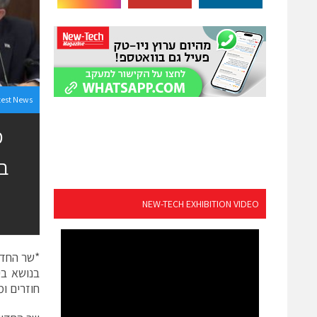
test News
מ
ב
NEW-TECH EXHIBITION VIDEO
*שר החדש
בנושא בי
חוזרים ו