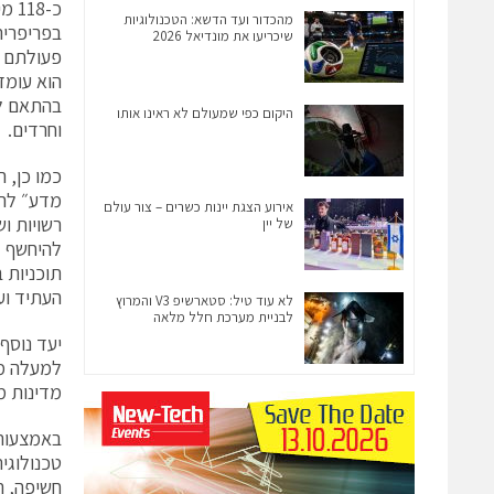
כ-8
מהכדור ועד הדשא: הטכנולוגיות
שיכריעו את מונדיאל 2026
פעולתם ל
בהתאם למ
היקום כפי שמעולם לא ראינו אותו
וחרדים.
כמו כן, 
אירוע הצגת יינות כשרים – צור עולם
של יין
להיחשף ל
תוכניות 
העתיד וע
לא עוד טיל: סטארשיפ V3 והמרוץ
לבניית מערכת חלל מלאה
יעד נוסף
מדינות מובילות בשווי של 27 
באמצעות 
טכנולוגי
חשיפה, ה