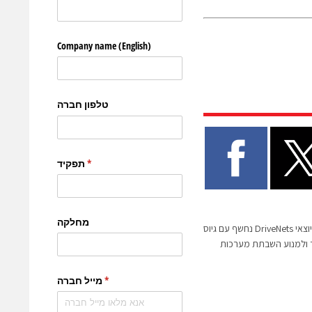
הסטארטאפ Senser של יוצאי DriveNets נחשף עם גיוס
 לקצר ולמנוע השבתת מערכות