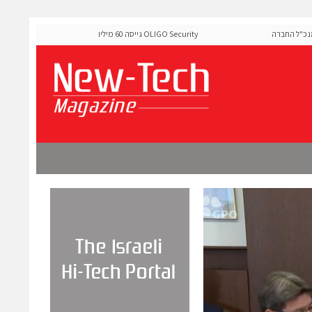
ל החברה
OLIGO Security גייסה 60 מיליון דולר להרחבת פלטפורמת אבטחת
ה-Runtime בעידן מתקפות ה-AI