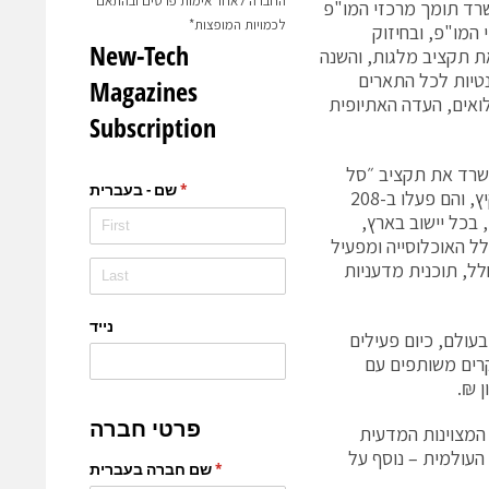
החברה לאחר אימות פרטים ובהתאם
משרד תומך מרכזי המו"פ
לכמויות המופצות*
סקי של מרכזי המו"פ, ובחיזוק
ת תקציב מלגות, והשנה
ים וסטודנטיות לכל התארים
ואים, העדה האתיופית
משרד את תקציב ״סל
מדע״ להקמת מרכזי פיזיקה. השנה החזיר המשרד את פעילות קייטנות מדע בקיץ, והם פעלו ב-208
דים, בכל יישוב בארץ,
ל האוכלוסייה ומפעיל
לל, תוכנית מדעניות
עולם, כיום פעילים
מן מחקרים משותפים עם
 המצוינות המדעית
עולמית – נוסף על