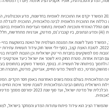
ות, המדע והטכנולוגיה, אופיר אקוניס הציג אתמול (יום ד) לממשלה
בשנת 2024 המשרד יקדם את התוכניות לאומיות בחדשנות, מדע וטכנולוגיה,
כוללות את התוכנית הלאומית לבינה מלאכותית, התוכנית להגדלת ההו
ום החלל האזרחי ותוכניות לאומיות בתחומי העדיפות הלאומית בניהם: 
ת מתחדשות, חלל ובלו-טק.
, המשרד פועל לשנות את המגמה העולמית של האטה בהשקעות בהיי-
במחצית 2022. לטובת האצת קצב, בסוף יולי אושר חוק עידוד תעשיות עתירות
טבות מס למשקיעים בחברות היי־טק ישראליות וכן הטבות לחברות בגי
 עם חברות אחרות. מטרת החוק היא לשמר את ישראל כיעד אטרקטיבי 
ה ולתמוך בפיתוחה של תעשייה זו. בנוסף, המשרד משקיע בתחומים בעלי 
מהשוק הפרטי, כמו למשל: מדעי החיים, אגריטק, פודטק, תחבורה חכמ
נה המלאכותית בעולם צומח בשנים האחרונות באופן חסר תקדים. המש
לות הישראלית בתחום הבינה המלאכותית לטובת שיפור איכות החיים ו
וצמיחתה הכלכלית של מדינת ישראל, ועד סוף שנת 
אכותית.
 שהמשרד הציב הוא עידוד פיתוח עתודות המדע והמחקר בישראל, לצ