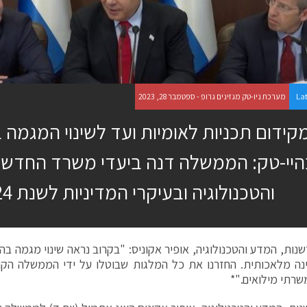
La
מערכת ניו-טק מגזינים גרופ - ספטמבר 28, 2023
קידום תכניות לאומיות ועד לשינוי המגמה
היי-טק: הממשלה דנה ביעדי משרד החדשנ
והטכנולוגיה ובעיקרי המדיניות לשנת 2024.*
נות, המדע והטכנולוגיה, אופיר אקוניס: "בקרוב נראה שינוי מגמה בהי
נה מלאכותית. החזרנו את כל המלגות שבוטלו על ידי הממשלה הקו
משרתי מילואים."*