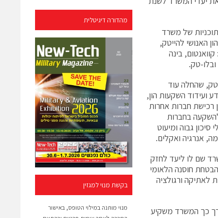
 את יעדי המשרד לשנת
מהדורה דיגיטלית
 התוכניות של משרד
ן האנושי להייטק,
קוואנטום, בינה
טק, שהחלה עוד
 ידע ועידוד השקעות הון,
ן רכישת חברות אחרות
להשקעה בחברות
סיכון גבוה ומיעוט
ה, אנרגיה ואקלים.
רד שם לו ליעד לחזק
הבטחת חוסנה הלאומי
2023 יפורסם מסמך מדיניות לאתיקה ורגולציה
בקשת מנוי למגזין
מנוי מותנה במילוי הטופס, באישור
ורך כך המשרד משקיע