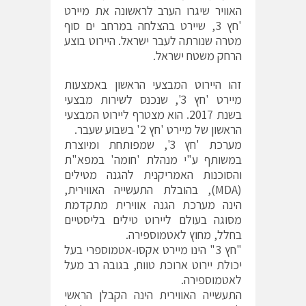
האוויר שיגרו הערב לראשונה את מיירט
'חץ 3, שיירט בהצלחה במרחב ים סוף
מטרה שנורתה לעבר ישראל. היירוט בוצע
הרחק משטח ישראל.
זהו היירוט המבצעי הראשון באמצעות
מיירט 'חץ 3', שנכנס לשירות מבצעי
בשנת 2017. הוא מצטרף ליירוט המבצעי
הראשון של מיירט 'חץ 2' בשבוע שעבר.
מערכת 'חץ 3', שמפותחת ומיוצרת
במשותף ע"י מנהלת 'חומה' במפא"ת
והסוכנות האמריקנית להגנה מטילים
(MDA), בהובלת התעשייה האווירית,
הינה מערכת הגנה אווירית מתקדמת
מסוגה בעולם ליירוט טילים בליסטיים
בחלל, מחוץ לאטמוספירה.
"חץ 3" הינו מיירט אקסו-אטמוספרי בעל
יכולת יירוט ארוכת טווח, בגובה רב מעל
לאטמוספירה.
התעשייה האווירית הינה הקבלן הראשי