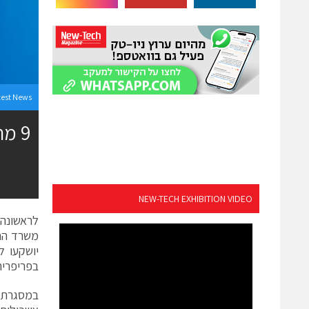
test News
9 מ
NEW-TECH EXHIBITION VIDEO
לראשונה
משרד החק
בפריפריה