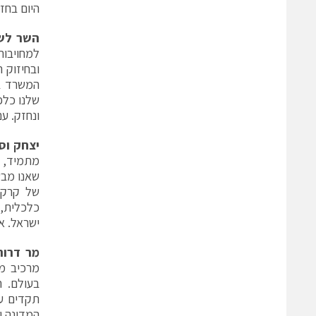
היום בחז
השר לשי
למחויבות
ובחיזוק 
המשרד בא
שלנו כלפי
ונחזק. עם
יצחק וס
מתמיד, ד
של קרקע
כלכלית, 
ישראל. א
מר דרור
מרכיב מ
בעולם. ה
תקדים ע
המדינה ו