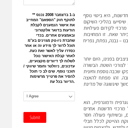
שנות, היא ביטוי נוסף
יסייעו בהליכי השיקום
מרכזי לקידום פעילויות
יתר שאת. זו המחויבות
נו – נבנה, נפתח, נפריח
בים בפנינו, היום יותר
 לצורכי השטח. הבשורה
ת בהשקעה של 100 מיליון ש"ח – יספקו שכבה נוספת וחיונית
בה. זהו מפתח להאצה
משך שיגשוגה של מדינת
וגרפית ודמוגרפית, הוא
 מרכזי חדשנות אחרים
ם, ובשיתוף פעולה חסר
קת ההייטק לכלל חבלי
 ולחדש, ולהצמיח מנועי