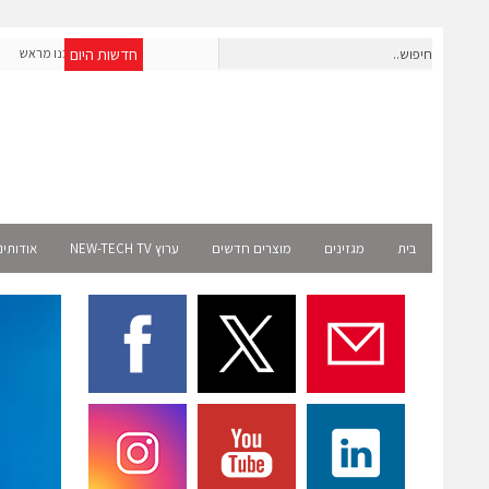
חדשות היום
חברת IAIG גייסה 6 מיליון דולר להקמת חברות תוכנה שנבנו מראש
לעידן ה-AI
lect
בית
מגזינים
מוצרים חדשים
ערוץ NEW-TECH TV
אודותינ