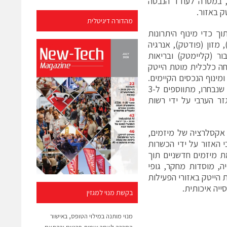
ת, במטרה לעודד הנבטה
 באזור.
מהדורה דיגיטלית
ך כדי מינוף היתרונות
 מזון (פודטק), אנרגיה
ור (קליימטק) ובריאות
יחה כלכלית מוטת הייטק
ומינוף הנכסים הקיימים.
כל זוכה יזכה במענק מצטבר של עד 15 מיליון ₪ למשך 5 שנים. 9 המרכזים שנבחרו, מתווספים ל-3
 נורת'מד , חאסוב, ובייסקאמפ) שהוקמו בשנת 2022 במגזר הערבי על ידי רשות
, אקסלרציה של מיזמים,
 האזור על ידי הכשרות
ת מיזמים חדשניים תוך
ה, מוסדות מחקר, גופי
 הייטק באזורי הפעילות
ייה איכותית.
בקשת מנוי למגזין
מנוי מותנה במילוי הטופס, באישור