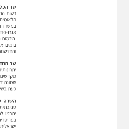
שר הכלכ
רשות הח
הלאומית 
במשרד הכ
אגרו-פוד
היזמות ה
בימים א
והחדשנות
שר החדש
יתרונותי
מקדשים א
שמונה דר
כעת בשיא
השרה לה
סביבתית 
יתרמו לה
בפריפרי
ישראלית 