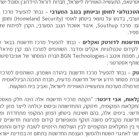
רטאפ, התעשייה האווירית לישראל, חברות דוראל היידרוג'ן וסונול ישר
טכנולוגי לחוסן וביטחון בנגב המערבי
– נבחר להפעיל מרכז בא
והנגב המערבי, בדגש על נושא
למרכז הם: מרכז Southup, איגוד אשכול הנגב המערבי, הקרן לפי
פיר.
דשנות לדזרטק ואקלים
– נבחר להפעיל מרכז חדשנות בבאר ש
לקידום טכנולוגיות אקלים ומדבר. השותפים למרכז הם: קרן מיראז',
לחדשנות, חממת אינגב ו-BGN Technologies חברת המסחור ש
ותף אסטרטגי .
טק
– נבחר להפעיל מרכז חדשנות ביהודה ושומרון. השותפים למרכז 
ורמולה מערכות והתעשייה האווירית לישראל, ואביב בית השקעות.
אות, אבי דיכטר:
"הקמת מרכזי חדשנות אלה הינה חלק מאסט
חקלאות המקומית, חיזוקה, התחדשותה וביסוס יכולתה לייצר מזון לאו
חדשני. בימים אלה, בהם חשיבות ביטחון המזון המקומי מתחדדת 
דשנות מקבלים משנה תוקף ומאפשרים קידום פתרונות חדשניים ליי
י בין החקלאים המקומיים לבין העולמות היזמיים לטובת קידום והתפ
ני לאתגרי השטח ולהמשך העצמת החדשנות בתחום זה במדינת ישראל