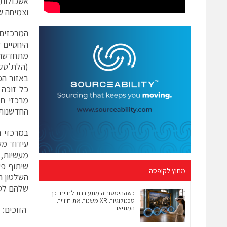
אשכולות 
וצמיחה ש
המרכזים 
היחסיים 
מתחדשת, 
(הלת'טק)
באזור הפ
החדשנות 
במרכזי ה
עידוד מש
מעשיות, 
שיתוף פע
מחוץ לקופסה
השלטון ה
שלהם לטו
כשההיסטוריה מתעוררת לחיים: כך
טכנולוגיות XR משנות את חוויית
המוזיאון
הזוכים: