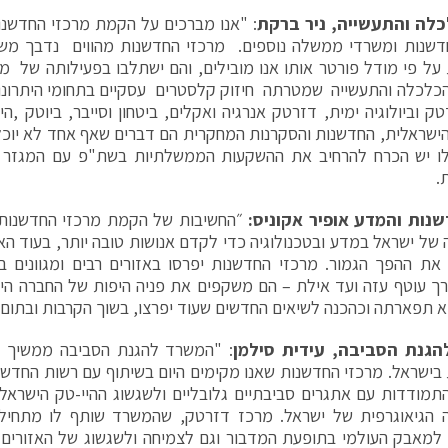
לה והתעשייה, ניר ברקת
: "אנו מברכים על הקמת מרכזי החדשנ
דשנות ומשרדי ממשלה נוספים. מרכזי החדשנות מהווים נדבך מש
על פי מודל פורטר אותו אנו מובילים, והם ישתלבו בפעילותה של 
לכלה והתעשייה שמטרתה חיזוק קלסטרים עסקיים בתחומי היתרונות
טק וביולוגיה ימית, דזרטק אנרגיה ואקלים, ביטחון וסייבר, ביוטק ,
ישראלית, החדשנות והסקרנות המחקרית הם דברים שאף אחד לא יוכל
לו יש הכרח להרחיב את ההשקעות הממשלתיות בשת"פ עם המגזר ה
.
נות והמדע אופיר אקוניס:
״החשיבות של הקמת מרכזי החדשנות 
ה של ישראל במדע ובטכנולוגיה כדי לקדם אנושות טובה יותר, בעוד האו
ת ההפך הגמור. מרכזי החדשנות יפרסו באזורים רבים ומגוונים ב
ך עוטף עזה ועד אילת – הם משקפים את פניה היפות של החברה הי
 תפארתה וכהכנה לשיאים החדשים שעוד יפרצו, בשוך הקרבות ובתום
גנת הסביבה, עידית סילמן
: "המשרד להגנת הסביבה ממשיך ל
בישראל. מרכזי החדשנות שאנו מקימים היום בשיתוף עם רשות החדש
תמודדות עם אתגרים סביבתיים גלובליים ולשגשוג ההיי-טק הישראלי
ה הגיאוגרפית של ישראל. מרכז דזרטק, שהמשרד שותף לו מתחיל
למאבק העולמי בתופעת המדבור וגם לצמיחה ולשגשוג של האזורים 