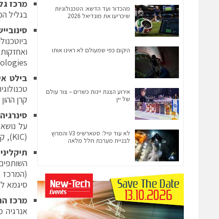
מרכז גלי
מהכדור ועד הדשא: הטכנולוגיות
בגליל המז
שיכריעו את מונדיאל 2026
סינוביי
ביוטכנול
היקום כפי שמעולם לא ראינו אותו
ואחזקות 
logies.
בילט אינ
אירוע הצגת יינות כשרים – צור עולם
קרן ההון סיכון השווייצרית MI
של יין
סינרגיה
על נושאי
לא עוד טיל: סטארשיפ V3 והמרוץ
(KIC), קק"ל, מכון שמיר למחקר, והמרכז לחדשנות Innovalley שבעמק המעיינות.
לבניית מערכת חלל מלאה
תיקליני
(המרכז ל
סיגמא לא
מרכז הח