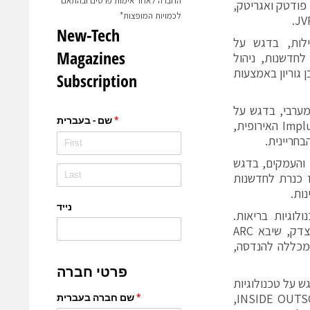
החברה לאחר אימות פרטים ובהתאם
פודטק ואגריטק,
לכמויות המופצות*
לות, בדגש על
לחדשנות, ניהול
 גוריון באמצעות
ערבי, בדגש על
טכנולוגיות בנייה ירוקה והסביבה הבנוייה. השותפים למרכז הם: Impluse Partners האירופית,
 והעמקים, בדגש
ז כנרת לחדשנות
וגיות בריאות.
השותפים למרכז הם: חברת תיקליניק, חברת הבת מדעית של ביה"ח שערי צדק, שיבא ARC
המכללה להנדסה,
 על טכנולוגיות
אנרגיה מתחדשת ותעשיה מתקדמת. השותפים למרכז הם: חברת INSIDE OUTSOURCING,