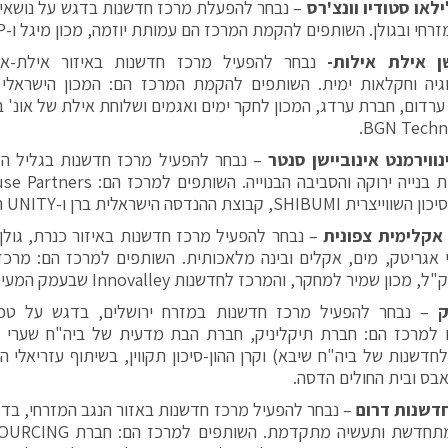
לאו סטודיו וונצ'ר
ס
– נבחר להפעלת מרכז חדשנות בדגש על נושאי 
רחי ובגולן. השותפים להקמת המרכז הם עמותת יוזמה, מכון מיגל ו-JVP.
שן אילת אילות-
נבחר להפעיל מרכז חדשנות באיזור אילת-אי
וגיה וחקלאות ימית. השותפים להקמת המרכז הם: המכון הישראלי 
ערדום, חברת ערדג, המכון לחקר ימים ואגמים ושלוחת אילת של אונ' בן
BGN Techno
ווירמנט אינוביישן סנטר
– נבחר להפעיל מרכז חדשנות בגליל המ
SHIBU, קבוצת ההנדסה הישראלית ברן ו-UNITY הבחריינית.
 אקלימית צפונית
– נבחר להפעיל מרכז חדשנות באיזור כנרת, גולן
 אגריטק, מים, אקלים ובינה מלאכותית. השותפים למרכז הם: מרכ
ק
– נבחר להפעיל מרכז חדשנות במזרח ירושלים, בדגש על טכנול
חדשנות של ביה"ח שיבא) וקרן ההון-סיכון תקווין, בשיתוף עזריאלי 
בס ובית החולים הדסה.
דשנות דרום
– נבחר להפעיל מרכז חדשנות באזור הנגב המזרחי, בדגש