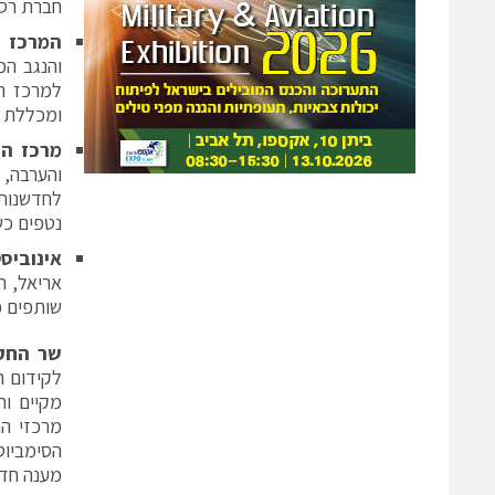
חברת רסט
המרכז ה
ומכללת ס
מרכז הח
והערבה, 
נטפים כש
אינוביס
שותפים פ
שר החקל
לקידום ה
מקיים ו
מרכזי הח
הסימביוט
מענה חדש