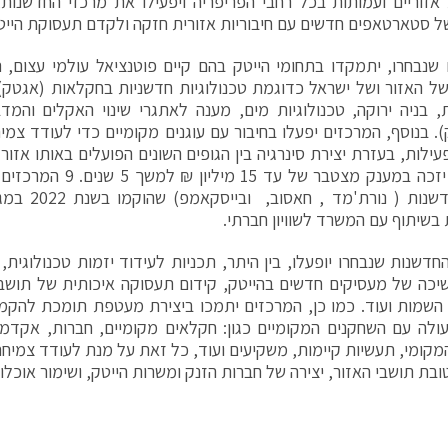
אזוריים ועמותות בכל רחבי הפריפריה ויפעילו את מרכזי החדשנו
ל סטארטאפים חדשים עם חיבוריות אזורית חזקה ולקדם תעסוקת הייטק
שנבחרו, יתמקדו בתחומי הייטק בהם קיים פוטנציאל עולמי עצום, תו
של האזור ושל ישראל כדוגמת טכנולוגיות חדשניות בחקלאות (אגטק),
בניה ירוקה, טכנולוגיות מים, מענה לאתגרי שינוי האקלים והמדב
. בנוסף, המרכזים יפעלו בחיבור עם עוגנים מקומיים כדי לעודד צמ
עילות, בעזרת יצירת סינרגיה בין הגופים השונים הפועלים באותו אזור 
מרכזי חדשנות (
בשיתוף עם המשרד לשוויון חברתי.
חדשנות שנבחרו יופעלו, בין היתר, תכניות לעידוד יזמות טכנולוגית
יכה של מעסיקים חדשים בהייטק, קידום תעסוקה איכותית של תושבי
השמות ועוד. כמו כן, המרכזים יתמכו ביצירת מעטפת תומכת להקמ
ולה עם השחקנים המקומיים כגון: חקלאים מקומיים, חברות, אקדמי
מקומי, תעשיות קיימות, משקיעים ועוד, כל זאת על מנת לעודד צמיחת
בת תושבי האזור, יצירה של חברות הזנק ומשרות הייטק, ושימור אוכלוס