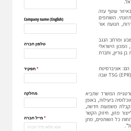
אל.
יזור עוטף עזה
י ביטחון לאומי (Homeland Security) וחוסן תזונתי. השותפים
תוח שדרות, תנועת אור
בע ומרחב הנגב
 המכון הישראלי
ל אוניברסיטת בן גוריון, וחברת
הם: אוניברסיטת
אריאל, חברת מסחור הידע אריאל חדשנות מדעית, חברת התכנה הבינלאומית TSG (EPR) שבה
רטגיית המשרד שתביא
כלוסיה ביעילות, באופן
ומקבלת משמעות חדשה,
צור מזון, חיזוק הקשר
תחות כל השותפים, מתן
".