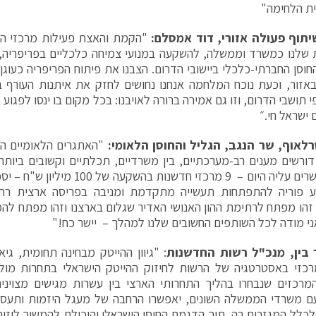
ית הלחימה"
תוף פעולה אזורי, דוד אמסלם:
"הקמת והאצת פעילות מרכזי החד
 שלנו כמשרד וממשלה, להשקעה במנועי צמיחה כלכליים בפריפריה, ש
החוסן החברתי-כלכלי ביישובי הדרום. הצבנו את פיתוח הפריפריה כעוגן 
זור, וכעת נוכח המלחמה אנחנו נחושים לחזק את איתנות העורף ב
 תושבי הדרום, וזו גם אמירה ברורה לאויבנו: בכל מקום בו ינסו לפגוע ב
 ישראל חי.״
רלאוף, שר הנגב, הגליל והחוסן הלאומי:
"האתגרים הלאומיים הניצ
ורשים מענים רב-מערכתיים, בין משרדיים, תכלתיים וקשובים ביותר
שאנו מבשרים עליה היום – 9 מרכזי חדשנו
 פוריה להתפתחות תעשייה מתקדמת ומניבה בפריסה ארצית רח
זהו מפתח לרתימת ההון האנושי האדיר שגלום בארצנו וזהו מפתח לה
ני מודה לכל השותפים החשובים שלנו למהלך – יישר כח!"
 בין, מנכ"ל רשות החדשנות
: "גיוון ההייטק מבחינה תחומית, גיא
רכזי באסטרטגיה של הרשות לחיזוק ההייטק הישראלי בתחרות מול
מרכזים שנבחרו בהליך התחרותי הארצי בין עשרות מגישים מצויני
ם משרדי הממשלה השונים, יאפשרו הרחבה של מעגל היזמות ותעסו
לכלל המגזרים בה, תוך הדגמת החוסן הישראלי והיכולת להמשיך ליזום