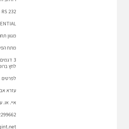
232 RS ו- 485 RS
RENTIAL
מגוון תחו
מתח הפעל
לחץ ברומ
לפרטים נ
עזרא אב
איי. או. עזר
2299662
int.net