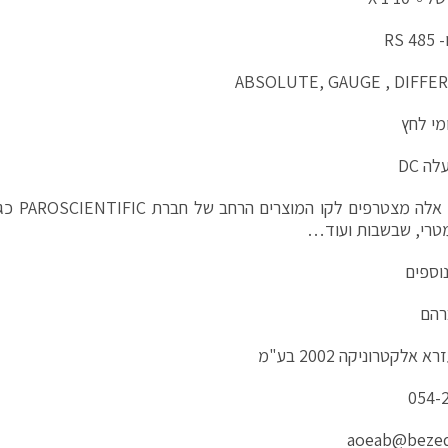
ABSOLUTE, GAUGE , DIFFE
מי לחץ
ה DC
3 דגמים א
טרי, שבשבות ועוד…
וספים
רהם
א אלקטרוניקה 2002 בע"מ
054-
aoeab@bezeq