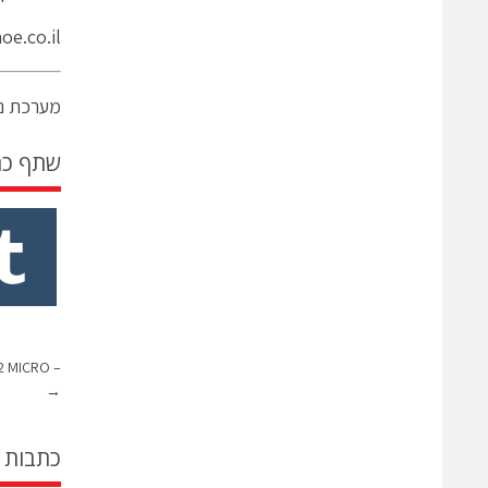
e.co.il
מערכת ני
שתף כ
– ELLIPSE 2 MICROהדבר הבא בתחום ה INS עבר מזעור
→
כתבות 