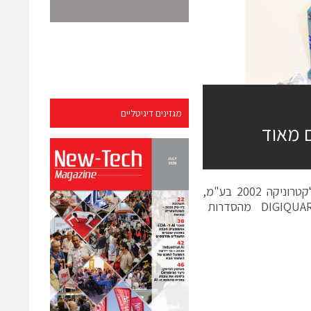
מגזינים דיגיטליים
חברת PAROSCIENTIFIC, המיוצגת בלעדית בארץ על ידי איי. או. עזרא אלקטרוניקה 2002 בע"מ,
יצאה לאחרונה לשוק עם 3 דגמים חדשים של מתמרי לחץ בטכנולוגיית DIGIQUARTZ מהסדרות