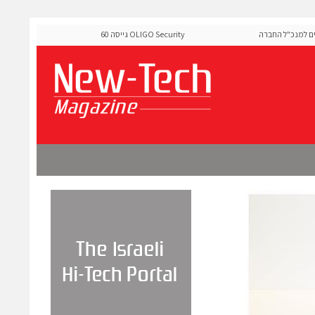
למנכ"ל החברה
OLIGO Security גייסה 60 מיליון דולר להרחבת פלטפורמת
ה-Runtime בעידן מתקפות ה-AI