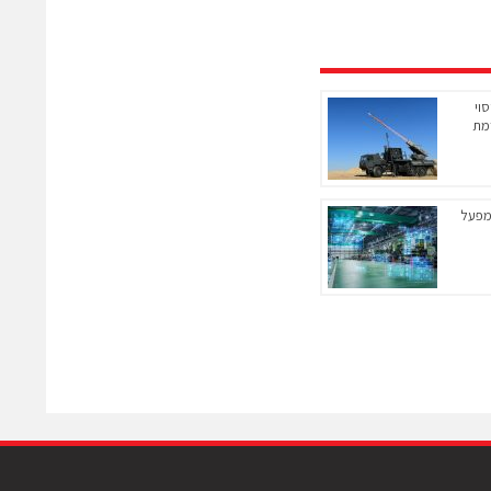
וי
מת
יראה המפעל