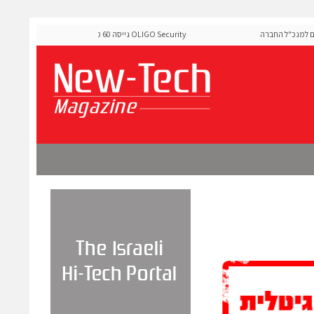
מנכ"ל החברה
OLIGO Security גייסה 60 מיליון דולר להרחבת פלטפורמת א
ה-Runtime בעידן מתקפות ה-AI