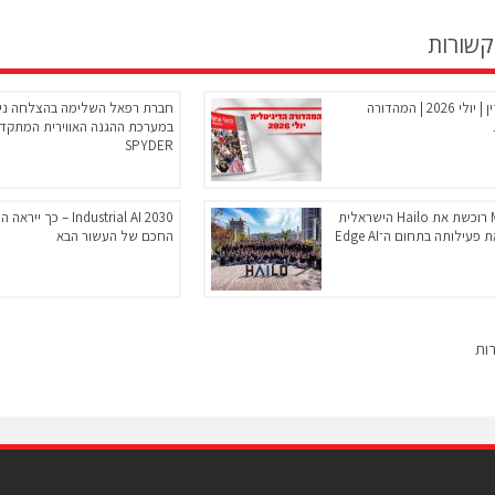
קשורות
ניו-טק מגזין | יולי 2026 | המהדורה
חברת רפאל השלימה בהצלחה ניס
במערכת ההגנה האווירית המתקד
SPYDER
Microchip רוכשת את Hailo הישראלית
Industrial AI 2030 – כך י
פעילותה בתחום ה־Edge AI
החכם של העשור הבא
רות