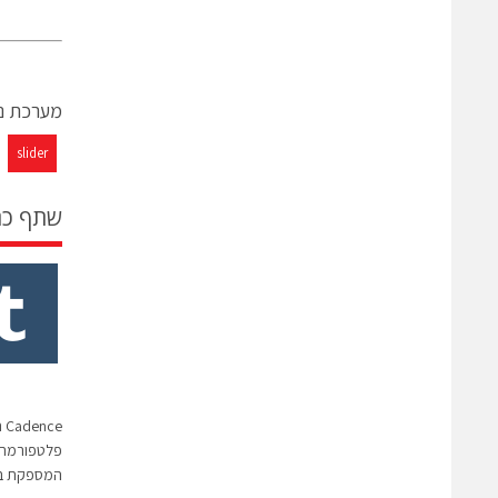
מערכת ני
slider
שתף כ
המספקת ביצ