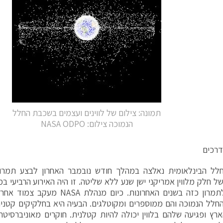
תמונה: צילום של לווינים ועצמים בשכבת החלל
הנמוכה צילום: NASA ODPO
דרכים
לל הבינלאומית נאלצה במהלך חודש נובמבר האחרון לבצע תמרון
ל חלק מלווין אמריקני ישן שנע ללא שליטה. זו היה האירוע הרביעי ב
התחנה לתמרון כזה בשנים האחרונות. כיו
לל הנמוכה והם ממוספרים ומקוטלגים. הבעיה היא בחלקיקים קטני
רץ ופגיעה שלהם בלווין יכולה להיות קטלנית. חוקרים מאוניברסיטת