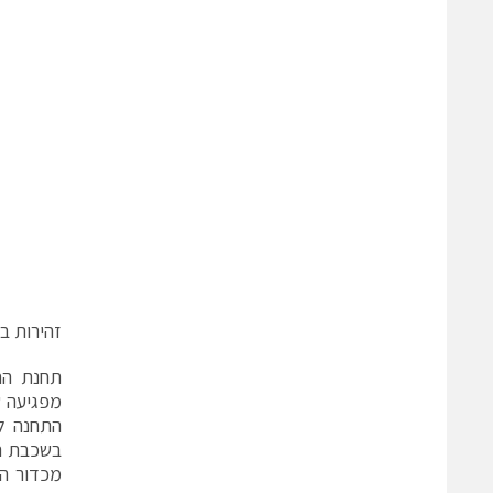
זהירות ב
תחנת הח
מפגיעה ש
בשכבת הח
מכדור הא