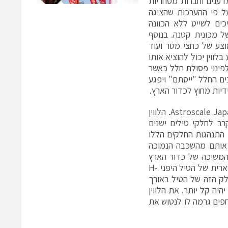
דענים וחברות מסחריות
ל פי ההערכות שהציגה
 משימוש וממשיכים לשייט ללא הכוונה
ל מכונית קטנה. בנוסף
 מיליון חלקים בגודל ממוצע של כחצי מטר ועוד
 בלווין יכול להוציא אותו
לפינוי פסולת חלל כאשר
ים החלל "ייסתם" ויפגע
ידיות מחוץ לכדור הארץ.
אחד הפתרונות המוצעים לליקוט פסולת חלל הוא פיתוח יפני של חברת Astroscale Japan Inc. הלווין
יתקרב לחלקי טילים ישנים
ן התנהגות החלקים הללו
 אותם מהשכבה הנמוכה
 המשיכה של כדור הארץ
ולהישרף בכניסה לאטמוספירה. החלק שנבחר למחקר שייארך כחצי שנה, הוא שארית של הטיל היפני H-
רץ. החלק הזה של הטיל באורך
חריו יהיה קל יותר. את הלווין
Astroscale ב 2021, אבל בעיית מדחפים גרמה לו לנטוש את