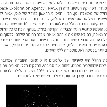
סף שמפותח בימים אלה כדי להקל על הצפיפות בשכבה התחתונה הוא פ
חלל של ממשלת יפן. הלווין הניסיוני הראשון בגודל של כוס, אמור לה
ראשונים בשלושה סוגי עצים: מגנוליה, ליבנה ודובדבן כבר נעשו בשנה 
מאוניברסיטת קיוטו בתחנת החלל הבינל
א הושפע מתנאי חוסר הכבידה והקרינה בחלל. בנוסף הוכח כי כל שלו
 נמוכה, הם לא שינו את צורתם או את מבנה החומר שלהם. לבסוף נב
ל העובדה שהוא קשיח יותר בתהליך הייצור ונוטה הכי פחות להיסדק.
 העתידיים מחומרים זולים, ידידותיים לסביבה וזמינים. בנוסף, כאשר
ב יותר בכניסה לאטמוספירה ללא שיירים.
ת החלל היא שאריות של אלומניום או טיטניום. העובדה שמדובר 
מה שהחוקרים מכנים, זיהום אור סביבתי. החלקים הללו מאירים את ה
השמש, ובכך גורמים להתבהרות ממוצעת של כ 0%
ביבתיות ובנוסף הן פוגעות ביכולת תצפית של טלסקופים.