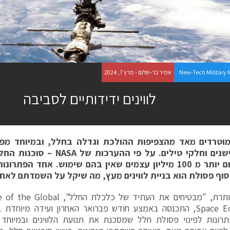
New-Tech Military
אמיר בר-שלום - מרץ 7, 2024
לווינים ידידותיים לסביבה
וטרדים מאד מהצפיפות ההולכת וגדלה בחלל, ובמיוחד מ
 ישנים וחלקי טילים. על פי ההערכות של
NASA
– סוכנות החל
נעים היום יותר מ 100 מיליון עצמים שאין בהם שימוש. אחד ה
איסוף פסולת הוא בניית לווינים מעץ, מה שיקל על השמדתם לאח
תחת הכותרת, "מבטיחים את העתיד של כ
Space Economy, התכנסה באמצע חודש פברואר האחרון ועידה מיוח
רונות לפינוי פסולת חלל שמסכנת את תנועת הלווינים ובמיוחד