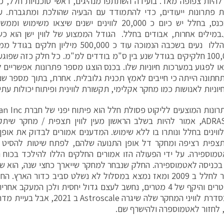
היות צפופה מאד. בועידה השתתפו מנהיגים, ראשי סוכנויות חלל, מ
 פתרונות ייעודים, כדי להתמודד עם הבעיה שהולכת ומתגברת. ע
NASA בכנס, בחלל יש כיום כ 20,000 לווינים ישנים שיצאו
מילים אחרות, אבודים בחלל. הגודל הממצוע של לווין ישן הוא כש
ללווינים הללו נעים בשכבה הנמוכה עוד כ 500,000
100,000,000 חלקיקים בגודל שנע בין ס"מ בודדים למ"מ. כל חלק כזה שפוגע
ו לפגוע במערכות חיוניות שלו. בכנס הוצגו מספר פתרונות אפשריים 
חתונה הייתה כי חייבים לאמץ תכנית גלובלית. אחרת, בתוך מספר שנ
חיוניות לאנושות כמו מחקר אקלימי, תקשורת לווינית ופיתוח יכולות עת
בשם ADRAS-J, אמור להיות בשלב הראשון מעין לווין תצפית / מחקר ש
ווינים בחלל ונותרו בו ללא שימוש. המדענים אמורים לבדוק את אופ
תצפית רציפה ומחקר דל אופן התנועה שלהם, לפתח שיטות להסיט
אטמוספירה. על ידי הפעולה הזו אמורים החלקים הללו להילכד בכוח
2A ששוגר לחלל ב 2009 ומאז נמצא במסלול לא נשלט סביב כדור הא
של 11 מטרים והיקף של 4 מטרים, נחשב לעצם גדול יחסית ולכן המעקב א
הראשון בסדרת לוויני המחקר שלה שיגרה 
לחזור לאטמוספרה ולהישרף שם.