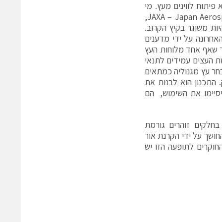
יתוח לווינים מעץ. מי
שעומד מאחורי הפרויקט הניסיוני הזה הן NASA ו JAXA – Japan Aerospace Exploration Agency,
יות משוגר בקיץ הקרוב.
האחרונה על ידי מדענים
אומית. בניסוי שארך 10 חודשים התברר שאף אחד מלוחות העץ
שת העצים עמידים לתנאי
חר עץ מגנוליה כמתאים
 התכנון הוא לבנות את
 יסיימו את השימוש, הם
בחלקים זוהרים גורמת
חושך על ידי הקרנת אור
1 בשעות הלילה. לדעת החוקרים לתופעה הזו יש