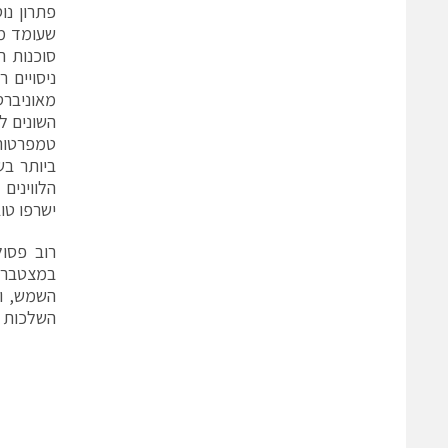
פתרון נו
סוכנות ה
ניסויים 
השונים ל
טמפרטורה
ביותר בש
הלווינים
ישרפו טו
רוב פסול
במצטבר ל
השלכות ס