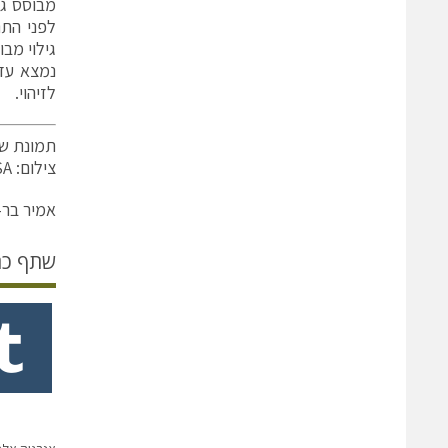
מבוסס גל
לפני התנ
גילוי מב
נמצא עדי
לזיהוי.
תמונת שע
צילום: NASA
אמיר בר-
שתף כ