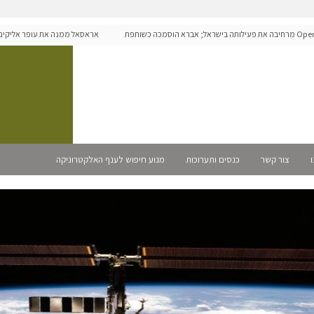
OpenAI מרחיבה את פעילותה בישראל; אברא הוסמכה כשותפת
אראסאל ממנה את עופר אליקים למ
ו
צור קשר
כנסים ותערוכות
מנוע חיפוש לענף האלקטרוניקה