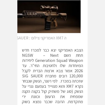
ה XM7 האמריקני צילום : SIG SAUER
הצבא האמריקני יצא כבר למכרז חדש
תחת השם NGSW – Next
Generation Squad Weapon ליחידות
המיוחדות שלו ולחטיבות החי"ר. עד
2026 אמור צבא ארצות הברית לקבל
120,000 רובים מחברת SIG SAUER
שזכתה במכרז. לפי רטנר, הנשק שנבחר
נקרא XM7 והוא מצוייד בעמעם גנרי על
הנשק (סוג של משתיק קול בקצה הקנה
שמפחית את הרעש) וכוונת ירי
מתקדמת. הרובה שכבר נמצא בשוק