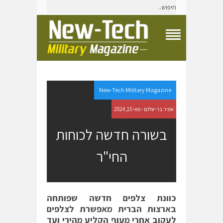
T
o
g
g
l
e
New-Tech Military Magazine
N
a
אמיר בר-שלום - מאי 15, 2024
v
i
בשורה חדשה לכוחות
g
a
החי"ר
t
i
o
n
M
e
כוונת צלפים חדשה שפותחה
n
בארצות הברית מאפשרת לצלפים
u
לעקוב אחרי מעוף הקליע מהירי ועד