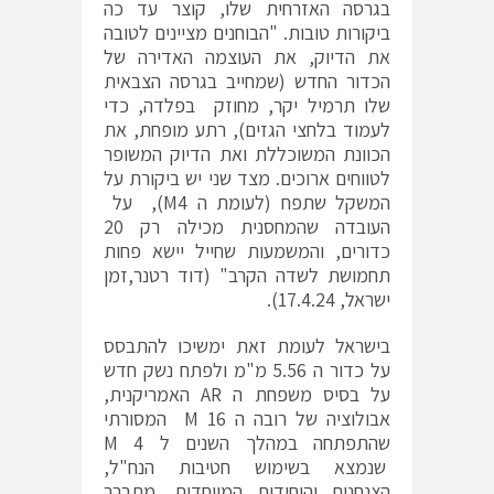
בגרסה האזרחית שלו, קוצר עד כה
ביקורות טובות. "הבוחנים מציינים לטובה
את הדיוק, את העוצמה האדירה של
הכדור החדש (שמחייב בגרסה הצבאית
שלו תרמיל יקר, מחוזק בפלדה, כדי
לעמוד בלחצי הגזים), רתע מופחת, את
הכוונת המשוכללת ואת הדיוק המשופר
לטווחים ארוכים. מצד שני יש ביקורת על
המשקל שתפח (לעומת ה M4), על
העובדה שהמחסנית מכילה רק 20
כדורים, והמשמעות שחייל יישא פחות
תחמושת לשדה הקרב" (דוד רטנר,זמן
ישראל, 17.4.24).
בישראל לעומת זאת ימשיכו להתבסס
על כדור ה 5.56 מ"מ ולפתח נשק חדש
על בסיס משפחת ה AR האמריקנית,
אבולוציה של רובה ה M 16 המסורתי
שהתפתחה במהלך השנים ל M 4
שנמצא בשימוש חטיבות הנח"ל,
הצנחנים והיחידות המיוחדות. מתברר