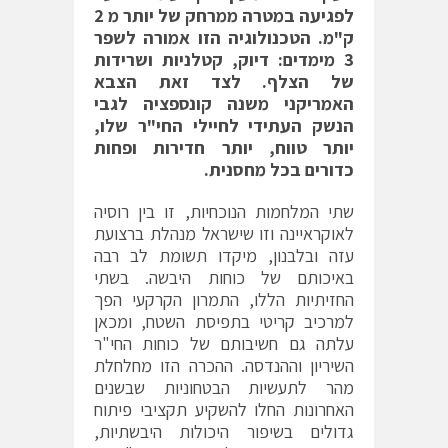
לפגיעה במטרה ממרחק של יותר מ 2
ק"מ. הטכנולוגיה הזו אמורה לשפר
3 מימדים: דיוק, קטלניות ושרידות
של הצלף. לצד זאת הצבא
האמריקני משנה קונספציה לגבי
הנשק העתידי לחיילי החי"ר שלו,
יותר טווח, יותר חדירות ופחות
כדורים בכל מחסנית.
שתי המלחמות הנוכחיות, זו בין רוסיה
לאוקראיינה וזו שישראל מנהלת ברצועת
עזה ובלבנון, מיקדו תשומת לב רבה
באיכותם של כוחות היבשה. בשתי
החזיתיות הללו, התמרון הקרקעי הפך
למרכיב קריטי בתפיסת השטח, ומכאן
עלתה גם חשיבותם של כוחות החי"ר
השיריון וההנדסה. ההכרה הזו מחלחלת
מהר לתעשיות הבטחוניות שבשנים
האחרונות החלו להשקיע תקציבי פיתוח
גדולים בשיפור היכולות היבשתיות,