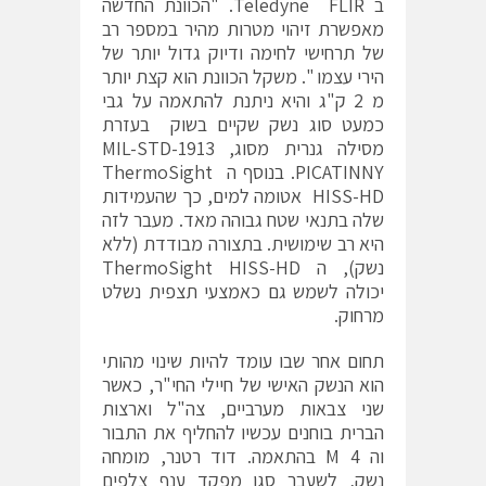
ב Teledyne FLIR. "הכוונת החדשה
מאפשרת זיהוי מטרות מהיר במספר רב
של תרחישי לחימה ודיוק גדול יותר של
הירי עצמו ". משקל הכוונת הוא קצת יותר
מ 2 ק"ג והיא ניתנת להתאמה על גבי
כמעט סוג נשק שקיים בשוק בעזרת
מסילה גנרית מסוג, MIL-STD-1913
PICATINNY. בנוסף ה ThermoSight
HISS-HD אטומה למים, כך שהעמידות
שלה בתנאי שטח גבוהה מאד. מעבר לזה
היא רב שימושית. בתצורה מבודדת (ללא
נשק), ה ThermoSight HISS-HD
יכולה לשמש גם כאמצעי תצפית נשלט
מרחוק.
תחום אחר שבו עומד להיות שינוי מהותי
הוא הנשק האישי של חיילי החי"ר, כאשר
שני צבאות מערביים, צה"ל וארצות
הברית בוחנים עכשיו להחליף את התבור
וה M 4 בהתאמה. דוד רטנר, מומחה
נשק, לשעבר סגן מפקד ענף צלפים