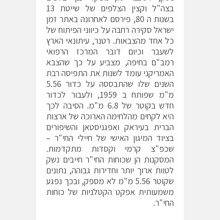
בצה"ל וקצין הצלפים של שייטת 13
בשנות ה 80, פירסם לאחרונה באתר זמן
ישראל סקירה רחבה על כיווני הפיתוח של
כל אחד מהצבאות. רטנר, עיתונאי הארץ
לשעבר וכיום דובר המרכז הרפואי
רמב"ם בחיפה, מצביע על כך שהצבא
האמריקני עומד לשנות את התפיסה רבת
השנים שלו שהתבססה על כדור 5.56
מ"מ שפותח ב 1959, ולעבור לכדור
חדש בקוטר של 6.8 מ"מ. הסיבה לכך
היא לקחים מהלחימה הארוכה של ארצות
הברית בעיראק ואפגניסטאן והשיפורים
בציוד המיגון האישי של חיילי החי"ר –
שכפ"צ קרמי וקסדות מתקדמות.
המסקנות הן שכוחות החי"ר חייבים נשק
לטוות ארוך יותר וחדירות גבוהה, נתונים
שקוטר 5.56 מ"מ לא מספק, ובכך נפגע
משמעותית אפקט הקטלניות של כוחות
החי"ר.