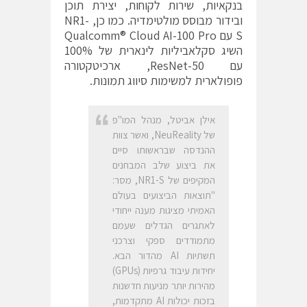
בנקאיות, שירות לקוחות, יצירת תוכן
ובידור מבוסס מולטימדיה. כמו כן, NR1-
S עם Qualcomm® Cloud AI-100 Pro
השיג סקלאביליות לינארית של 100%
עם ResNet-50, ארכיטקטורה
פופולארית למשימות סיווג תמונות.
אילן אביטל, מנהל המו"פ
של NeuReality, ואשר צוות
ההנדסה שבראשותו סיים
את ביצוע שלב המבחנים
המקיפים של NR1-S, מסר:
"תוצאות הביצועים בעולם
האמיתי מציגות מענה ייחודי
לאתגרים הגדלים שעמם
מתמודדים ספקי וצרכני
תשתיות AI מהדור הבא.
יחידות עיבוד גרפיות (GPUs)
מהירות יותר מניעות חדשנות
בזכות יכולות AI מתקדמות,