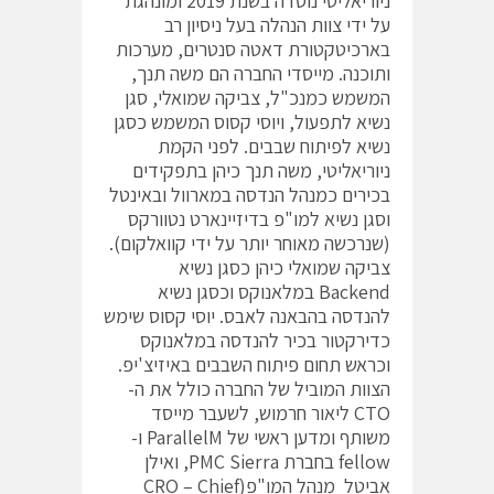
ניוריאליטי נוסדה בשנת 2019 ומונהגת
על ידי צוות הנהלה בעל ניסיון רב
בארכיטקטורת דאטה סנטרים, מערכות
ותוכנה. מייסדי החברה הם משה תנך,
המשמש כמנכ"ל, צביקה שמואלי, סגן
נשיא לתפעול, ויוסי קסוס המשמש כסגן
נשיא לפיתוח שבבים. לפני הקמת
ניוריאליטי, משה תנך כיהן בתפקידים
בכירים כמנהל הנדסה במארוול ובאינטל
וסגן נשיא למו"פ בדיזיינארט נטוורקס
(שנרכשה מאוחר יותר על ידי קוואלקום).
צביקה שמואלי כיהן כסגן נשיא
Backend במלאנוקס וכסגן נשיא
להנדסה בהבאנה לאבס. יוסי קסוס שימש
כדירקטור בכיר להנדסה במלאנוקס
וכראש תחום פיתוח השבבים באיזיצ'יפ.
הצוות המוביל של החברה כולל את ה-
CTO ליאור חרמוש, לשעבר מייסד
משותף ומדען ראשי של ParallelM ו-
fellow בחברת PMC Sierra, ואילן
אביטל מנהל המו"פ(CRO – Chief