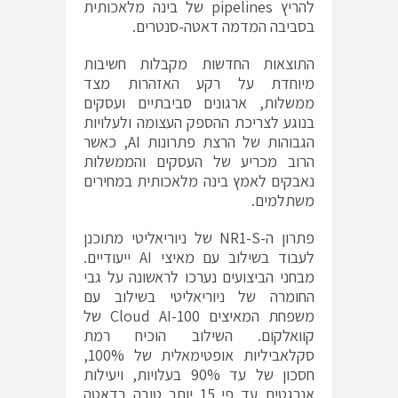
להריץ pipelines של בינה מלאכותית
בסביבה המדמה דאטה-סנטרים.
התוצאות החדשות מקבלות חשיבות
מיוחדת על רקע האזהרות מצד
ממשלות, ארגונים סביבתיים ועסקים
בנוגע לצריכת ההספק העצומה ולעלויות
הגבוהות של הרצת פתרונות AI, כאשר
הרוב מכריע של העסקים והממשלות
נאבקים לאמץ בינה מלאכותית במחירים
משתלמים.
פתרון ה-NR1-S של ניוריאליטי מתוכנן
לעבוד בשילוב עם מאיצי AI ייעודיים.
מבחני הביצועים נערכו לראשונה על גבי
החומרה של ניוריאליטי בשילוב עם
משפחת המאיצים Cloud AI-100 של
קוואלקום. השילוב הוכיח רמת
סקלאביליות אופטימאלית של 100%,
חסכון של עד 90% בעלויות, ויעילות
אנרגטית עד פי 15 יותר טובה בדאטה