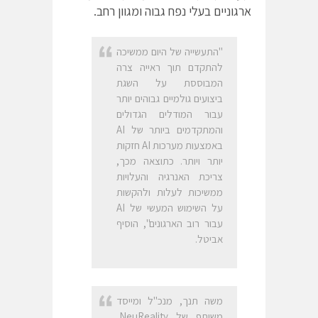
ארגוניים בעלי נפח גבוה ומגוון רחב.
"התעשייה של היום ממשיכה
להתקדם תוך ראייה צרה
המבוססת על השגת
ביצועים גולמיים גבוהים יותר
עבור המודלים הגדולים
והמתקדמים ביותר של AI
באמצעות מערכות AI חזקות
יותר ויותר. כתוצאה מכך,
צריכת האנרגיה והעלויות
ממשיכות לעלות ולהקשות
על השימוש המעשי של AI
עבור רוב הארגונים", הוסיף
אביטל.
משה תנך, מנכ"ל ומייסד
משותף של NeuReality,