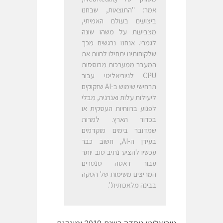
אמר: "התוצאות, שבחנו
ביצועים בעולם האמיתי,
מצביעות על משהו שונה
לגמרי. אנחנו נרגשים מכך
שלקוחותינו יתחילו לחוות את
המעבר ממערכות מבוססות
CPU לניוריאליטי עבור
תרחישי שימוש ב-AI שזקוקים
ליעילות עלות ואנרגיה, מבלי
לפגוע ברווחיות העסקית או
בכדור הארץ. למרות
שמדובר בימים מוקדמים
בעידן ה-AI, חשוב כבר
עכשיו להציע נתיב טוב יותר
עבור דאטה סנטרים
המריצים משימות של הסקה
בבינה מלאכותית".