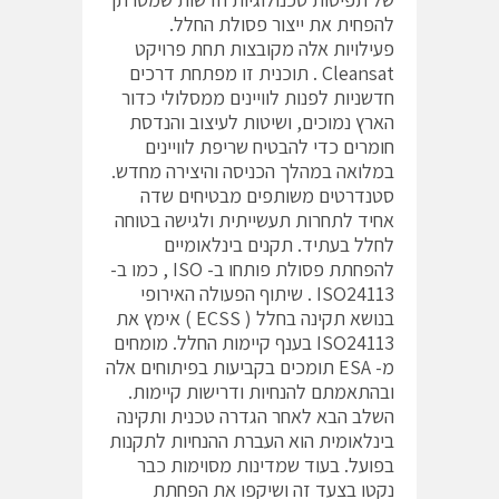
להפחית את ייצור פסולת החלל.
פעילויות אלה מקובצות תחת פרויקט
Cleansat . תוכנית זו מפתחת דרכים
חדשניות לפנות לוויינים ממסלולי כדור
הארץ נמוכים, ושיטות לעיצוב והנדסת
חומרים כדי להבטיח שריפת לוויינים
במלואה במהלך הכניסה והיצירה מחדש.
סטנדרטים משותפים מבטיחים שדה
אחיד לתחרות תעשייתית ולגישה בטוחה
לחלל בעתיד. תקנים בינלאומיים
להפחתת פסולת פותחו ב- ISO , כמו ב-
ISO24113 . שיתוף הפעולה האירופי
בנושא תקינה בחלל ( ECSS ) אימץ את
ISO24113 בענף קיימות החלל. מומחים
מ- ESA תומכים בקביעות בפיתוחים אלה
ובהתאמתם להנחיות ודרישות קיימות.
השלב הבא לאחר הגדרה טכנית ותקינה
בינלאומית הוא העברת ההנחיות לתקנות
בפועל. בעוד שמדינות מסוימות כבר
נקטו בצעד זה ושיקפו את הפחתת