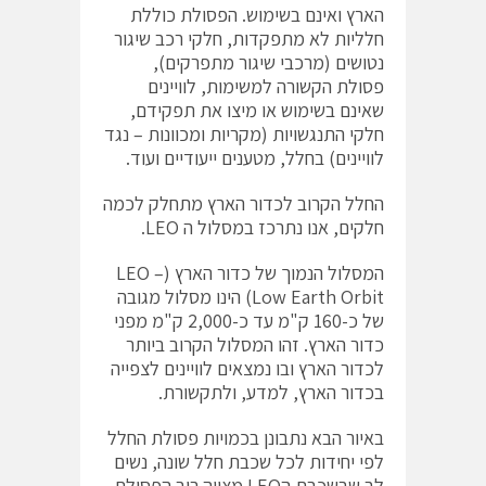
הארץ ואינם בשימוש. הפסולת כוללת
חלליות לא מתפקדות, חלקי רכב שיגור
נטושים (מרכבי שיגור מתפרקים),
פסולת הקשורה למשימות, לוויינים
שאינם בשימוש או מיצו את תפקידם,
חלקי התנגשויות (מקריות ומכוונות – נגד
לוויינים) בחלל, מטענים ייעודיים ועוד.
החלל הקרוב לכדור הארץ מתחלק לכמה
חלקים, אנו נתרכז במסלול ה LEO.
המסלול הנמוך של כדור הארץ (LEO –
Low Earth Orbit) הינו מסלול מגובה
של כ-160 ק"מ עד כ-2,000 ק"מ מפני
כדור הארץ. זהו המסלול הקרוב ביותר
לכדור הארץ ובו נמצאים לוויינים לצפייה
בכדור הארץ, למדע, ולתקשורת.
באיור הבא נתבונן בכמויות פסולת החלל
לפי יחידות לכל שכבת חלל שונה, נשים
לב שבשכבת הLEO מצויה רוב הפסולת.