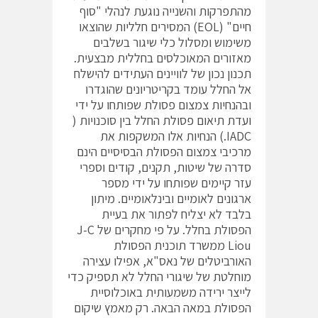
מהתפרקות והשנייה נוגעת לנהלי "סוף
חיים" (EOL) המסירים חלליות שהוצאו
משימוש ומסלול כלי שיגור בשלבים
מאזורים המאוכלסים בחללית מבצעית.
תכנון נכון של לוויינים העתידים להישלח
אל החלל עומד בקריטריונים שהוגדרו
ובהנחיות צמצום פסולת שפותחו על ידי
ועדת תיאום פסולת החלל בין סוכנויות (
IADC.) הנחיות אלו המשקפות את
מרכיבי צמצום הפסולת הבסיסיים הינם
סדרה של שיטות, תקנים, קודים וספרי
עזר קיימים שפותחו על ידי מספר
ארגונים לאומיים ובינלאומיים. מיתון
בלבד לא יצליח לפתור את בעיית
הפסולת בחלל. על פי מחקרים של J-C
Liou ממשרד תוכנית הפסולת
האורביטלים של נאס"א, אפילו עצירה
מוחלטת של שיגורי החלל לא תספיק כדי
לייצר ירידה משמעותית באוכלוסיית
הפסולת במאה הבאה. רק מאמץ שיקום