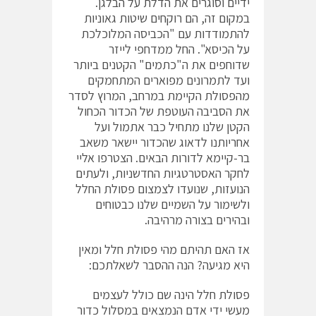
ידיים וסוגרים את הדלת על הבלגן.
במקום זה, הם רוקחים שיטות גאוניות
להתמודדות עם "הכביסה המלוכלכת
על הכיסא". החל ממדחפי לייזר
שדוחפים את ה"כתמים" הקטנים ביותר
ועד לתמרונים מפוארים המתחמקים
מהפסולת הקיימת במרחב, המרוץ לסדר
את הסביבה העוטפת של הכדור הכחול
הקטן שלנו מתחיל כבר אתמול ועל
אחריותנו לדאוג שהכדור יישאר משאב
בר-קיימא לדורות הבאים. הצטרפו אליי
לחקר האסטרטגיות החדשניות, ולעתים
הנועזות, שנועדו לצמצום פסולת החלל
ולשימור על השמיים שלנו כבטוחים
ובהירים בצורה מרהיבה.
אז האם תהיתם מהי פסולת חלל ומאין
היא מגיעה? הנה ההסבר לשאלתכם:
פסולת חלל הינה שם כולל לעצמים
מעשי ידי אדם הנמצאים במסלול כדור