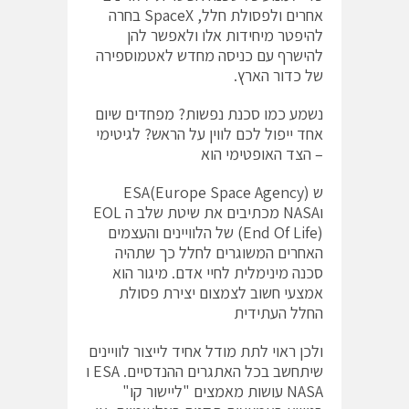
אחרים ולפסולת חלל, SpaceX בחרה
להיפטר מיחידות אלו ולאפשר להן
להישרף עם כניסה מחדש לאטמוספירה
של כדור הארץ.
נשמע כמו סכנת נפשות? מפחדים שיום
אחד ייפול לכם לווין על הראש? לגיטימי
– הצד האופטימי הוא
ש ESA(Europe Space Agency)
וNASA מכתיבים את שיטת שלב ה EOL
(End Of Life) של הלוויינים והעצמים
האחרים המשוגרים לחלל כך שתהיה
סכנה מינימלית לחיי אדם. מיגור הוא
אמצעי חשוב לצמצום יצירת פסולת
החלל העתידית
ולכן ראוי לתת מודל אחיד לייצור לוויינים
שיתחשב בכל האתגרים ההנדסיים. ESA ו
NASA עושות מאמצים "ליישור קו"