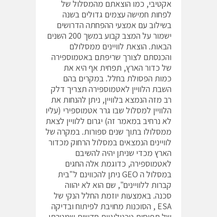
אקטיבי, כמו הוצאתם מהמסלול של
לפחות חמישה עצמים גדולים בשנה
בשילוב עם אמצעי ההפחתה הדרושים
ישמור על המצב קבוע במשך 200 השנים
הבאות. הוצאת לוויינים ממסלולם
והכנסתם לצורך שריפתם באטמוספירה
של כדור הארץ, תפחית אף היא את
כמות הפסולת בחלל. במקרים בהם
השבת הלוויין לאטמוספירה תצריך דלק
רב מזה הנמצא בלוויין, ניתן להנחות את
הלוויין למסלול שבו גרר אטמוספירי (עליו
לא נרחיב במאמר זה) יגרום ללוויין לצאת
ממסלולו בתוך שנים ספורות. במקרה של
לוויינים הנמצאים במסלול הרחוק מכדור
הארץ מכדי שניתן יהיה להשיבם
לאטמוספירה, כדוגמת אלה החגים
במסלול ה GEO ניתן להכווינם ל"בית
קברות ללוויינים", שם הוא לא יהווה
סכנה. באמצעות יוזמת החלל הנקי של
ESA , הסוכנות מחויבת לפיתוח ובדיקה
של תפיסות טכנולוגיות חדשות שמטרתן