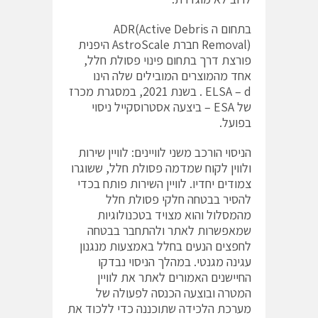
בתחום ה ADR(Active Debris
Removal) חברת AstroScale היפנית
פורצת דרך בתחום פינוי פסולת חלל,
אחד מהמוצרים המובילים שלה הינו
ELSA – d . בשנת 2021, במסגרת מכרז
של ESA – ביצעה אסטרוסקייל ניסוי
בפועל.
הניסוי הורכב משני לוויינים: לוויין שירות
ולווין לקוח שמדמה פסולת חלל, ששוגרו
צמודים יחדיו. לוויין השירות פותח בכדי
להסיר בבטחה חלקי פסולת חלל
מהמסלול והוא מצויד בטכנולוגיות
שמאפשרות לאתר ולהתחבר בבטחה
לחפצים הנעים בחלל באמצעות מנגנון
עגינה מגנטי. במהלך הניסוי נבדקו
החיישנים האמורים לאתר את לוויין
המטרה ובוצעה הכנסה לפעולה של
מערכת הלכידה שתוכננה כדי ללכוד את