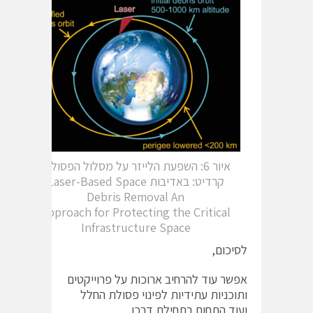
איור 6: השפעת הלייזר על מסלול הפסולת.
קרדיט: באדיבות Laser-Based Space
Debris Removal An
Approach for Protecting the Critical
Infrastructure Space
לסיכום,
אפשר עוד להרחיב ארוכות על פרוייקטים
ותוכניות עתידיות לפינוי פסולת החלל
ועוד התחום בתחילת דרכו.