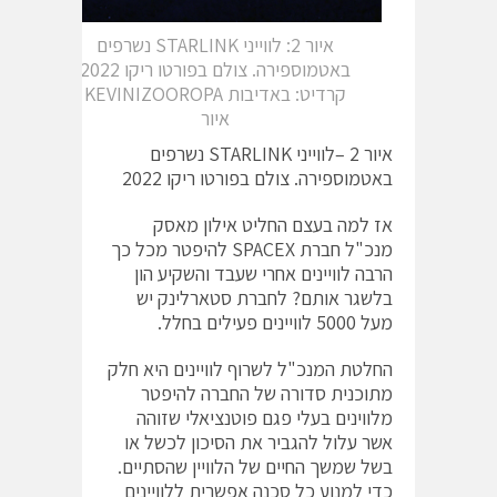
איור 2: לווייני STARLINK נשרפים
באטמוספירה. צולם בפורטו ריקו 2022
קרדיט: באדיבות KEVINIZOOROPA
איור
איור 2 –לווייני STARLINK נשרפים
באטמוספירה. צולם בפורטו ריקו 2022
אז למה בעצם החליט אילון מאסק
מנכ"ל חברת SPACEX להיפטר מכל כך
הרבה לוויינים אחרי שעבד והשקיע הון
בלשגר אותם? לחברת סטארלינק יש
מעל 5000 לוויינים פעילים בחלל.
החלטת המנכ"ל לשרוף לוויינים היא חלק
מתוכנית סדורה של החברה להיפטר
מלווינים בעלי פגם פוטנציאלי שזוהה
אשר עלול להגביר את הסיכון לכשל או
בשל שמשך החיים של הלוויין שהסתיים.
כדי למנוע כל סכנה אפשרית ללוויינים