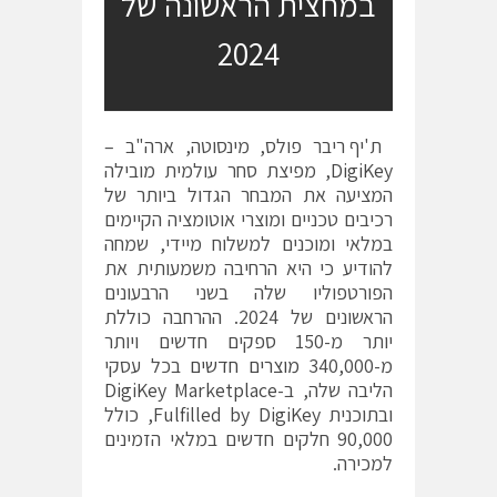
במחצית הראשונה של
2024
ת'יף ריבר פולס, מינסוטה, ארה"ב –
DigiKey‏
, מפיצת סחר עולמית מובילה
המציעה את המבחר הגדול ביותר של
רכיבים טכניים ומוצרי אוטומציה הקיימים
במלאי ומוכנים למשלוח מיידי, שמחה
להודיע כי היא הרחיבה משמעותית את
הפורטפוליו שלה בשני הרבעונים
הראשונים של 2024. ההרחבה כוללת
יותר מ-150 ספקים חדשים ויותר
מ-340,000
מוצרים חדשים
בכל עסקי
הליבה שלה, ב-
DigiKey Marketplace‏
ובתוכנית
Fulfilled by DigiKey‏
, כולל
90,000 חלקים חדשים במלאי הזמינים
למכירה.