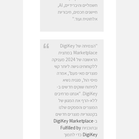
חשמליים והיברידיים, AI,
חיישנים חכמים, חיבוריות
אלחוטית ועוד."
"הצמיחה של DigiKey
Marketplace במחצית
הראשונה של 2024 מעניקה
ללקוחותינו גישה ליותר קווי
מוצרים מאי פעם", אמרה
מיסי הול, סגנית נשיא
לפיתוח שווקים חדשים ב-
DigiKey‏. "אנחנו מרחיבים
ללא-הרף את המגוון של
המוצרים והספקים שלנו
בקטגוריות מוצרים חדשים
ב-
DigiKey Marketplace‏
ובתוכניות
Fulfilled by
DigiKey‏
כדי לתמוך