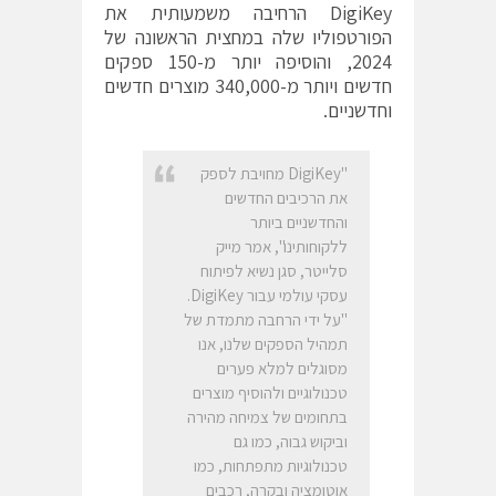
DigiKey
הרחיבה משמעותית את
הפורטפוליו שלה במחצית הראשונה של
2024
, והוסיפה יותר מ-
150
ספקים
חדשים ויותר מ-
340,000
מוצרים חדשים
וחדשניים.
"DigiKey מחויבת לספק
את הרכיבים החדשים
והחדשניים ביותר
ללקוחותינו", אמר מייק
סלייטר, סגן נשיא לפיתוח
עסקי עולמי עבור DigiKey.
"על ידי הרחבה מתמדת של
תמהיל הספקים שלנו, אנו
מסוגלים למלא פערים
טכנולוגיים ולהוסיף מוצרים
בתחומים של צמיחה מהירה
וביקוש גבוה, כמו גם
טכנולוגיות מתפתחות, כמו
אוטומציה ובקרה, רכבים