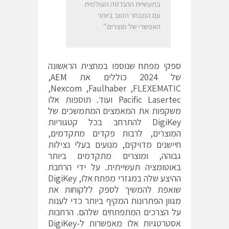
בתעשיית ההנדסה העולמית
עם המבחר הטוב ביותר
האפשרי של מוצרים."
ספקי מפתח שנוספו במחצית הראשונה
של 2024 כוללים את
AEM‏
,
FLEXEMATIC‏, Faulhaber‏,
Nexcom‏
,
Pacific Lasertec‏ ועוד. תוספות אלו
משקפות את המאמצים המתמשכים של
DigiKey להתרחב בכל קטגוריות
המוצרים, לרבות פקדים מתקדמים,
חיישנים מדויקים, מנועים בעלי נצילות
גבוהה, ומוצרים מתקדמים ביותר
באוטומציה תעשייתית. על ידי הרחבת
ההיצע שלה במגזרי מפתח אלו, DigiKey
שואפת להמשיך לספק ללקוחות את
מגוון הפתרונות המקיף ביותר כדי לענות
על הצרכים המתפתחים שלהם. הרחבות
אסטרטגיות אלו מאפשרות ל-DigiKey