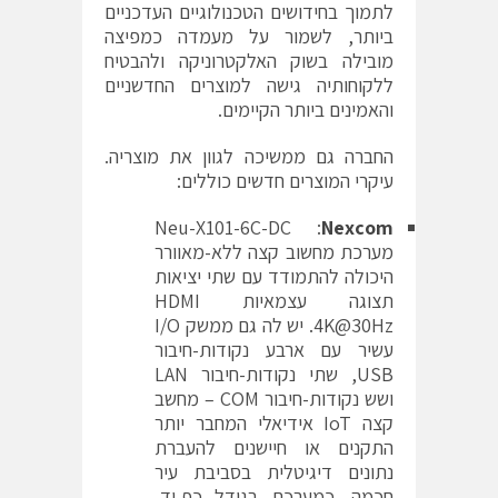
לתמוך בחידושים הטכנולוגיים העדכניים
ביותר, לשמור על מעמדה כמפיצה
מובילה בשוק האלקטרוניקה ולהבטיח
ללקוחותיה גישה למוצרים החדשניים
והאמינים ביותר הקיימים.
החברה גם ממשיכה לגוון את מוצריה.
עיקרי המוצרים חדשים כוללים:
: Neu-X101-6C-DC
Nexcom
מערכת מחשוב קצה ללא-מאוורר
היכולה להתמודד עם שתי יציאות
תצוגה עצמאיות HDMI
4K@30Hz. יש לה גם ממשק I/O
עשיר עם ארבע נקודות-חיבור
USB, שתי נקודות-חיבור LAN
ושש נקודות-חיבור COM – מחשב
קצה IoT אידיאלי המחבר יותר
התקנים או חיישנים להעברת
נתונים דיגיטלית בסביבת עיר
חכמה. כמערכת בגודל כף-יד,