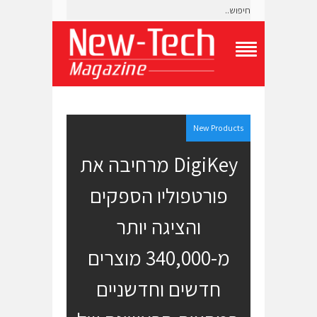
T
o
g
g
l
e
New Products
N
a
DigiKey מרחיבה את
v
i
פורטפוליו הספקים
g
a
t
והציגה יותר
i
o
מ-340,000 מוצרים
n
M
e
חדשים וחדשניים
n
u