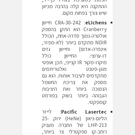
ההתקנה היא קלה בהרבה מכיוון
שיש צורך בפחות מקום.
eLichens
:
CRA-30-242
חיישן
Cranberry‏ הוא התקן בהספק
אולטרה-נמוך סדרה-אחת, הכולל
NDIR מתקדם ביותר (לא-מפזר,
אינפרה-אדום) וחיישן גזים
דו-ערוצי. החיישן כולל
מיקרו-מקור IR קנייני, תכן אופטי
מוגן-פטנט ואלגוריתמים
מתקדמים לעיבוד אותות. הוא גם
מספק את צריכת החשמל
הנמוכה ביותר ואת היציבות
הגבוהה ביותר בשוק בפורמט
קומפקטי.
Pacific Lasertec
‏: לייזר
הליום-ניאון (HeNe‏) ירוק ‎25-
LHP-213‏ של החברה מעניק
רוחב-קו ספקטרלי צר ביותר,