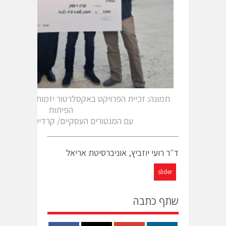
תמונה: זכיית הפרויקט באקסלרטור יזמות, אוניברסיט
הפיתוח
עם המנטורים העסקיים/ קרדיט: איל גולדז
ד״ר רועי יוזביץ, אוניברסיטת אריאל
slider
שתף כתבה