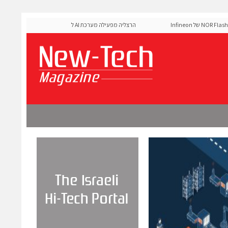
MediaTek אישרה את זיכרון ה-NOR Flash של Infineon
הרצליה מפעילה מערכת AI לניהול אדפטיבי של רמזורים