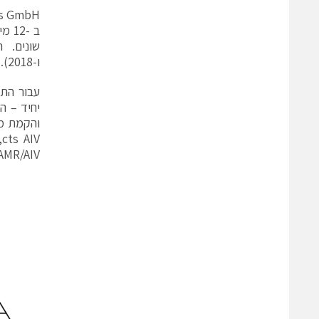
ב -
ו-2018).
והקמת מע
V
AMR/AIV, ומגדירה תקשורת נתונים מקצה לקצה בין מערכות AMR/AIVs ו MES/ERP באמצעות 