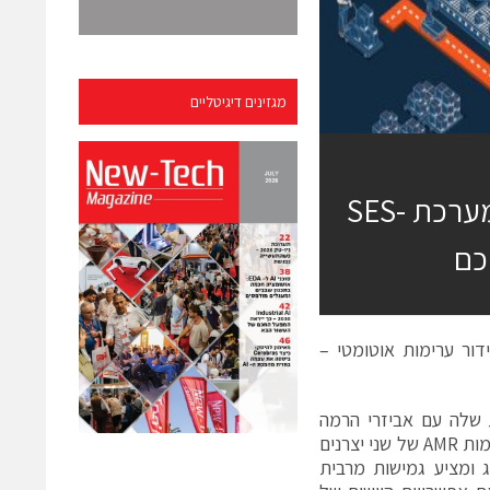
מגזינים דיגיטליים
חדשנות בלוגיסטיקה אוטונומית: CTS משיקה מערכת SES-
ור ערימות אוטומטי –
את תיק הפתרונות שלה עם אביזרי הרמה
חכמים עבור רובוטים ניידים אוטונומיים (AMR/ AIV). הפתרון החדשני לפלטפורמות AMR של שני יצרנים
ולל סידור ערימה (Stacking) עבור מטענים קטנים עד 25 ק"ג ומציע גמישות מרבית