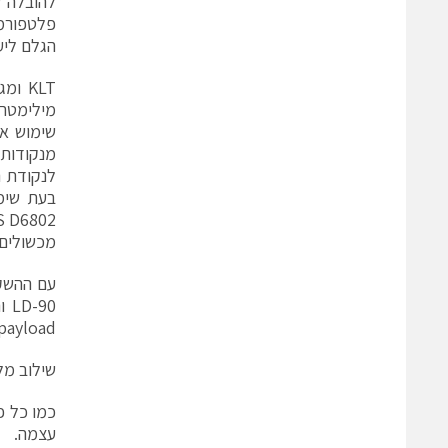
הגלם ליע
מנקודות 
לנקודת ה
מכשולים 
payload תגיע בהמשך. גרסאות תואמות ESD זמינות עבור תעשיית האלקטרוני
שילוב מל