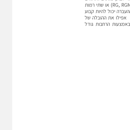
אחרים.פתרונות אלו כוללים, למשל, מסועי רולר קדמיים ואחוריים עם אחד (RG, RGMZ) או שתי רמות
צדדיים (RG2S) או מסועי עגלות (TT). גובה ההעברה יכול להיות קבוע
ות הרמה (HVSRG) בהתאם לסוג בין 550 ל 1500 מ"מ. אפילו את ההובלה של
120 × 800 מ"מ ניתן להוביל באמצעות הרחבות גודל