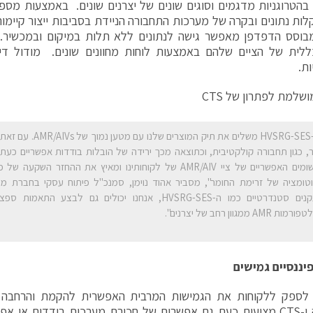
בהטרוגניות מדגמים וסוגים שונים של יצרנים שונים. באמצעות מספ
מבוסס הדפדפן מאפשר גישה לנתונים ללא תלות במיקום ובמכשיר
לית של הציים שלהם באמצעות לוחות מחוונים שונים. מודול דיוו
ת.
שלמת לפתרון של CTS
"ה-HVSRG-SES משלים את תיק המוצרי
ר, כגון תחבורה קולקטיבית, וכתוצאה מכך ירידה של הובלות בודדות אפשריים כעת
היישומים האפשריים של ציי AMR/AIV של לקוחותינו ומאיץ את ההחזר השק
טומציה של זרימת החומר", מסביר אהוד נוימן, סמנכ"ל פיתוח עסקי בחברת מו
לתקנים סטנדרטיים כמו ה-HVSRG-SES, אנחנו יכולים גם לבצע הת
ות AMR ממגוון רחב של יצרנים".
יננסיים גמישים
מולטיפק ו-CTS מציעות כעת גם אפשרות של חכירת מערכות בודדות או א