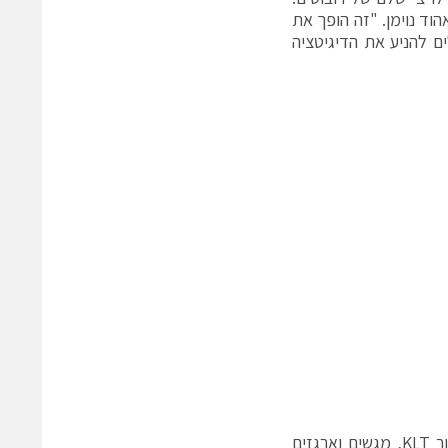
ד נוימן. "זה הופך את
ים להניע את הדיגיטציה
בנוסף ל-HVSRG-SES החדש, CTS מציעה מגוון רחב של משימות הובלה עבור KLT, מגשים וארגזים