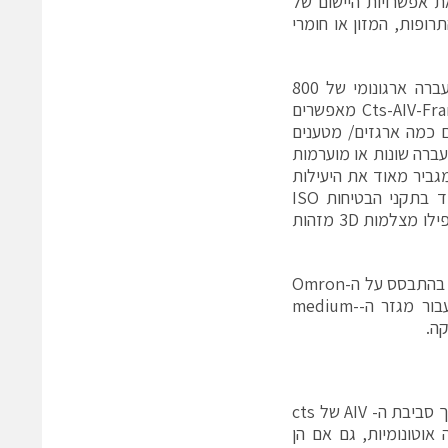
נות (KLT) ומגשים. הפתרון של CTS מרחיב את אפשרויות היישום של
 התרופות, המזון או חומרי
KLT ומגשים במגוון רחב של גדלים, בגבהים שונים של הערמה, עם גובה העברה ארגונומי של 800
מילימטרים, כמו גם השילוב המלא לתוך מערכת בקרת צי התווכה Cts-AIV-Framework מאפשרים
י של AMR/ AIV HVSRG-SES החדש. הפתרון של CTS מרים כמה ארגזים/ מטענים
עברה שונות או מוערמות
ביר מאוד את היעילות
בעת שימוש בציי AMR/ AIV. HVSRG-SES, המתמקד בשיתוף פעולה, עומד בתקני הבטיחות ISO
3691-4, JIS D6802 ו- ANSI B56.5. מערכות LiDAR, לייזרים בטיחותיים או אפילו מצלמות 3D מזהות
עם ההשקה, ה-HVSRG-SES יוצע עבור משלוחים בעלי מטען נמוך עד 25 ק"ג, בהתבסס על ה-Omron
LD-90 וה-MIR250. גרסה עבור מערכות ה-Omron LD-250 וה-MIR250 עבור מגזר ה-medium-
כמו כל פתרונות AMR/AIV מ- cts, ה- HVSRG-SES משתלב בצורה חלקה בתוך סביבת ה- AIV של cts
 צי של עד 100 מערכות תחבורה אוטונומיות, גם אם הן