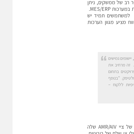
ר רב של ממשקים, ניתן
לשלב בקלות נתונים ובקרה של מערכות התחבורה הניידת בסביבות ייצור קיימות במערכות MES/ERP.
. למשתמשים תמיד יש
ח מציע מגוון הערכות
ם שלנו עם מטען נמוך של AMR/AIVs. עם זאת, יישומים גמישים
. זה מרחיב את
עה של פרויקטים בתחום
לטיפק. "בנוסף
אמות ספציפיות ללקוח –
על מנת לספק ללקוחות את הגמישות המרבית האפשרית להקמת והרחבה של ציי AMR/AIV שלה
פילו צי שלם של רובוטים.