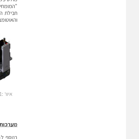
"המומחים
חבילת הש
והאוטומצ
מערכות 