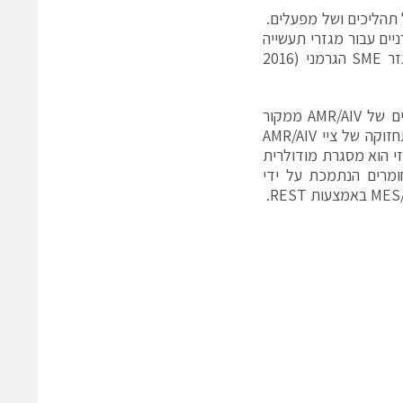
טומציה של תהליכים ושל מפעלים.
רניים עבור מגזרי תעשייה
שונים. החברה כבר זכתה פעמיים בפרס 100 החברות החדשניות ביותר במגזר SME הגרמני (2016
עבור התעשייה, חטיבת אוטומציה המפעלית מציעה פתרונות מקיפים בין יצרנים של AMR/AIV ממקור
יחיד – החל שלב הקוסנפט, התאמה אישית של AMR/AIVs ושילוב מערכות לתחזוקה של ציי AMR/AIV
זי הוא מסגרת מודולרית
 חומרים הנתמכת על ידי