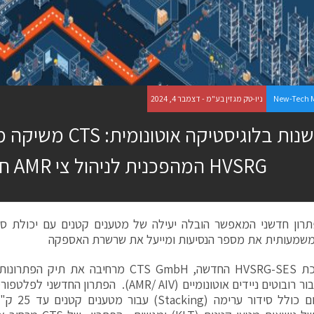
New-Tech 
ניו-טק מגזין בע"מ - דצמבר 4, 2024
HVSRG המהפכנית לניהול צי AMR חכם
רון חדשני המאפשר הובלה יעילה של מטענים קטנים עם יכולת סיד
שמעותית את מספר הנסיעות ומייעל את שרשרת האספקה
עם מערכת HVSRG-SES החדשה, CTS GmbH מרחיבה 
שונים כיום כ