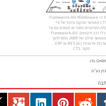
איור :3 ה- Framework-AIV Middleware
אפשר התקנה וניהול של ציי
AIV/AMR הטרוגניים מאוד או מגוונים עם עד
גם מאפשר שילוב של AIVs /AMR לתוך
כות ארגוניות כגון MES או ERP.
מקור: CTS
זין בע"מ
תבה