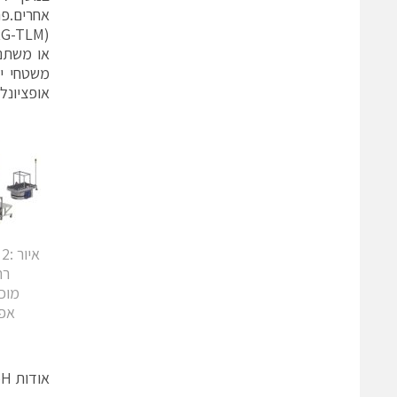
אופציונלי
א
רחב של
מוכ
אפשר
אודות cts GmbH