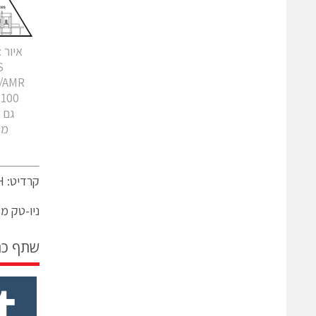
CTS מ
100 כלי רכב ורובוטים. Framework-AIV
מער
קרדיט: cts GmbH
ניו-טק מג
שתף כ