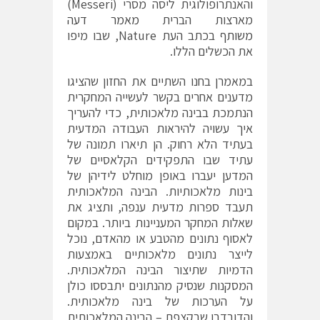
והאנתרופולוגית ליסה מסרי (Messeri)
מארצות הברית
מאמר דעה
משותף
בכתב העת Nature, שבו מיפו
את הכשלים הללו.
במאמרן בחנו השתיים את החזון שהציגו
מדענים אחרים בקשר לעשייה המחקרית
הנתמכת בבינה מלאכותית, כדי להעריך
איך עשויה להיראות העבודה המדעית
בעתיד הלא רחוק. הן תיארו תמונה של
עתיד שבו התפקידים הקלאסיים של
המדען יעברו באופן מוחלט לידיהן של
בינות מלאכותיות. הבינה המלאכותית
תעבד ספרות מדעית ענפה, ותציג את
שאלות המחקר המעניינות ביותר. במקום
לאסוף נתונים מהטבע או מהאדם, נוכל
לייצר נתונים מלאכותיים באמצעות
הדמיות שתיצור הבינה המלאכותית.
המסקנות שנסיק מהנתונים יתבססו כולן
על הערכות של בינה מלאכותית.
והדובדבן שבקצפת – הבינה המלאכותית