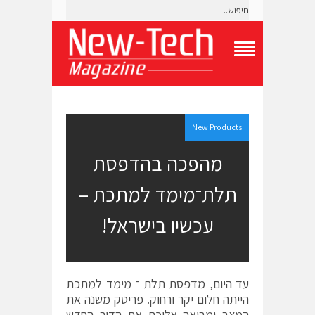
T
o
g
g
l
e
New Products
N
a
מהפכה בהדפסת
v
i
תלת־מימד למתכת –
g
a
t
עכשיו בישראל!
i
o
n
M
e
עד היום, מדפסת תלת ־ מימד למתכת
n
הייתה חלום יקר ורחוק. פריטק משנה את
u
המצב ומביאה אליכם את הדור החדש