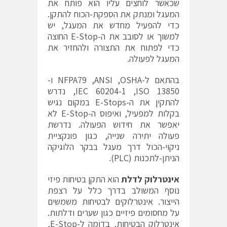
שכאשר לוחצים עליו הוא פותח את
המעגל ומנתק את הספקת-הכוח להתקן.
כדי להפעיל מחדש את המעגל, יש
למשוך או לסובב את ה-E-Stop החוצה
כדי לפתוח את התצורה ולהחזיר את
המעגל לפעולה.
בהתאם ל-OSHA‏, ANSI‏, NFPA79‏ ו-
ISO 13850‏, IEC 60204-1‏, נדרש
להתקין את ה-E-Stops‏ במקום נגיש
בקלות למפעיל, ואיפוס ה-E-Stop‏ לא
יאפשר את חידוש הפעולה. נדרשת
פעולה יתירה שנייה, כגון פונקציית
ניקוי-הכול דרך מעגל בבקר הלוגיקה
הניתן-לתכנות (PLC‏).
אינטרלוק לדלת
הוא התקן בטיחות פיזי
נוסף המשולב בדרך כלל על רצפת
הייצור. אינטרלוקים לבטיחות משמשים
על מחסומים פיזיים כגון שערים ודלתות.
אינטרלוק הבטיחות, בדומה ל-E-Stop,