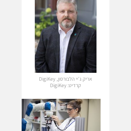
אריק ג'יי הלבורסון, DigiKey
קרדיט: DigiKey