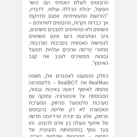
הרובוטים לעולם האמיתי הם: כושר
תפעול, יכולת הכללה ועלות. לדבריו,
"הזרועות התעשייתיות אמנם מדויקות
אך כבדות ויקרות, הרובוטים לשירותים –
פשוטים ולא מתאימים למצבים משתנים,
ורוב הפתרונות כיום אינם משתווים
לגמישות האנושית בסביבות מורכבות.
מחזורי פריסה ארוכים ועלויות תפעול
גבוהות ממשיכים לעכב את קצב
האימוץ".
כחלק מהמענה לאתגרים אלו, חשפה
RealMan את RealBOT – פלטפורמה
פתוחה לאיסוף דאטה באיכות גבוהה,
המבוססת על אינטגרציה עמוקה עם
מערכות טלמפעול מרחוק. המערכת
מאפשרת לא רק שליטה ברובוטים
מרחוק, אלא גם יצירת פרדיגמה חדשה
של שיתוף פעולה בין אדם לרובוט. זהו
צעד נוסף בהתפתחות ההגיונית של
התחום – מרובוטים שתלויים באדם,