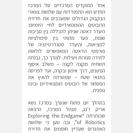
אחד המוקדים המרכזיים של המרכז
החדש הוא התמודדות עם שלושת צווארי
הבקבוק הגדולים שמעכבים את חדירת
הרובוטים ההומנואידיים לחיי היומיום:
היעדר דאטה שניתן להכללה בין סביבות
שונות, פער מהותי בין סימולציות
למציאות, והיעדר סטנדרטיזציה של
פורמטי הדאטה המאפשרים לולאות
למידה סגורות ויעילות. לצורך כך, נבנתה
תשתית מקצה לקצה – משלב איסוף
הנתונים, דרך אימון ובקרה, ועד לפריסה
בתנאי שטח – שמטרתה להאיץ את
המסחור של רובוטים הומנואידיים ובינה
גופנית.
במהלך יום פתוח שנערך במרכז נשא
אריק ז'נג, מנהל המרכז, הרצאה
שכותרתה “Exploring the Endgame
of Robotics”, ובה טען כי שלושת
האתגרים שעדיין חוסמים את חדירת