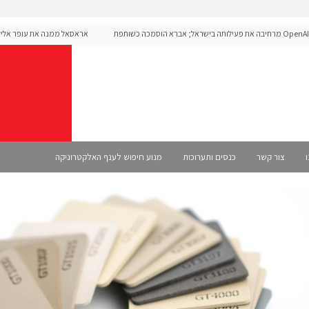
OpenAI מרחיבה את פעילותה בישראל; אברא הוסמכה כשותפת
אראסאל ממנה את עופר אליקים
S רשמית
ו
צור קשר
כנסים ותערוכות
מנוע חיפוש לענף האלקטרוניקה