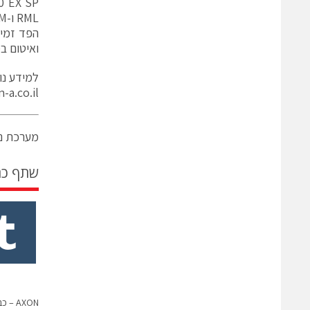
GT5000 EX SP מ
RML ו-CVCM (<0.2 % ו־ <0.1 %) – מה שמאפשר שימוש בטוח במערכות חלל.
הפד זמין
ואיטום ב
למידע נוס
-a.co.il
מערכת ני
שתף כ
AXON 