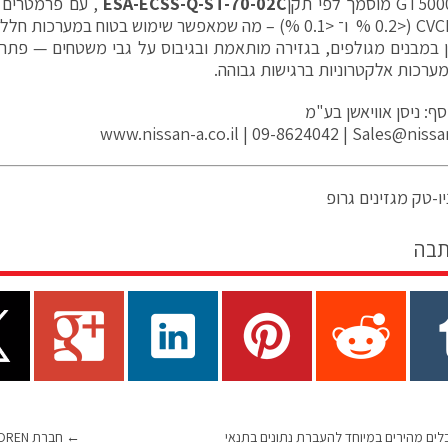
וסמך לפי תקן
ESA-ECSS-Q-ST-70-02C
 במבנים מגולפים, בגזירה מותאמת ובגיבוס על גבי משטחים — פתרו
מערכות אלקטרוניות ברגישות גבוהה.
ף: ניסן אוויאשן בע"מ
www.nissan-a.co.il | 09-8624042 | Sales@nissan
ו-טק מגזינים גרופ
תבה
– כבלים מהירים במיוחד להעברת נתונים בתנאי
←
חברת NOREN – פתרונות הולכת ופינוי חום