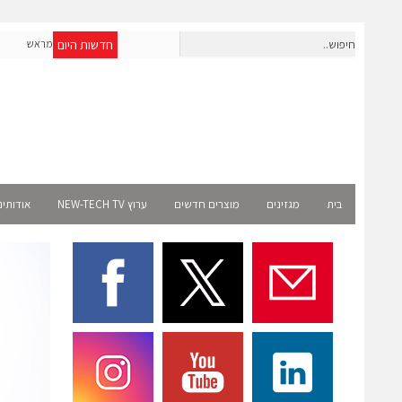
חדשות היום
חברת IAIG גייסה 6 מיליון דולר להקמת חברות תוכנה שנבנו מראש
לעידן ה-AI
elect
בית
מגזינים
מוצרים חדשים
ערוץ NEW-TECH TV
אודותינ