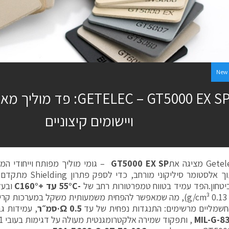
New 
GETELEC – GT5000 EX SP: פד
ויישומים קיצוניים
GT5000 EX SP
– גומי מוליך מפותח וייחודי ה
בתוך אלסטומר סיליקוני 
יטחון.הפד עמיד בטווח טמפרטורות רחב של
-55°C
עד +
160°
C
ובעל
החשמליים מרשימים: התנגדות נפחית של עד
0.5 Ω·
סמ״ר
, עמידות גב
MIL-G-8
, ותפקוד שמירה אלקטרומגנטית מעולה על דגימות בעובי 1 מ״מ.