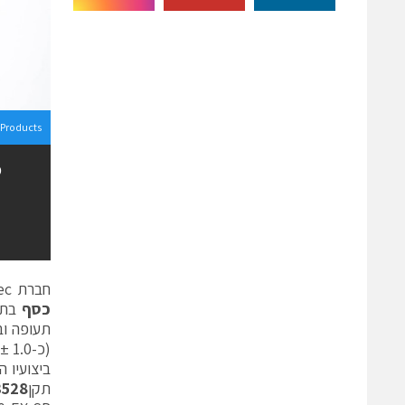
Products
חברת Getelec מציגה את
כסף
תעופה וב
(כ-1.0 ± 0.13 g/cm³), מה שמאפשר להפחית משמעותית משקל במערכות קריטיות.
ביצועיו 
תקן
3528