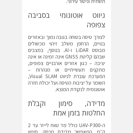
תשתית וניטור עירוני.
ניווט אוטונומי בסביבה
צפופה
לצורך טיסה בטוחה בגובה נמוך ובאזורים
בנויים, הרחפן משלב זיהוי מכשולים
מבוסס LiDAR ו-AI. בנוסף, במצבים
שבהם קליטת GNSS אינה זמינה או אינה
יציבה – כגון אזורים אורבניים צפופים,
מתקנים תעשייתיים או מנהרות –
המערכת עוברת לניווט Visual SLAM,
השומר על יציבות הטיסה ועל יכולת חזרה
אוטונומית לנקודת המוצא.
מדידה, סימון וקבלת
החלטות בזמן אמת
ה-UAV-P300 כולל מד טווח לייזר עד 2
ק״מ, המאפשר מדידת מרחק, סימון