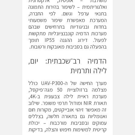
משולבת – אופטית, אלקטרונית
ואלגוריתמית – לשיפור בהירות התמונה
בתנאי ערפל וגשם. לפי החברה,
המערכת מאפשרת שיפור משמעותי
בחדות ובניגודיות בתרחישים שבהם
מערכות הדמיה קונבנציונליות מתקשות
לפעול. דירוג ההגנה IP55 תומך
בהפעלה גם בסביבות מאובקות ורטובות.
הדמיה רב־שכבתית: יום,
לילה ותרמית
מערך החישה של ה-UAV-P300 כולל
מצלמה ברזולוציית 50 מגה־פיקסל,
מערכת ראיית לילה צבעונית ב-4K,
תאורת NIR ומודול תרמי משופר. שילוב
זה מאפשר זיהוי אובייקטים, מקורות חום
ואנומליות גם בתאורה חלשה, בצללים
עמוקים ובסביבות מורכבות – יכולת
קריטית למשימות חיפוש והצלה, בדיקות