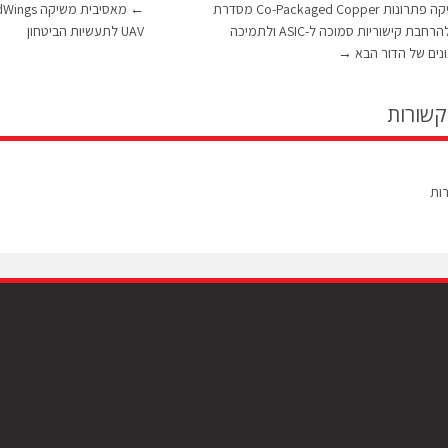
Molex משיקה פתרונות Co-Packaged Copper מסדרת
←
Impress, להרחבת קישוריות סמוכה ל-ASIC ולתמיכה
UAV לתעשיות הביטחון
נים של הדור הבא
→
קשורות
רות