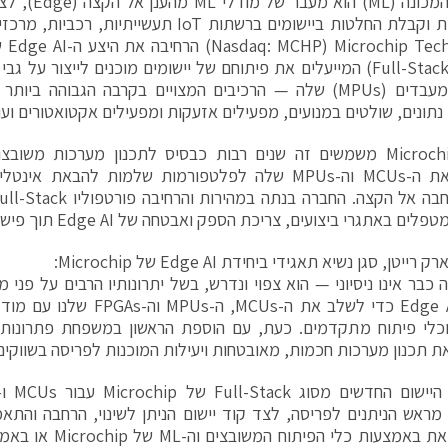
בזמן אמת וקבלת החלטות ביישומים ברשתות IoT תעשיי
logy
והמיקרו־מעבדים (MPUs) שלה — הרכיבים המצויים בקרבה הגבוהה 
נתונים, שולטים במנועים, מפעילים אזעקות ומפעילים אקטואטורים ועו
מוצרי Microchip משמשים זה שנים רבות כבסיס לתכנון מערכות מש
הופכים את ה-MCUs וה-MPUs שלה לפלטפורמות שלמות להבאת
ים באתגרי ביצועים, צריכת הספק ואבטחה של Edge AI תוך פישוט היישום.
יטן, סגן נשיא תאגידי ביחידת Edge AI של Microchip:
קצה כבר אינו ניסיוני — הוא צפוי ונדרש, בשל יתרונותיו הרבים על פני 
כלי פיתוח מתקדמים. כעת, עם הוספת הראשון במשפחת פתרונות ה
ת תכנון מערכות חכמות, מאובטחות ויעילות המוכנות לפריסה בשווקים 
מראש הניתנים לפריסה, לצד קוד יישום הניתן לשינוי, הרחבה והתאמ
לעשות זאת באמצעות כלי 