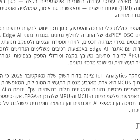
Microchip מאיצה עומסי עבודה חישוביים אינטנסיביים בקצה — כגון
אדם-מכונה (HMI) וניתוח חיישנים — ומאפשרת גם אימון, סימולציה ואו
ודה אחידה.
ספת כוללת כלי הדרכה והטמעה, כגון תכן ייחוס לבקרת מנועים ה
הדיגי
בהתמודדות עם אתגרי Edge AI באמצעות רכיבים משלימים הנדר
 תעשייתית וביישומי מרכזי נתונים.
יותר ויותר תמיכה הן במאיצי AI תוכנתיים והן בהאצה חומרתית משו
כרון.
ת