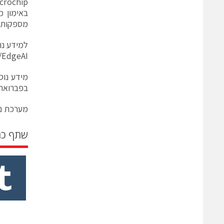
באימון מ
מספקות ל
למידע נוסף על פתרונות AI
/EdgeAI
בפברואר.
מערכת ני
שתף כ