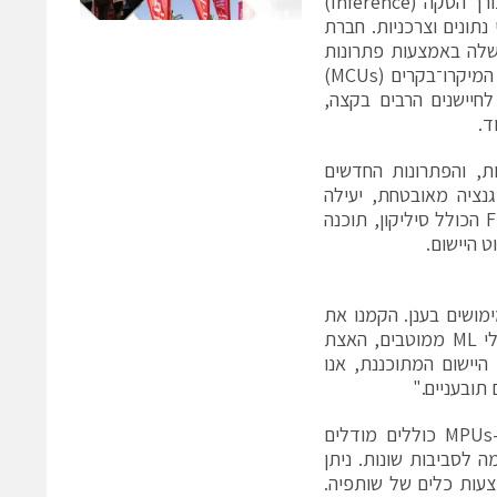
ולמידת המכונה (ML) הוא מעבר של מודלי ML מהענן אל הקצה (Edge), לצורך הסקה (Inference)
תיות, רכביות, מרכזי נתונים וצרכניות. חברת
Microchip Techno ‏(Nasdaq: MCHP) הרחיבה את היצע ה-Edge AI שלה באמצעות פתרונות
מלאים (Full-Stack) המייעלים את פיתוחם של יישומים מוכנים לייצור על גבי המיקרו־בקרים (MCUs)
ביותר לחיישנים הרבים בקצה,
ד.
ובצות, והפתרונות החדשים
 אינטליגנציה מאובטחת, יעילה
וברת-הרחבה אל הקצה. החברה בנתה במהירות והרחיבה פורטפוליו Full-Stack הכולל סיליקון, תוכנה
מימושים בענן. הקמנו את
יחידת Edge AI כדי לשלב את ה-MCUs, ה-MPUs וה-FPGAs שלנו עם מודלי ML ממוטבים, האצת
יישום המתוכננת, אנו
תובעניים."
פתרונות היישום החדשים מסוג Full-Stack של Microchip עבור MCUs ו-MPUs כוללים מודלים
ה לסביבות שונות. ניתן
הפיתוח המשובצים וה-ML של Microchip או באמצעות כלים של שותפיה.