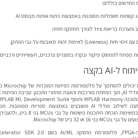
 החדשים כוללים:
ווג קשתות חשמליות מסוכנות באמצעות ניתוח אותות מבוסס AI
ב והערכת בריאות ציוד לצורך תחזוקה חזויה
 (Liveness) לאימות זהות מאובטח על-גבי ההתקן
לות מפתח לממשקי פיקוד ובקרה במוצרים צרכניים, תעשייתיים ורכביים
ח ל-AI בקצה
מהנדסים
וברת-הרחבה לשילוב מודלי AI משובצים באמצעות ספריות ממוט
להתחיל במשימות הוכחת היתכנות פשוטו
MC בני 16 או 32 ביט של Microchip.