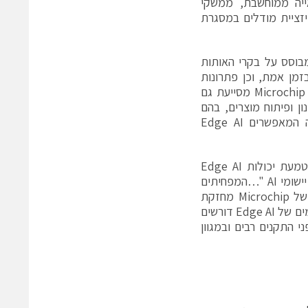
 ראייה ממוחשבת, ממשקי
פטימיזציית מודלים במסגרת
מבוסס על בקרי האותות
טליים dsPIC® DSC של החברה לחילוץ נתונים בצנרת נתוני Edge AI בזמן אמת, וכן פתרונות
לפירוק עומסים במדי אנרגיה חכמים, לזיהוי וספירת עצמים ולמעקב תנועתי. Microchip מסייעת גם
שים לתכנון ופיתוח מוצרים, בהם
התקני PCIe® לחיבור מחשוב משובץ בקצה ומודולי הספק בצפיפות גבוהה המאפשרים Edge AI
חברת המחקר IoT Analytics ציינה בדוח השוק שלה מאוקטובר 2025 כי הטמעת יכולות Edge AI
ישירות בתוך MCUs היא אחת מארבע מגמות התעשייה המובילות, המאפשרות יישומי AI "…המפחיתים
השהיה, משפרים פרטיות נתונים ומקטינים תלות בתשתיות ענן". יוזמת ה-AI של Microchip מחזקת
מגמה זו באמצעות פלטפורמות ה-MCU וה-MPU שלה וכן ה-FPGA. אקו-סיסטמים של Edge AI דורשים
לבת על פני התקנים רבים ובמגוון