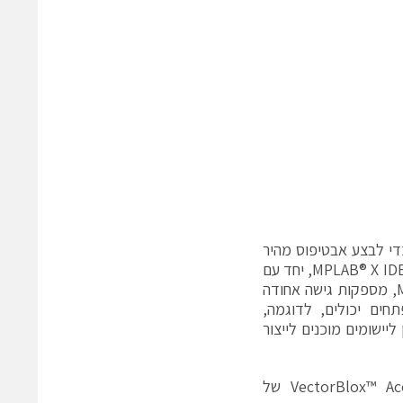
 יכולים להסתמך על פלטפורמות הפיתוח המוכרות של Microchip כדי לבצע אבטיפוס מהיר
ולפרוס מודלי AI, תוך הפחתת מורכבות והאצת מחזורי התכנון. סביבת הפיתוח MPLAB® X IDE, יחד עם
מסגרת התוכנה MPLAB Harmony ותוסף MPLAB ML Development Suite, מספקות גישה אחודה
בות. מפתחים יכולים, לדוגמה,
ת על גבי MCUs בני 8 ביט, ולהעבירן ליישומים מוכנים לייצור
בתחום ה-FPGA, פלטפורמת ההסקה AI/ML בשם VectorBlox™ Accelerator SDK 2.0 של