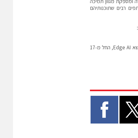
עלת באופן פעיל עם לקוחות פתרונות היישום ה-Full-Stack שלה ומספקת מגוון תמיכה
פים רבים שתוכנותיהם
מידע נוסף על כל פתרון זמין בסדרת הוובינרים לפי דרישה של Microchip בנושא Edge AI, החל מ-17