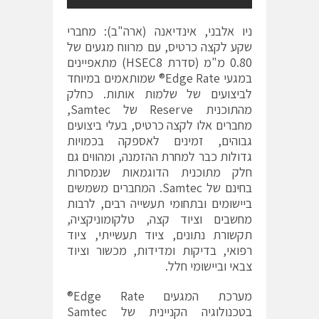
ניו אלבני, אינדיאנה (ארה"ב): מחברי
שקע לקצה כרטיס, עם מרווח מגעים של
0.80 מ"מ (סדרת HSEC8) מתאפיינים
במגעי Edge Rate® שמותאמים במיוחד
לביצועים של שלמות אותות. כחלק
מהתוכנית Reserve של Samtec,
מחברים אלו לקצה כרטיס, בעלי ביצועים
גבוהים, זמינים לאספקה בכמויות
גדולות כבר למחרת ההזמנה, ומהווים גם
חלק מתוכנית הדוגמאות שנמסרות
בחינם של Samtec. המחברים משמשים
ביישומים ובתחומי תעשייה רבים, לרבות
מחשבים וציוד קצה, טלקומוניקציה,
תקשורת נתונים, ציוד תעשייתי, ציוד
רפואי, בדיקות ומדידות, מכשור וציוד
צבאי וביישומי חלל.
מערכת המגעים Edge Rate®
בטכנולוגיה הקניינית של Samtec