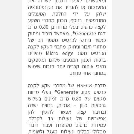
ומאפשרים לאנשי התכנון לשדרג את
המערכות או להגדיר את הקונפיגורציה
שלהן על ידי החלפת המעגלים
המודפסים. בנוסף, תכנון מחברי השקע
לקצה כרטיס בעלי מרווח בן 0.80 מ"מ
דגם Generate®, מאפשר חיבור וניתוק
כאשר נדרש לכרטיס מספר רב של
מחזורי חיבור וניתוק. מחברי השקע לקצה
הכרטיס מסוג Micro edge מהירים
בזכות תכנון המגעים שלהם ומספקים
נתיבי אותות קצרים יותר בזכות שימוש
במחבר אחד פחות.
סדרת HSEC8 של מחברי שקע לקצה
כרטיס מסוג Generate® בעלי מרווח
מגעים של 0.80 מ"מ זמינים בשלוש
גרסאות כיוון – אנכית, בזווית ישרה
ובחיבור קצה. אפשר להוסיף להן
אפשרויות של נעילות צד לקבלת
עמידות כרטיס משופרת ועבור חיבור
מכלולי כבלים ונעילות מעגל ולשוניות