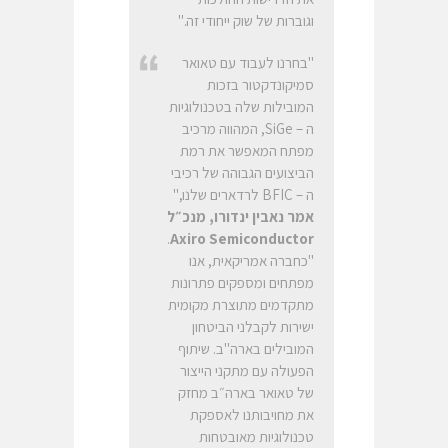
וגוברות של שוק ייחודי זה."
"בחרנו לעבוד עם טאואר
סמיקונדקטור בזכות
המובילות שלה בטכנולוגיות
ה – SiGe, המהווה מרכיב
מפתח המאפשר את רמת
הביצועים הגבוהה של רכיבי
ה – BFIC לרדארים שלנו,"
אמר נאבין ינדורו, מנכ״ל
.
Axiro Semiconductor
"כחברה אמריקאית, אנו
מפתחים ומספקים פתרונות
מתקדמים מתוצרת מקומית
ישירות לקבלני הביטחון
המובילים בארה"ב. שיתוף
הפעולה עם מתקני הייצור
של טאואר בארה״ב מחזק
את מחויבותנו לאספקת
טכנולוגיות מאובטחות