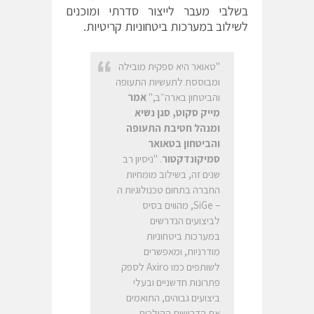
בשלבי מעבר לייצור סדרתי ומוכנים
לשילוב במערכות ביטחוניות קריטיות.
"טאואר היא ספקית מובילה
ומבוססת לתעשיות התעופה
והביטחון בארה״ב,"
אמר
מייק סקוט, סגן נשיא
ומנהל חטיבת התעופה
והביטחון בטאואר
סמיקונדקטור
. "ניסיון רב
שנים זה, בשילוב מומחיות
החברה בתחום טכנולוגיות ה
– SiGe, מהווים בסיס
לביצועים הנדרשים
במערכות ביטחוניות
מודרניות, ומאפשרים
לשותפים כמו Axiro לספק
פתרונות חדשניים ובעלי
ביצועים גבוהים, התואמים
את הדרישות ההולכות