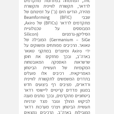
Inc., המתמחה בפתרונות מתקדמים
לרדאר, תקשורת לוויינית ותקשורת
מהירה, הודיעו היום (ב') על זמינותם של
שבבי Beamforming (BFIC)
מתקדמים לרדאר (BFICs) של Axiro,
המבוססים על טכנולוגיית
הסיליקון-גרמניום (Silicon
Germanium – SiGe) המובילה של
טאואר. הרכיבים מפותחים ומשווקים על
ידי Axiro ומיוצרים במתקני טאואר
בארה״ב, ובכך מחזקים את חוסן
שרשראות האספקה המאובטחות
המקומיות של תעשיית הביטחון
האמריקאית. רכיבים אלו פועלים
בתדרים המשמשים לתקשורת לוויינית
ורדארים, מציבים רף ביצועים חדש
במגוון מדדים קריטיים ליישומי רדאר
ביטחוניים מתקדמים, ובכך נותנים מענה
לביקוש ההולך וגובר מצד יצרניות
תעשיית הביטחון ויצרני מערכות רדאר
המובילות בארה״ב. הרכיבים נמצאים