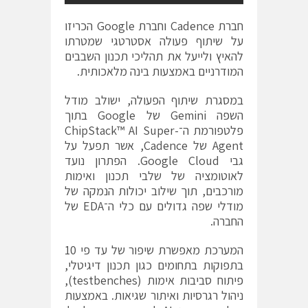
חברת
Cadence
וחברת
Google
הכריזו
על שיתוף פעולה אסטרטגי שמטרתו
להאיץ ולייעל את תהליכי תכנון השבבים
המודרניים באמצעות בינה מלאכותית.
במסגרת שיתוף הפעולה, ישולב מודל
השפה Gemini של Google בתוך
פלטפורמת ה־ChipStack™ AI Super-
Agent של Cadence, אשר תפעל על
גבי Google Cloud. הפתרון נועד
לאוטומציה של שלבי תכנון ואימות
מורכבים, תוך שילוב יכולות הנמקה של
מודלי שפה גדולים עם כלי ה־EDA של
החברה.
המערכת מאפשרת שיפור של עד פי 10
בתפוקות בתחומים כגון תכנון דיגיטלי,
פיתוח סביבות אימות (testbenches),
ניהול רגרסיות ואיתור שגיאות. באמצעות