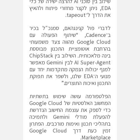
שילוב בין סוכני AI להרצה ישירה של כלי
EDA, ניתן לקצר מחזורי פיתוח ולהאיץ
את הדרך ל־tapeout.
לדברי פול קנינגהאם, סמנכ"ל בכיר
ב־Cadence, “שיתוף הפעולה עם
Google Cloud מהווה צעד משמעותי
בהרחבת אוטומציית התכנון מבוססת
בינה מלאכותית. השילוב בין ChipStack
AI Super-Agent לבין Gemini מאפשר
למנף יכולות הנמקה מתקדמות יחד עם
מנועי ה־EDA שלנו, ולשפר את תפוקת
התכנון ואיכות התוצרים.”
הפלטפורמה עושה שימוש בתשתיות
המחשוב האלסטיות של Google Cloud
כדי לספק את עוצמת החישוב הנדרשת
להפעלת מודלי Gemini ולתמיכה
בתהליכי תכנון ואימות מורכבים. הפתרון
זמין כעת דרך Google Cloud
Marketplace.