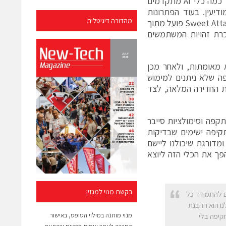
לתוקפים. בין היתר לאחר השקת מודל Mythos של Anthropic, שהמחיש עד כמה כלי AI מתקדמים
דיעין. בעוד הפתרונות
מהדורה דיגיטלית
המסורתיים מסתמכים בעיקר על סריקות חיצוניות או על בדיקות תקופתיות, Sweet Attack פועל מתוך
כרת זהויות המשתמשים
ופים ונקודות גישה לא מאומתות, ולאחר מכן
פה שלא ניתנים למימוש
ת החדירה המלאה, לצד
דנו עם חברות התקפה וסימולציות סייבר
Swe הצליח לחשוף נתיבי תקיפה ישימים שבדיקות
מדורגת שיכולנו ליישם
הפך את הכלי הזה ליוצא
בקשת מנוי למגזין
חנו נאלצים להתמודד כל
נו הוא ההבנת
מנוי מותנה במילוי הטופס, באישור
קיפה בלי