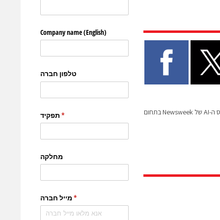
חברת UVeye זכתה בפרס ה-AI של Newsweek בתחום