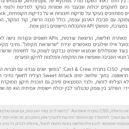
כיום לתוקפים יכולות שבעבר היו שמורות בעיקר למדינות ולגופי מו
עמוקה עם סביבת הארגון עצמה, כולל מבנה הרשת, קוד המקור, ה
משקי API והתנהלות היישומים בזמן אמת.
המערכת מאתרת חולשות, הרשאות עודפות, APIs חש
ועל אילו שילובים מאפשרים יצירת “שרשראות תקיפה”. נתיבי תקי
 בעוד שמסלולים שנמצאו ישימים נבדקים לעומק עד לחשיפת שרשר
 תנאי הסביבה שאפשרו את התקיפה והמלצות לתיקון הפערים.
טל הורנשטיין, CISO בחברת Cast & Crew: "במשך שנים עב
מהשורה הראשונה. בתוך שלושה ימים et Attack
א הצליחו לזהות, ולצד הממצאים סיפק גם תוכנית תיקון ממוקדת ו
ידי. השילוב בין עומק טכנולוגי לבין יכולת יישומית אמיתית הוא מה ש
ביראט ניראולה, CISO בחברת Auctane: "בדומה לרוב צוותי האבטחה, גם אנ
 עם הצורך להתמודד עם אינספור התרעות ולתעדף אותן באופן נכון. מה שהיה חסר ל
נטקסט שמאפשר להבין אילו חולשות באמת ניתנות לניצול, והיכולת לבדוק כל נתיב ת