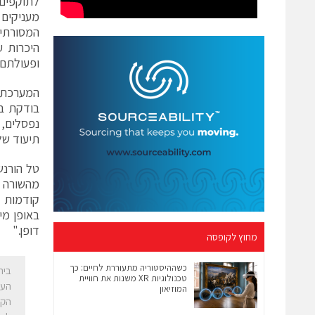
מעניקים 
היכרות 
ופעולתם במערכת, מ
בודקת בפ
נפסלים,
תיעוד של
קודמות ל
באופן מי
דופן."
מחוץ לקופסה
כשההיסטוריה מתעוררת לחיים: כך
טכנולוגיות XR משנות את חוויית
העת
המוזיאון
הקו