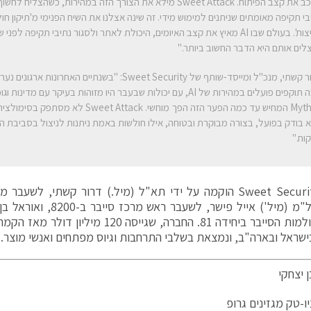
לעכב את קצב הפיתוח. Sweet Attack מילא את הצורך הזה במהירות, כשהצלי
בי תקיפה מאומתים שניתנים למימוש מידי. זה שינה אצלנו את השיח הפנימי מ'תיקון חו
פריצות'. בעולם שבו AI מאיץ את קצב האיומים, היכולת לאתר ולסגור נתיבי תקיפה לפנ
לים אותם היא הדבר החשוב ביותר."
דרור קשתי, מנכ"ל ומייסד-שותף של Sweet Security: "בשנתיים האחרונו
שבה תוקפים פועלים במהירות של AI, עם יכולות שבעבר היו מזוהות בעיקר עם מדינות 
Mythos המחיש עד כמה הפער הזה הפך מוחשי. Sweet Attack ל
 בודק בפועל, בצורה מבוקרת ובטוחה, אילו חולשות באמת ניתנות לניצול בסביבת ה
וח."
חברת Sweet Security הוקמה על ידי תא"ל (מיל.) דרור קשתי, 
צה"ל, אל"מ (מיל') אייל פישר,
ישראל ובארה"ב, ונמצאת בשלבי התרחבות וגיוס מפתחים ואנשי מוצר.
 יצחקי
ו-טק מגזינים גרופ