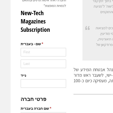
החברה לאחר אימות פרטים ובהתאם
ח לחשוף בתוך זמן קצר
לכמויות המופצות*
לשות' ל'מניעת
י שהתוקפים
ת ארגונים נערכים למציאות
וגופי מודיעין.
א מסתפק בסימולציה תיאורטית,
פרודקשן של
לשעבר מנהל אבטחת המידע של
 לשעבר ראש מרכז סייבר ב-8200, ואוראל בן-ישי, לשעבר ראש מדור
מו"פ בעולמות הסייבר ביחידה 81. החברה, שגייסה 120 מיליון דולר מאז הקמתה, מעסיקה כיום כ-100