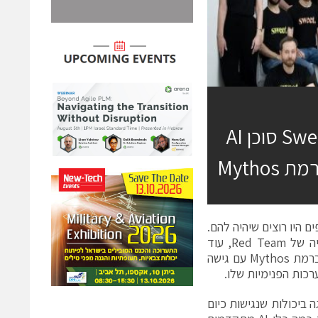
חברת Sweet Security חושפת את Sweet Attack סוכן AI
Myth
Sw, סוכן AI עם מודיעין שתוקפים היו רוצים שיהיה להם.
Sweet Attack מזהה כיצד תוקפים יכולים לחדור לארגון באמצעות סימולציה של Red Team, עוד
לפני שהאיומים הופכים למתקפה אמיתית. זהו הפתרון הראשון שמביא יכולות ברמת Mythos עם גישה
כות הפנימיות שלו.
ביכולות שנגישות כיום