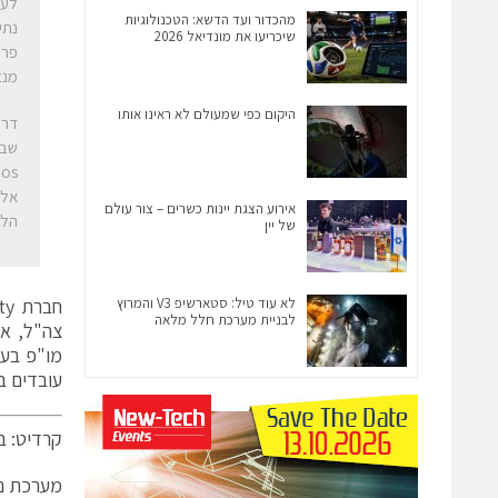
מהכדור ועד הדשא: הטכנולוגיות
נתי
שיכריעו את מונדיאל 2026
מנצ
היקום כפי שמעולם לא ראינו אותו
אלא
אירוע הצגת יינות כשרים – צור עולם
הלק
של יין
לא עוד טיל: סטארשיפ V3 והמרוץ
לבניית מערכת חלל מלאה
עובדים ב
קרדיט: בן
מערכת ני