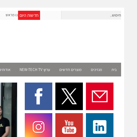
חדשות היום
חברת IAIG גייסה 6 מיליון דולר להקמת חברות תוכנה שנבנו מראש
לעידן ה-AI
elect
בית
מגזינים
מוצרים חדשים
ערוץ NEW-TECH TV
אודותינ