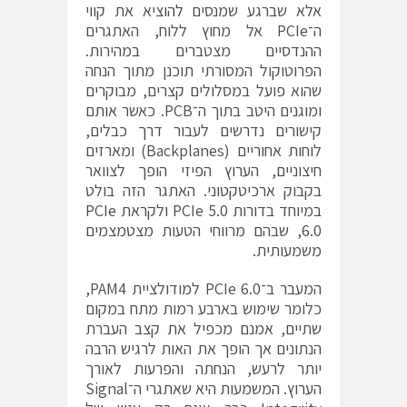
אלא שברגע שמנסים להוציא את קווי
ה־PCIe אל מחוץ ללוח, האתגרים
ההנדסיים מצטברים במהירות.
הפרוטוקול המסורתי תוכנן מתוך הנחה
שהוא פועל במסלולים קצרים, מבוקרים
ומוגנים היטב בתוך ה־PCB. כאשר אותם
קישורים נדרשים לעבור דרך כבלים,
לוחות אחוריים (Backplanes) ומארזים
חיצוניים, הערוץ הפיזי הופך לצוואר
בקבוק ארכיטקטוני. האתגר הזה בולט
במיוחד בדורות PCIe 5.0 ולקראת PCIe
6.0, שבהם מרווחי הטעות מצטמצמים
משמעותית.
המעבר ב־PCIe 6.0 למודולציית PAM4,
כלומר שימוש בארבע רמות מתח במקום
שתיים, אמנם מכפיל את קצב העברת
הנתונים אך הופך את האות לרגיש הרבה
יותר לרעש, הנחתה והפרעות לאורך
הערוץ. המשמעות היא שאתגרי ה־Signal