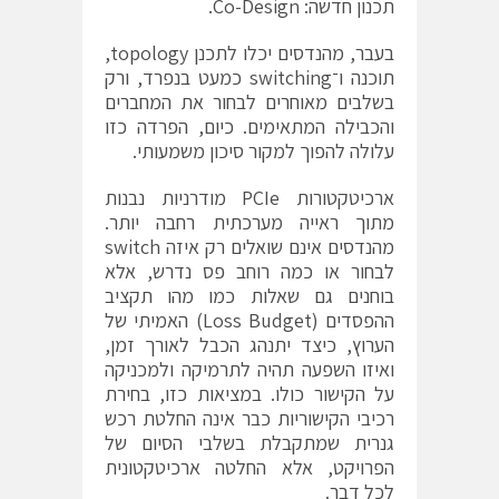
תכנון חדשה: Co-Design.
בעבר, מהנדסים יכלו לתכנן topology,
תוכנה ו־switching כמעט בנפרד, ורק
בשלבים מאוחרים לבחור את המחברים
והכבילה המתאימים. כיום, הפרדה כזו
עלולה להפוך למקור סיכון משמעותי.
ארכיטקטורות PCIe מודרניות נבנות
מתוך ראייה מערכתית רחבה יותר.
מהנדסים אינם שואלים רק איזה switch
לבחור או כמה רוחב פס נדרש, אלא
בוחנים גם שאלות כמו מהו תקציב
ההפסדים (Loss Budget) האמיתי של
הערוץ, כיצד יתנהג הכבל לאורך זמן,
ואיזו השפעה תהיה לתרמיקה ולמכניקה
על הקישור כולו. במציאות כזו, בחירת
רכיבי הקישוריות כבר אינה החלטת רכש
גנרית שמתקבלת בשלבי הסיום של
הפרויקט, אלא החלטה ארכיטקטונית
לכל דבר.