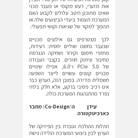
אות מזערי, רעש מקומי או מעבר מכני
שאינו מתוכנן היטב עלולים לקבוע האם
המערכת תעמוד ביעדי הביצועים שלה או
תהפוך למקור של שגיאות וקושי תפעולי.
לכך מצטרפים גם אילוצים מכניים
שבעבר נחשבו שוליים יחסית: רעידות,
מחזורי חימום וקירור ושחיקה הנגרמת
מחיבור וניתוק חוזרים. בקצבי העבודה
של PCIe 5.0 ו־6.0, אפילו שינויים
מכניים קטנים עשויים לייצר השפעה
חשמלית מדידה. במובן הזה, הערוץ כבר
אינו רכיב פסיבי ברקע, אלא חלק בלתי
נפרד מהתנהגות המערכת כולה.
עידן ה־
Co-Design
: מחבר
כארכיטקטורה
התלות ההולכת וגוברת בין הפיזיקה של
הערוץ לבין ביצועי המערכת הולידה גישת