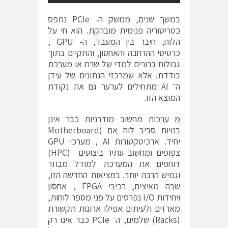
במשך שנים, ממשק ה- PCIe נתפס
כטריטוריה פנימית מובהקת. הוא חי על
הלוח, חיבר בין המעבד, ה- GPU ,
כרטיסי ההרחבה והאחסון, והתקיים בתוך
גבולות ברורים למדי של שרת או מערכת
בודדת. אלא שמרכזי הנתונים של עידן
ה־ AI מתחילים לערער גם את נקודת
המוצא הזו.
מ ערכות מחשוב מודרניות כבר אינן
בנויות סביב לוח אם (Motherboard
יחיד. ארכיטקטורות AI , מערכי GPU
צפופים ומחשוב עתיר ביצועים (HPC)
דוחפים את המערכת למודל מבוזר
וגמיש הרבה יותר. במציאות החדשה הזו,
שבה מאיצים, רכיבי FPGA , אחסון
ויחידות I/O נפרסים על פני מספר לוחות,
מארזים ולעיתים אפילו ארונות תקשורת
(Racks) שלמים, ה־ PCIe כבר אינו רק