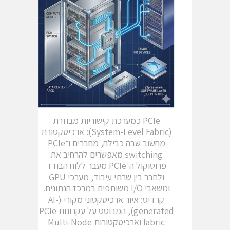
PCIe כמערכת קישוריות מבוזרת
(System-Level Fabric): ארכיטקטורת
מחשוב שבה כבילה, מחברים ו־PCIe
switching מאפשרים להרחיב את
פרוטוקול ה־PCIe מעבר ללוח הבודד
ולחבר בין שרתי עיבוד, מערכי GPU
ומשאבי I/O משותפים במרכז הנתונים.
קרדיט: איור ארכיטקטוני מקורי (AI-
generated), המבוסס על עקרונות PCIe
fabric וארכיטקטורות Multi-Node