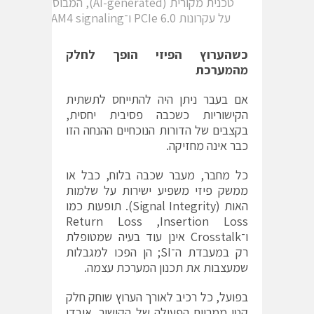
טכנית מקורית (AI-generated), המבוססת
על עקרונות PCIe 6.0 ו־PAM4 signaling.
כשהערוץ הפיזי הופך לחלק
מהמערכת
אם בעבר ניתן היה להתייחס לתשתית
הקישוריות כשכבה פסיבית יחסית,
בקצבים של הדורות הנוכחיים ההנחה הזו
כבר אינה מחזיקה.
כל מחבר, מעבר שכבה בלוח, כבל או
ממשק פיזי משפיע ישירות על שלמות
האות (Signal Integrity). תופעות כמו
Insertion Loss, ‏Return Loss
ו־Crosstalk אינן עוד בעיה שמטופלת
רק במעבדת ה־SI; הן הפכו למגבלות
שמעצבות את תכנון המערכת עצמה.
בפועל, כל רכיב לאורך הערוץ שוחק חלק
קטן ממרווח הפעולה של הקישור. אובדן