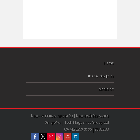
Home
תקנון שימוש באתר
Media Kit
New-Tech Magazine | כל הזכויות שמורות ל- New-
Tech Magazines Group Ltd. | טלפון: 09-
7882288 | פקס: 09-7428299