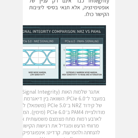
Integrity כבר אינם רק עניין של
אופטימיזציה, אלא תנאי בסיסי ליציבות
הקישור כולו.
אתגר שלמות האות (Signal Integrity)
במעבר ל־PCIe 6.0: השוואה בין דיאגרמת העין
של קידוד NRZ ב־PCIe 5.0 (משמאל) לבין
מודולציית PAM4 ב־PCIe 6.0 (מימין). המעבר
לארבע רמות מתח מצמצם משמעותית את
מרווחי הרעש ומגדיל את רגישות הקישור
להנחתה ולהפרעות. קרדיט: אינפוגרפיקה