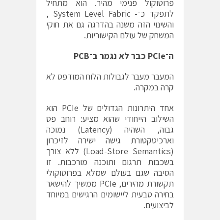
פרוטוקול פנימי מהיר. הוא מתחיל
לתפקד כ־- System Level Fabric ,
והשינוי הזה משנה בהדרגה גם את חוקי
המשחק של עולם הקישוריות.
ה־
PCIe
כבר לא נגמר ב־
PCB
המעבר מעבר לגבולות הלוח המודפס לא
קרה במקרה.
אחד היתרונות הגדולים של PCIe הוא
השילוב הייחודי שהוא מציע: רוחב פס
גבוה, השהיה (Latency) נמוכה
וארכיטקטורת גישה ישירה לזיכרון
(Load-Store Semantics) ללא צורך
בשכבות תרגום ותוכנה מורכבות. זו
הסיבה שגם בעולם שמלא בפרוטוקולי
תקשורת מהירים, PCIe ממשיך להישאר
בחירה טבעית ליישומים הרגישים במיוחד
לביצועים.