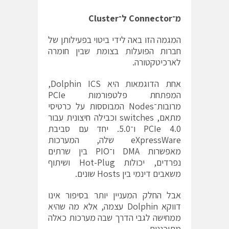
מ־
Connector
ל־
Cluster
המגמה הזו באה לידי ביטוי בפעילותן של
חברות הפועלות בצומת שבין חומרה
לארכיטקטורה.
אחת הדוגמאות היא Dolphin ICS,
המפתחת פלטפורמות PCIe
מרובות־Nodes המבוססות על כרטיסי
מתאם, switches וכבילה חיצונית עבור
PCIe 4.0 ו־5.0. יחד עם סביבת
eXpressWare שלה, המערכות
מאפשרות DMA ו־PIO בין שרתים
נפרדים, יכולות Hot-Plug ושיתוף
משאבים דינמי בין Hosts שונים.
אבל החלק המעניין יותר בסיפור אינו
דווקא Dolphin עצמה, אלא מה שהיא
ממחישה לגבי הדרך שבה מערכות כאלה
מתוכננות.