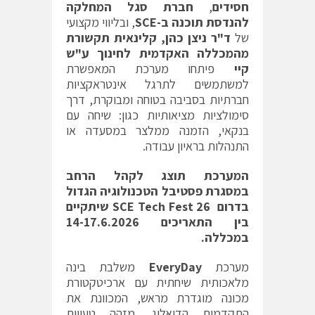
חסידים
,
חברת סגל המחלקה
להנדסת תוכנה ב-
SCE
, ובליווי מקצועי
של
ד"ר ניצן כהן, קלינאית תקשורת
מהמכללה האקדמית לחינוך ע"ש
קיי
פיתחו מערכת המאפשרת
למשתמשים לתרגל אינטראקציות
חברתיות בסביבה בטוחה ומבוקרת, דרך
סימולציות מציאותיות כגון: שיחה עם
בנקאי, הזמנה ממלצר במסעדה או
התנהלות בראיון עבודה.
המערכת תוצג לקהל הרחב
במסגרת פסטיבל הטכנולוגיה הגדול
בדרום
SCE Tech Fest 26
שיתקיים
בין התאריכים 14-17.6.2026
במכללה.
מערכת
EveryDay
משלבת בינה
מלאכותית שיחתית עם ארכיטקטורת
מכונה מוגדרת מראש, המכוונת את
התקדמות הדיאלוג, מזהה טעויות