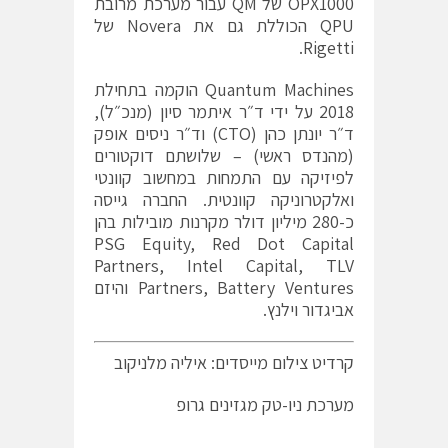
OPX1000 של QM עבור מערכת מרובת
QPU הכוללת גם את Novera של
Rigetti.
Quantum Machines הוקמה בתחילת
2018 על ידי ד״ר איתמר סיון (מנכ״ל),
ד״ר יונתן כהן (CTO) וד״ר ניסים אופק
(מהנדס ראשי) – שלושתם דוקטורים
לפיזיקה עם התמחות במחשוב קוונטי
ואלקטרוניקה קוונטית. החברה גייסה
כ-280 מיליון דולר מקרנות מובילות בהן
PSG Equity, Red Dot Capital
Partners, Intel Capital, TLV
Partners, Battery Ventures והיזם
אביגדור וילנץ.
קרדיט צילום מייסדים: איליה מלניקוב
מערכת ניו-טק מגזינים גרופ