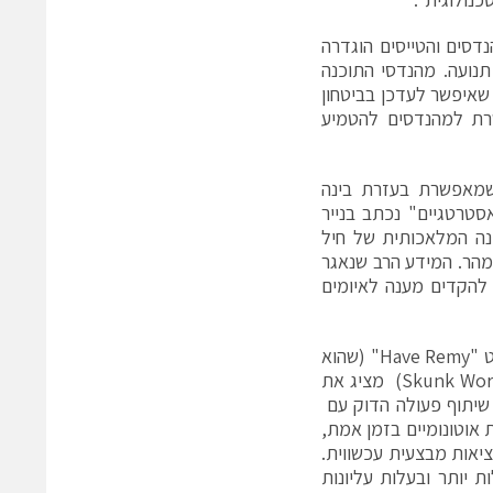
ין, נקבע עקרון של "טוס-תקן-טוס" (Fly-Fix-Fly). למהנדסים והטייסים הוגדרה
תנועה. מהנדסי התוכנה
נים תוך שעות, מה שאיפשר לעדכן בביטחון
רת למהנדסים להטמיע
DA, כ "תחמושת חדשה" שמאפשרת בעזרת בינה
סטרטגיים" נכתב בנייר
נה המלאכותית של חיל
 מהר. המידע הרב שנאגר
 להקדים מענה לאיומים
בעקבות הצלחת הניסוי שנערך בתחילת השנה אומרים בלוקהיד מרטין כי פרויקט "Have Remy" (שהוא
למעשה מנהלת הבינה המלאכותי של לוקהיד מרטין בתוך מעבדות הפיתוח Skunk Works) מציג את
 שיתוף פעולה הדוק עם
ת אוטונומיים בזמן אמת,
יאות מבצעית עכשווית.
ת יותר ובעלות עליונות