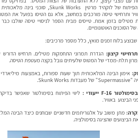
ת עם מצבי קיצון, ללא התערבות של הצוות המטיס. בפרויקט פו
המחקר והפיתוח של לוקהיד מרטין Skunk Works, 
ויר ותרחישי טיסה מורכבים במחשב, אלא גם הטיסו בפועל את המטוס
מטילים בזמן אמת. טייסים מבית הספר לניסויי טיסה שולבו כבר בת
של הסוכנים האוטונומיים.
שבוצע בלוח זמנים מואץ, כלל מספר מרכיבים:
רחישי קיצון:
הגדרת תמרוני התחמקות מטילים. תרחיש הדורש ק
תמרון תלת-ממדי של המטוס שלעיתים גובל בקצה מעטפת הטיסה.
ק:
אימון הבינה המלאכותית תוך שעות ספורות, באמצעות מיליארדי
ת Skunk Works.
בסימולטור
-16 ייעודי :
F
ליווי הפיתוח בסימולטור שאפשר בדיקה 
ני הביצוע באוויר.
קרה:
מתן משוב על אלגוריתמים חדשניים שבוחנים כיצד הבינה המל
ת הביצועים שהציגה בסימולציה.