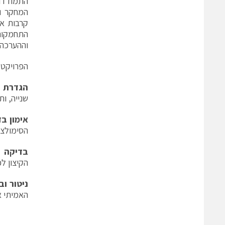
התמודדו
קרבות או
התחמקות 
וההערכה 
הפרויקט 
הגדרת ת
שנייה, ו
אימון בז
הסימולציה "Supermassive" של מעבדו
בדיקה 
הקיצון לפ
ניטור וב
האמיתי א