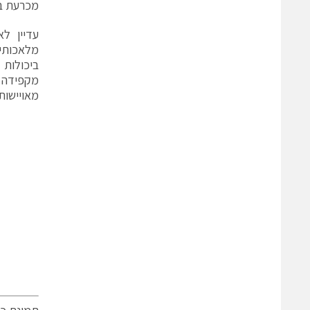
מכרעת ב
עדיין ל
מלאכותי
ביכולות 
מקפידה ע
מאויישות