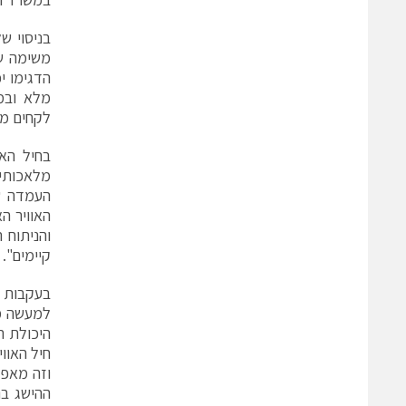
משימה של
מלא ובמ
לקחים מט
מלאכותית
העמדה של
האוויר ה
והניתוח 
קיימים".
היכולת ה
חיל האווי
וזה מאפש
ההישג בנ