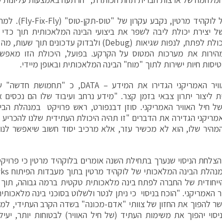
בניסוי של לוקהיד מרט
 יצירת יכולת ליבה לשפר את ביצועי הבינה המלאכותית תוך כדי 
הדגימו יכולת לפתח, לנפות שגיאות (Debug) ולבדוק עדכו
הירות את מערכות המטוס על הקרקע. בפועל, היכולת הזו מאפש
יסות חיות ישירות לתוך "מוח" הבינה המלאכותית ובאופן מיידי.
בחיל האוויר האמריקני הגדירו את המידע – TA
 ליצור יתרון צבאי בזמן קצר. "מידע נרחב ועיבוד שלו הם נכסים א
 חיל האוויר האמריקני. סוזן דבנפורט, ראש פרויקט במנהלת הבי
אמריקני הגדירה את הדברים "זו תהיה היכולת העתידית שלנו להכריע
המהיר שלו, הוא לא מכשיר עזר, אלא מרכיב יסוד חשוב שיאפשר לנו
ייחודית של החברה לפתח בינה מלאכותית טקטית ברמה גבוהה, תוך
ר האמריקני. "הוכח בניסוי כי ניתן לנטר ולשלוט בסוכני בינה מלאכותי
ר להפוך את החזון של צוותי "אדם-מכונה" בשדה הקרב העתידי, למצ
יסוי יהפוך את משימות העתיד (של חיל האוויר) לבטוחות יותר, יעילו