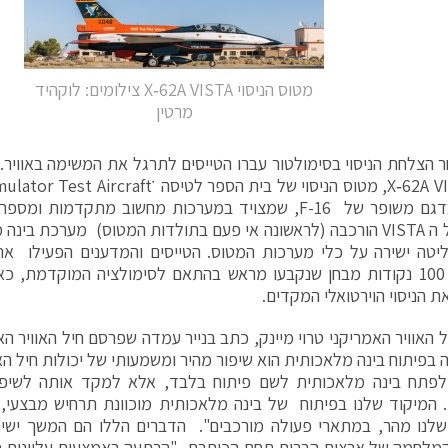
מטוס הניסוי X‑62A VISTA צילומים: לוקהיד
מרטין
 הצלחת הניסוי בסימולטור עברו הטייסים לתרגל את המשימה באוויר
מדובר בדגם משופר של F-16, שמצויד במערכות מחשוב מתקדמות
שונים. על ה VISTA הורכבה (לראשונה אי פעם בתולדות המטוס) מערכת 
טה ישירה על כלי מערכות המטוס. הטייסים והמדענים הפעילו את
ביותר מ 100 נקודות מבחן שנקבעו מראש בהתאם לסימולציה המוקדמת, 
ת הניסוי הוירטואלי המקדים.
ל האוויר האמריקני טרוי מיינק, כתב בנייר עמדה שפרסם חיל האוויר הא
 בפיתוח בינה מלאכותית הוא שיפור מהיר ומשמעותי של יכולות חיל הא
לפתח בינה מלאכותית לשם פיתוח בלבד, אלא למקד אותה לשיפור 
 המיקוד שלנו בפיתוח של בינה מלאכותית מוכוונת תרחיש מבצעי,
שלנו מהר, במתארי פעולה מורכבים". הדברים הללו הם המשך ישיר
לחמה של ארצות הברית תחת הכותרת, "הרתעה באמצעות עליונות טכ