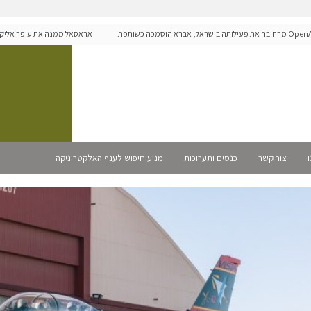
OpenAI מרחיבה את פעילותה בישראל; אברא הוסמכה כשותפת
אראסאל ממנה את עופר אליקים ל
ית
ו
צור קשר
כנסים ותערוכות
מנוע חיפוש לענף האלקטרוניקה