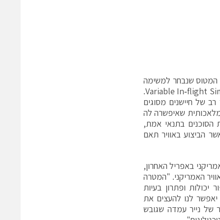
. המטוס שנבחר למשימה
הוא X‑62A VISTA, מטוס הניסוי של בית הספר לטיסה Variable In‑flight Simulator Test Aircraftֹׁׁׁׂ.
 ומספר רב של חיישנים מסוגים
בינה מלאכותית שאיפשרה לה
 הסוכנים בתנאי אמת,
כאשר הביצוע באוויר תאם
מריקני באפריל האחרון,
וויר האמריקני. "המטרה
יכולות ופתרון בעיות
 יאפשר לנו להעצים את
 של נייר עמדה שגובש
נולוגית".