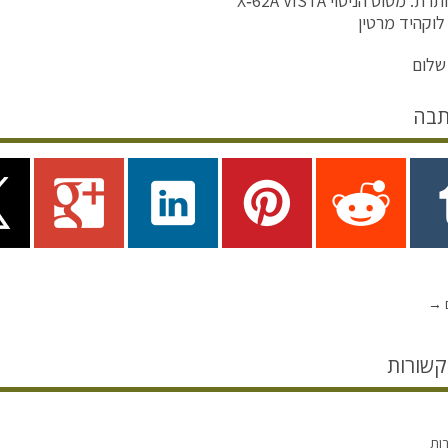
 מטוס הניסוי X‑62A VISTA
לוקהיד מרטין
שלום
תבה
ם
→
קשורות
רות