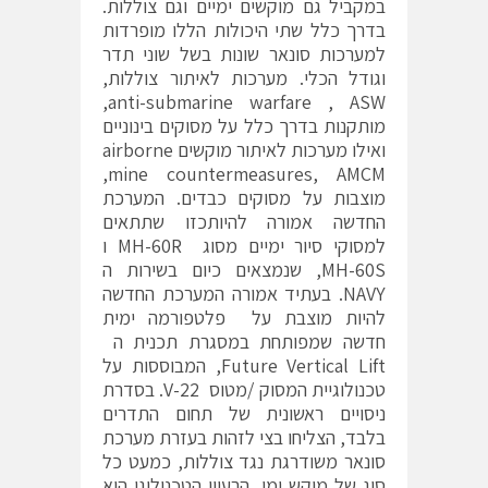
במקביל גם מוקשים ימיים וגם צוללות.
בדרך כלל שתי היכולות הללו מופרדות
למערכות סונאר שונות בשל שוני תדר
וגודל הכלי. מערכות לאיתור צוללות,
anti-submarine warfare , ASW,
מותקנות בדרך כלל על מסוקים בינוניים
ואילו מערכות לאיתור מוקשים airborne
mine countermeasures, AMCM,
מוצבות על מסוקים כבדים. המערכת
החדשה אמורה להיותכזו שתתאים
למסוקי סיור ימיים מסוג MH-60R ו
MH-60S, שנמצאים כיום בשירות ה
NAVY. בעתיד אמורה המערכת החדשה
להיות מוצבת על פלטפורמה ימית
חדשה שמפותחת במסגרת תכנית ה
Future Vertical Lift, המבוססות על
טכנולוגיית המסוק /מטוס V-22. בסדרת
ניסויים ראשונית של תחום התדרים
בלבד, הצליחו בצי לזהות בעזרת מערכת
סונאר משודרגת נגד צוללות, כמעט כל
סוג של מוקש ימי. הרעיון הטכנולוגי הוא