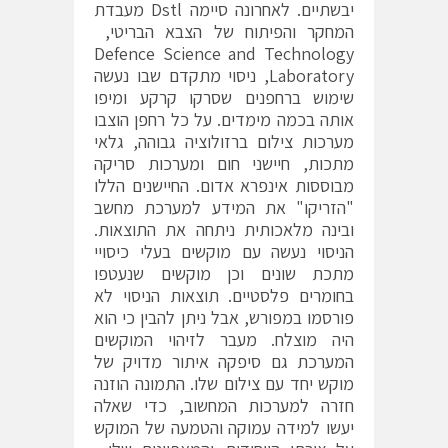
יבשתיים. לאחרונה סיימה Dstl מעבדת
המחקר והפיתוח של הצבא הבריטי,
Defence Science and Technology
Laboratory, ניסוי מתקדם שבו נעשה
שימוש ברחפנים שסרקו קרקע ומיפו
אותה בכמה מימדים. על כל רחפן הוצבו
מערכות צילום ברזולוציה גבוהה, גלאי
מתכות, חיישני חום ומערכות סריקה
מבוססות אינפרא אדום. החיישנים הללו
"הזריקו" את המידע למערכת מחשב
ובינה מלאכותית ניתחה את התוצאות.
הניסוי נעשה עם מוקשים בעלי כיסויי
מתכת שונים וכן מוקשים שנעטפו
בחומרים פלסטיים. תוצאות הניסוי לא
פורסמו במפורש, אבל ניתן להבין כי הוא
היה מוצלח. מעבר לזיהוי המוקשים
המערכת גם סיפקה איתור מדויק של
מוקש יחד עם צילום שלו. התמונה הוזנה
חזרה למערכות המחשוב, כדי שאלה
יעשו למידה עמוקה והטמעה של המוקש