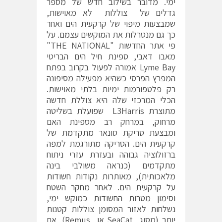
ימי. מדובר בשילוב חדש של מספר
גדלים של צוללות לא מאוישות,
שמבצעות מיפוי של קרקעית הים ואחר
כך גם מנטרלות את המוקשים עצמם. על
פי אתר החדשות "THE NATIONAL"
מאבו דאבי, ספינת חיל הים הבריטי
Lyme Bay אמורה לפעול בקרוב בפתח
המפרץ הפרסי כשהיא מפעילה מסיפונה
רק פלטפורמות ימיות בלתי מאוישות.
הכלי המרכזי שלה היא צוללת חדשה
מתוצרת L3Harris שפועלת בשליטה
מרחוק, במרחק רב מספינת האם
ומבצעת סריקת סונאר מתקדמת של
קרקעית הים. הסריקה מתורגמת למפה
ברזולוציה גבוהה ובעזרת עזרי ניתוח
מתקדמים (כנראה משולבי בינה
מלאכותית), מאותרות נקודות חשודות
על קרקעית הים. לאחר מחקר השטח
וסימון מטרות החשודות כמוקש ימי,
נשלחות לאזור המסומן צוללות קטנות
יותר (מסוג SeaCat או Remus). אם