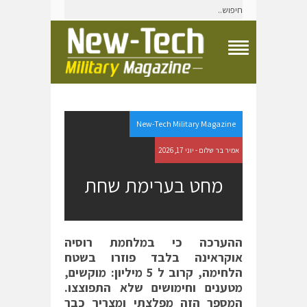
T
o
g
g
l
e
New-Tech Military Magazine
N
a
אמיר בר שלום - יוני 17, 2026
v
i
מחט בערימת שחת
g
a
t
i
o
ההערכה כי במלחמת רוסיה
n
אוקראינה בלבד פוזרו בשטח
M
e
הלחימה, קרוב ל 5 מיליון: מוקשים,
n
מטענים וחימושים שלא התפוצצו.
u
המספר הזה מפלצתי ומצריך כבר