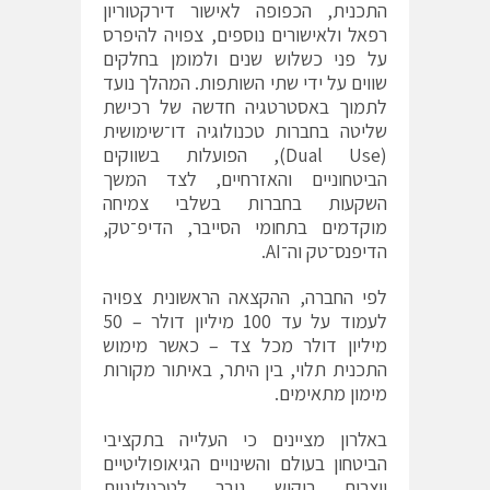
התכנית, הכפופה לאישור דירקטוריון
רפאל ולאישורים נוספים, צפויה להיפרס
על פני כשלוש שנים ולמומן בחלקים
שווים על ידי שתי השותפות. המהלך נועד
לתמוך באסטרטגיה חדשה של רכישת
שליטה בחברות טכנולוגיה דו־שימושית
(Dual Use), הפועלות בשווקים
הביטחוניים והאזרחיים, לצד המשך
השקעות בחברות בשלבי צמיחה
מוקדמים בתחומי הסייבר, הדיפ־טק,
הדיפנס־טק וה־AI.
לפי החברה, ההקצאה הראשונית צפויה
לעמוד על עד 100 מיליון דולר – 50
מיליון דולר מכל צד – כאשר מימוש
התכנית תלוי, בין היתר, באיתור מקורות
מימון מתאימים.
באלרון מציינים כי העלייה בתקציבי
הביטחון בעולם והשינויים הגיאופוליטיים
יוצרים ביקוש גובר לטכנולוגיות