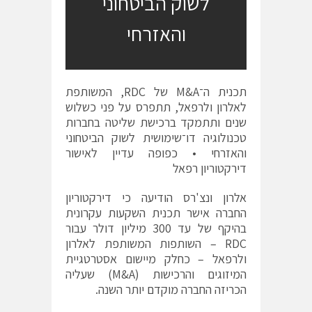
לשוק הביטחוני
והאזרחי
תכנית ה־M&A של RDC, המשותפת
לאלרון ולרפאל, תתפרס על פני כשלוש
שנים ותתמקד ברכישת שליטה בחברות
טכנולוגיה דו־שימושית לשוק הביטחוני
והאזרחי • כפופה עדיין לאישור
דירקטוריון רפאל
אלרון ונצ'רס הודיעה כי דירקטוריון
החברה אישר תכנית השקעות עקרונית
בהיקף של עד 300 מיליון דולר עבור
RDC – השותפות המשותפת לאלרון
ולרפאל – כחלק מיישום אסטרטגיית
המיזוגים והרכישות (M&A) שעליה
הכריזה החברה מוקדם יותר השנה.