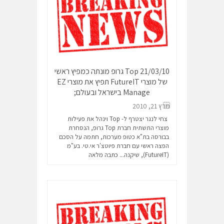
21/03/10 Top גרופ מונתה כמפיץ ראשי
של מוצרי FutureIT תפיץ את מוצרי EZ
Manage בישראל ובעולם;
מרץ 21, 2010
צחי לנגר יצטרף ל- Top וינהל את פעילות
מוצרי התשתית חברת Top גרופ, הנסחרת
בבורסה בת"א כטופ מערכות, חתמה על הסכם
הפצה ראשי עם חברת פיוטצ'ר אי.טי. בע"מ
(FutureIT), שיקנה...
כתבה מלאה