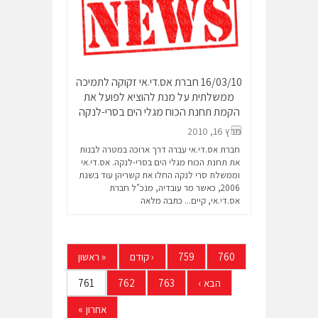
16/03/10 חברת אס.די.אי זקוקה לתמיכה
ממשלתית על מנת להוציא לפועל את
הקמת תחנת הכוח מגלי הים בסרי-לנקה
מרץ 16, 2010
חברת אס.די.אי עברה דרך ארוכה במטרה לבנות
את תחנת הכוח מגלי הים בסרי-לנקה. אס.די.אי
וממשלת סרי לנקה החלו את קשריהן עוד בשנת
2006, כאשר מר עובדיה, מנכ"ל חברת
אס.די.אי, קיים...
כתבה מלאה
760
759
‹
קודם
«
ראשון
הבא
›
763
762
761
אחרון
»