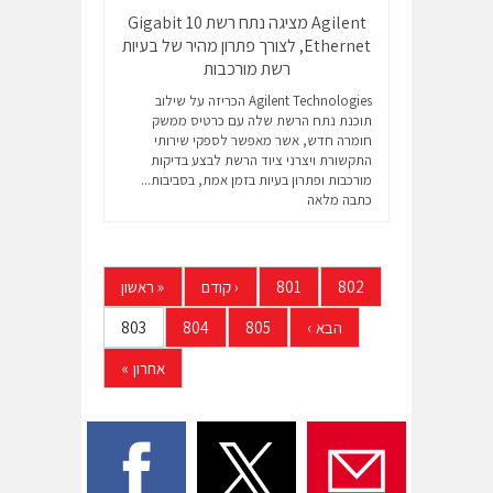
Agilent מציגה נתח רשת 10 Gigabit
Ethernet, לצורך פתרון מהיר של בעיות
רשת מורכבות
Agilent Technologies הכריזה על שילוב
תוכנת נתח הרשת שלה עם כרטיס ממשק
חומרה חדש, אשר מאפשר לספקי שירותי
התקשורת ויצרני ציוד הרשת לבצע בדיקות
מורכבות ופתרון בעיות בזמן אמת, בסביבות...
כתבה מלאה
802
801
‹
קודם
«
ראשון
הבא
›
805
804
803
אחרון
»