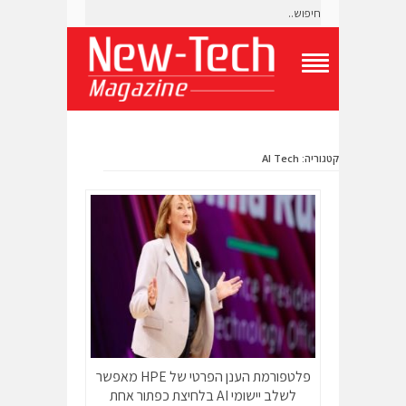
T
o
g
g
l
קטגוריה: AI Tech
e
N
a
v
i
g
a
t
i
o
n
M
e
n
פלטפורמת הענן הפרטי של HPE מאפשר
u
לשלב יישומי AI בלחיצת כפתור אחת