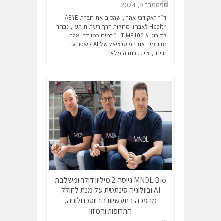
ספטמבר 9, 2024
ד״ר זאק דבי-אהרן, שהקים את חברת AEYE
Health לאבחון מחלות דרך רשתית העין, נבחר
לדירוג TIME100 AI . ״יזמים כמו דבי-אהרן
מדגימים את הפוטנציאל של AI לשפר את
חיינו״, ציין...
כתבה מלאה
MNDL Bio גייסה 2 מיליון דולר ומשלבת
AI וביולוגיה סינתטית על מנת לחולל
מהפכה בתעשיות הביוטכנולוגיה,
התרופות והמזון