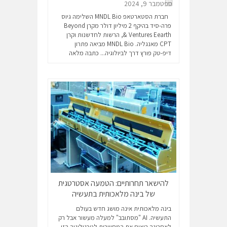
ספטמבר 9, 2024
חברת הסטארטאפ MNDL Bio השלימה גיוס
פרה-סיד בהיקף 2 מיליון דולר מקרן Beyond
Ventures Eearth &, הרשות לחדשנות וקרן
CPT מאנגליה. MNDL Bio מביאה פתרון
דיפ-טק פורץ דרך לביולוגיה...
כתבה מלאה
להישאר תחרותיים: הטמעה אסטרטגית
של בינה מלאכותית בתעשיה
בינה מלאכותית אינה מושג חדש בעולם
התעשיה. AI "מסתובב" למעלה מעשור אבל רק
לאחרונה רואים את המחוייבות לטכנולוגיה הזו