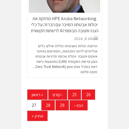
HPE Aruba Networking מחזקת את
יכולות אבטחת הסייבר עם הכרזה על כלי
הגנה ותגובה מבוססי AI לרשתות תקשורת
אוגוסט 8, 2024
הרחבת יכולות האבטחה כוללת שילוב כלים
אנליטיים לזיהוי התנהגות, המסייעים באיתור
איומים ותגובה ויכולת אכיפת מדיניות אבטחה
בענן וברשת המקומית (LAN) באמצעות גישת
רשת במודל אפס אמון (Zero Trust Network...
כתבה מלאה
26
25
‹
קודם
«
ראשון
הבא
›
29
28
27
אחרון
»