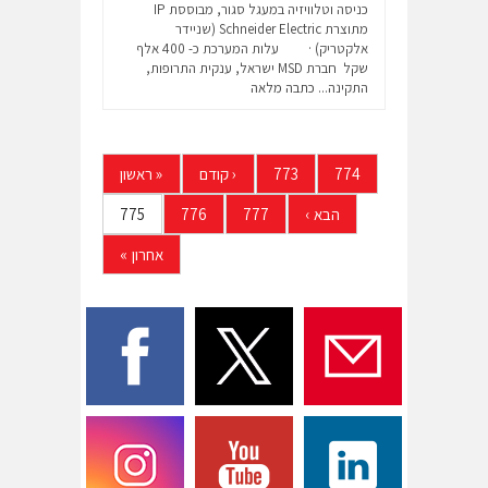
כניסה וטלוויזיה במעגל סגור, מבוססת IP
מתוצרת Schneider Electric (שניידר
אלקטריק) · עלות המערכת כ- 400 אלף
שקל חברת MSD ישראל, ענקית התרופות,
התקינה...
כתבה מלאה
774
773
‹
קודם
«
ראשון
הבא
›
777
776
775
אחרון
»