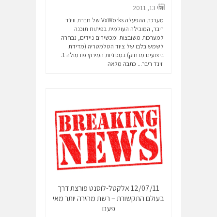
יולי 13, 2011
מערכת ההפעלה VxWorks של חברת ווינד
ריבר, המובילה העולמית בפיתוח תוכנה
למערכות משובצות ומכשירים ניידים, נבחרה
לשמש בלבו של ציוד הטלמטריה (מדידת
ביצועים מרחוק) במכוניות המירוץ פורמולה 1.
ווינד ריבר...
כתבה מלאה
12/07/11 אלקטל-לוסנט פורצת דרך
בעולם התקשורת – רשת מהירה יותר מאי
פעם