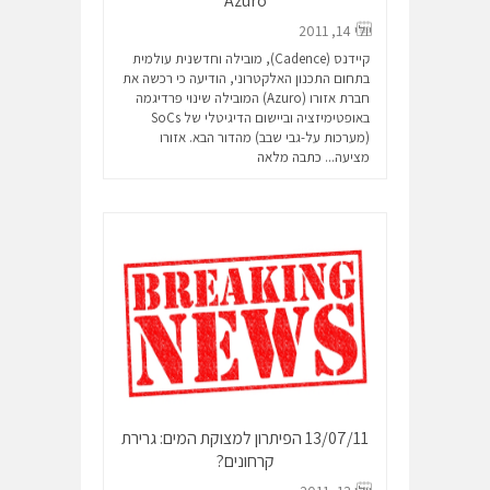
Azuro
יולי 14, 2011
קיידנס (Cadence), מובילה וחדשנית עולמית
בתחום התכנון האלקטרוני, הודיעה כי רכשה את
חברת אזורו (Azuro) המובילה שינוי פרדיגמה
באופטימיזציה וביישום הדיגיטלי של SoCs
(מערכות על-גבי שבב) מהדור הבא. אזורו
מציעה...
כתבה מלאה
13/07/11 הפיתרון למצוקת המים: גרירת
קרחונים?