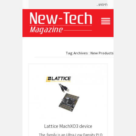
T
o
g
g
l
Tag Archives : New Products
e
N
a
v
i
g
a
t
i
o
n
M
e
n
Lattice MachXO3 device
u
The family is an Ultra-Low Density PLD