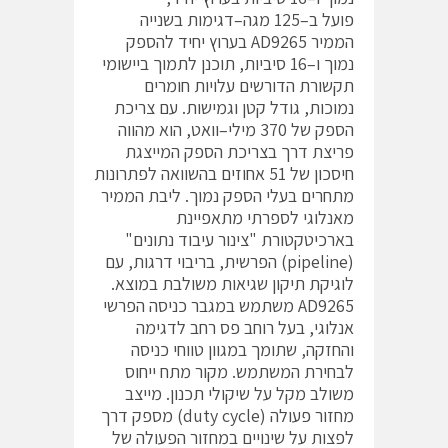
פועל ב–125 מגה–דגימות בשנייה
הממיר AD9265 בערוץ יחיד להספק
נמוך ו–16 סיביות, תוכנן לתמוך ביישומי
תקשורת הדורשים עלויות חומרים
נמוכות, גודל קטן וגמישות. עם צריכת
הספק של 370 מילי–וואט, הוא מהווה
פריצת דרך בצריכת הספק המייצגת
חיסכון של 51 אחוזים בהשוואה לפתרונות
מתחרים בעלי הספק נמוך. ליבת הממיר
מאנלוגי לספרתי מתאפיינת
בארכיטקטורת "צינור עיבוד נתונים"
(pipeline) הפרשית, בריבוי דרגות, עם
לוגיקת תיקון שגיאות משולבת במוצא.
AD9265 משתמש במגבר כניסה הפרשי
אנלוגי, בעל רוחב פס רחב לדגימה
והחזקה, שתומך במגוון טווחי כניסה
לבחירת המשתמש. מקור מתח ייחוס
משולב מקל על שיקולי תכנון. מייצב
מחזור פעולה (duty cycle) מספק דרך
לפצות על שינויים במחזור הפעולה של