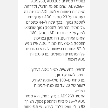
בנוסף לממירים AD9269, AD9265
ו–AD9266, שהם ספינת הדגל, ולדרגות
המהירות השונות שלהם, ADI הכריזה בה
בעת גם על 23 ממירי ADC בערוץ יחיד
להספק נמוך, ובכך עלה ל–44 מספרם
של ממירי הנתונים להספק נמוך שהוצאו
לשוק על ידי חברת ADI במהלך 180
הימים האחרונים. החיסכון בצריכת
ההספק באמצעות ממירי ADC אלו מגיע
ל–87 אחוזים בהשוואה להיצע המוצרים
של המתחרים הפועלים עם פונקציות
ADC דומות.
הראשון בתעשייה: ממיר ADC בערוץ
כפול, להספק נמוך,
עם פחות מ–100 מילי–וואט לערוץ,
לטווח של 20 עד 80 מגה–דגימות
בשנייה
הממיר AD9269 בערוץ כפול, הוא ממיר
ADC ל–16 סיביות ולהספק נמוך, הצורך
93 מילי–וואט בלבד לערוץ, פי 6.5 פחות