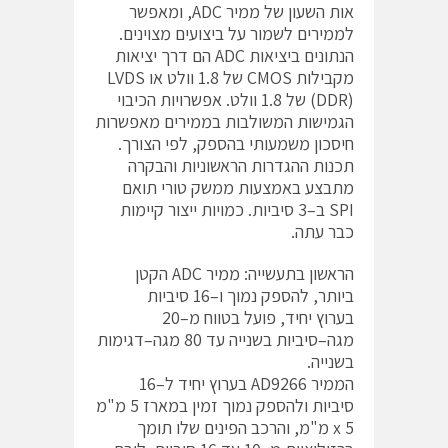
אות השעון של ממיר ADC, ומאפשר
לממירים לשמור על ביצועים מצוינים.
הנתונים ביציאות ADC הם דרך יציאות
מקבילות CMOS של 1.8 וולט או LVDS
(DDR) של 1.8 וולט. אפשרויות הכיבוי
הגמישות המשולבות בממירים מאפשרות
חיסכון משמעותי בהספק, לפי הצורך.
תכנות ההגדרות הראשוניות והבקרה
מתבצע באמצעות ממשק טורי תואם
SPI ב–3 סיביות. כמויות ייצור קיימות
כבר עתה.
הראשון בתעשייה: ממיר ADC הקטן
ביותר, להספק נמוך ו–16 סיביות
בערוץ יחיד, פועל בטווח מ–20
מגה–סיביות בשנייה עד 80 מגה–דגימות
בשנייה.
הממיר AD9266 בערוץ יחיד ל–16
סיביות ולהספק נמוך זמין במארז 5 מ"מ
x 5 מ"מ, והרכב הפינים שלו תומך