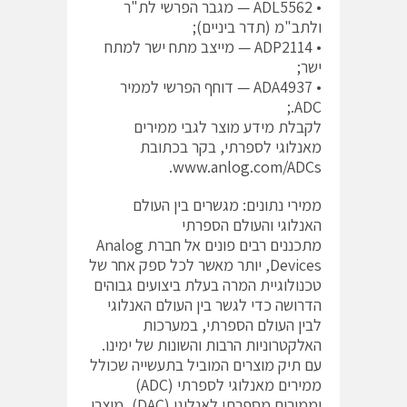
• ADL5562 — מגבר הפרשי לת"ר
ולתב"מ (תדר ביניים);
• ADP2114 — מייצב מתח ישר למתח
ישר;
• ADA4937 — דוחף הפרשי לממיר
ADC.;
לקבלת מידע מוצר לגבי ממירים
מאנלוגי לספרתי, בקר בכתובת
.
www.anlog.com/ADCs
ממירי נתונים: מגשרים בין העולם
האנלוגי והעולם הספרתי
מתכננים רבים פונים אל חברת Analog
Devices, יותר מאשר לכל ספק אחר של
טכנולוגיית המרה בעלת ביצועים גבוהים
הדרושה כדי לגשר בין העולם האנלוגי
לבין העולם הספרתי, במערכות
האלקטרוניות הרבות והשונות של ימינו.
עם תיק מוצרים המוביל בתעשייה שכולל
ממירים מאנלוגי לספרתי (ADC)
וממירים מספרתי לאנלוגי (DAC), מוצרי