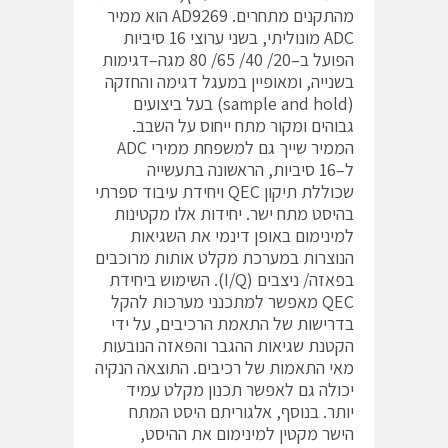
מהתקנים מתחרים. AD9269 הוא ממיר
ADC מונוליתי, בשני ערוצי 16 סיביות
הפועל ב–20/ 40/ 65/ 80 מגה–דגימות
בשנייה, ומאופיין במעגל דגימה והחזקה
(sample and hold) בעל ביצועים
גבוהים ומקור מתח ייחוס על השבב.
הממיר שייך גם למשפחת ממירי ADC
ל–16 סיביות, הראשונה בתעשייה
שכוללת תיקון QEC ויחידת עיבוד ספרתי
בהיסט מתח ישר. יחידות אלו מקטינות
למינימום באופן דינמי את השגיאות
הנוצרות במערכת מקלט אותות מרוכבים
בפאזה/ ניצבים (I/Q). השימוש ביחידת
QEC מאפשר למתכנני מערכות להקל
בדרישות של התאמת הרכיבים, על ידי
הקטנת שגיאות ההגבר והפאזה הנובעות
מאי התאמות של רכיבים. התוצאה הנקיה
יכולה גם לאפשר תכנון מקלט עמיד
יותר. בנוסף, אלגוריתם היסט המתח
הישר מקטין למינימום את ההיסט,