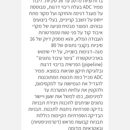
ברזולוציות מ–10 עד 16 סיביות. ליבת
ממיר ADC בעלת ריבוי דרגות, מבוססת
על מעגל דגימה והחזקה ועל מקור מתח
ייחוס על השבב קנייניים, בעלי ביצועים
גבוהים. המוצר מבטיח מניעה של מקרי
איבוד קוד על פני טווח טמפרטורות
העבודה המלא, והוא מספק דיוק של 16
סיביות בקצבי נתונים של 80
מגה–דגימות בשנייה, על ידי שימוש
בארכיטקטורת "צינור עיבוד נתונים"
(pipeline) הפרשית בריבוי דרגות
ובלוגיקת תיקון שגיאות במוצא. ממיר
ADC מכיל כמה תכונות המתוכננות
להגדיל את הגמישות עד למקסימום,
ולהקטין את עלויות המערכת עד
למינימום, כמו למשל אות שעון ויישור
נתונים שניתנים לתכנות ויצירת תבניות
בדיקה ספרתיות ניתנות לתכנות. תבניות
הבדיקה הספרתיות הקיימות כוללות
תבניות קבועות מראש (דטרמיניסטיות)
ובאקראיות מדומה