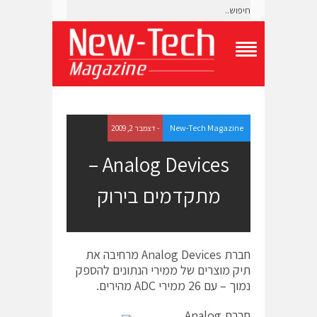
T
o
g
g
l
e
New-Tech Magazine
- דצמבר 2, 2009
N
a
Analog Devices –
v
i
מתקדמים בירוק
g
a
t
i
o
חברת Analog Devices מרחיבה את
n
M
תיק מוצרים של ממירי הנתונים להספק
e
נמוך – עם 26 ממירי ADC מהירים.
n
u
חברת Analog