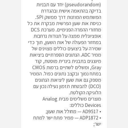
(pseudorandom) יחד עם תבניות
בדיקה בהתאמה אישית ובהגדרת
המשתמש המוזנות דרך ממשק SPI.
כניסת אות שעון הפרשית מבקרת את כל
מחזורי ההמרה הפנימיים. מערכת DCS
אופציונלית מפצה על תנודות נרחבות
במחזור הפעולה של אות השעון, תוך כדי
שמירה על ביצועים כוללים מצוינים של
ממיר ADC. הנתונים הספרתיים ביציאות
מיוצגים בתבנית בינרית מוסטת, קוד
Gray, ומשלים לשתיים ברמות CMOS
במתח נמוך ובקצב נתונים כפול. הממיר
מספק גם אות שעון ליציאות הנתונים
(DCO) להבטחת תזמון נעילה נכון עם
הלוגיקה הקולטת.
מוצרים משלימים מבית Analog
Devices כוללים:
• AD9517 — מחולל אות שעון;
• ADP1872 — ממיר מתח ישר למתח
ישר;