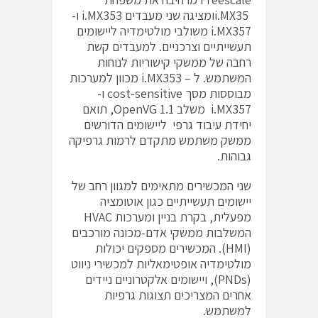
i.MX35ומציגה שני מעבדים i.MX353 ו-
i.MX357 משולבי מולטימדיה ליישומים
תעשייתיים וצרכניים. למעבדים קשת
רחבה של ממשקי קישוריות לנוחות
המשתמש. ל – i.MX353 מכוון למערכות
מבוססות מסך cost-sensitive ו-
i.MX357 משלב OpenVG 1.1, תואם
יחידת עיבוד גרפי ליישומים הדורשים
ממשק משתמש מתקדם לרמות גרפיקה
גבוהות.
שני המכשירים מתאימים למגוון רחב של
יישומים תעשייתיים כגון אוטומציה
מפעלית, בקרת בניין ומערכות HVAC
המשלבות ממשקי אדם-מכונה מורכבים
(HMI). המכשירים מספקים יכולות
מולטימדיה אופטימאליות למכשירי ניווט
(PNDs), ויישומים אלקטרוניים ניידים
אחרים המצריכים תצוגות גרפיות
למשתמש.