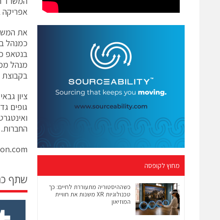
המשרד הא
אפריקה ב
את המשרד
בנטאפ כת
מנהל מכי
בקבוצת המ
גופים גד
ואינטגרט
החברות. 
lon.com
מחוץ לקופסה
שתף כ
כשההיסטוריה מתעוררת לחיים: כך
טכנולוגיות XR משנות את חוויית
המוזיאון