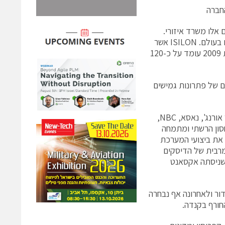
חברה
אל ופותחת בימים אלו משרד איזורי.
החברה תתחרה בישראל בחברות הסטורג' האחרות, בשווקים בהם היא מובילה גם בעולם. ISILON אשר
הוקמה בשנת 2000 נסחרת בנאסד"ק החל משנת 2005 ומחזור מכירותיה בשנת 2009 עומד על כ-120
ם: סדרת ה- Sלפתרונות high end, סדרת ה- X לצרכים של פתרונות גמישים
בין יתר הלקוחות של חברה בעולם, ניתן למצוא את סוני פיקצ'רס, חברת הסלולר אורנג', נאסא, NBC,
וד. ISILON מובילה בתחום האחסון הרשתי ומתמחה
יט ומשפר את ביצועי המערכת
מרבית של הדיסקים
 שניסתה אקסאנט
ור ולאחרונה אף נבחרה
חורף בקנדה.