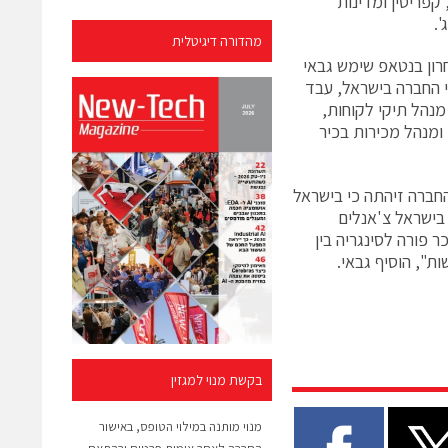
קפריסין ומדינות
.
מהדורה דיגיטלית
רון בנטאפ שימש גבאי
EM. ציון גבאי, היה מוותיקי החברה בישראל, עבד
מנהל תיקי לקוחות,
 ומנהל מכירות בכיר
אי מציין כי "שוק הסטורג' בישראל לא נעלם מעינהם של חברת ISILON. החברה זיהתה כי בישראל
 בישראל צ'אנלים
 פורה לסינגריה בין
ת", הוסיף גבאי.
בקשת מנוי למגזין
מנוי מותנה במילוי הטופס, באישור