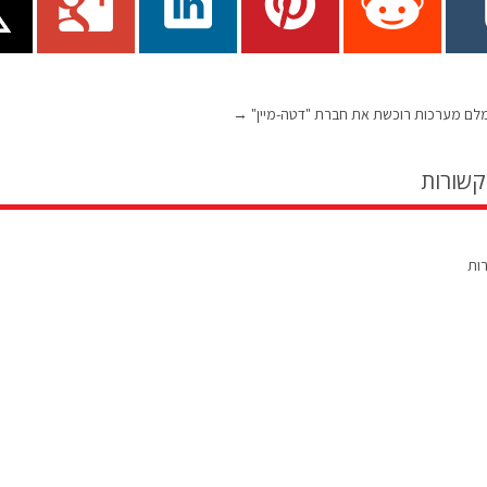
→
קשורות
רות