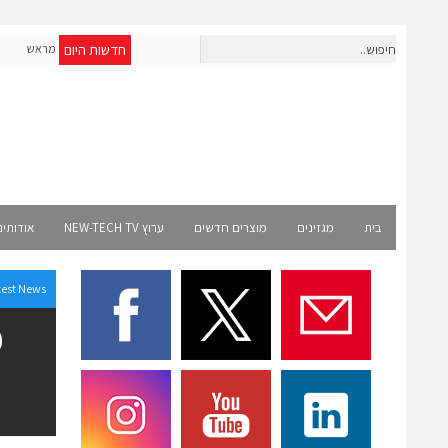
חדשות היום
חברת IAIG גייסה 6 מיליון דולר להקמת חברות תוכנה שנבנו מראש
לעידן ה-AI
Select 
בית
מגזינים
מוצרים חדשים
ערוץ NEW-TECH TV
אודותינ
test News