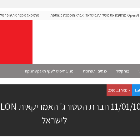
OpenAI מרחיבה את פעילותה בישראל; אברא הוסמכה כשותפת
אראסאל ממנה את עופר אליקים 
רשמית
ו
צור קשר
כנסים ותערוכות
מנוע חיפוש לענף האלקטרוניקה
La
- ינואר 11, 2010
לישראל