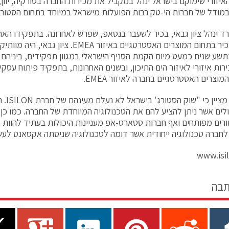
יזורי שימוקם בישראל ינהל במקביל את מכירות החברה בטורקיה, יוון, 
מודל של חברות הי-טק רבות הפועלות מישראל במיוחד בתחום הסטורג'
 ינהל ציון גבאי, בכיר לשעבר בנטאפ, שפרש לאחרונה. בתפקידו האח
כמנהל בכיר בתחום המוצרים האסטרטגיים באיזור EA
שע שנים כמעט מיום הקמת הסניף הישראלי במגוון תפקידים, ביניהם 
רות איזורי לאיזור הים התיכון, ובשנים האחרונות, בתפקיד פיתוח עסקי
וצרים האסטרטגיים בחברה לאיזור EMEA.
ציון גב
ולים אשר ניתן להציע להם את הטכנולוגיה המיוחדת של החברה. כמו כן
ורים מפותחים ואף חברות סטארט-אפ מעניינות היכולות בעתיד להוות כר
לחברה טכנולוגיה ייחודית אשר דומה לטכנולוגיה שניסתה אקסאנט לעשו
www.isi
תבה