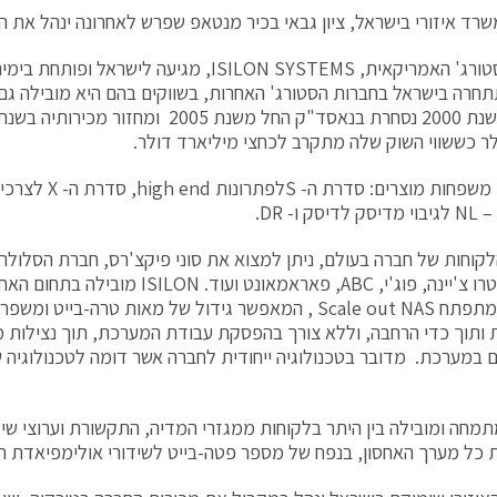
רד איזורי בישראל, ציון גבאי בכיר מנטאפ שפרש לאחרונה ינהל את ה
חברת הסטורג' האמריקאית, ISILON SYSTEMS, מגיעה לישר
ולר כששווי השוק שלה מתקרב לכחצי מיליארד דולר.
לחברה 3 משפחות מוצרי
ק ו- DR.
אדובי, פטרו צ'יינה, פוג'י, ABC, פאראמאונט וע
בתחום המתפתח Scale out NAS , המאפשר גידול של מאות טרה-בי
 ותוך כדי הרחבה, וללא צורך בהפסקת עבודת המערכת, תוך נצילות 
 במערכת. מדובר בטכנולוגיה ייחודית לחברה אשר דומה לטכנולוגיה
מחה ומובילה בין היתר בלקוחות ממגזרי המדיה, התקשורת וערוצי שיד
כל מערך האחסון, בנפח של מספר פטה-בייט לשידורי אולימפיאדת ה