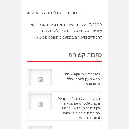
←
כוננים חכמים להגנה על המנועים.
17/01/10 איגוד התעשייה הקיבוצית: הספקולנטים
שמשתעשעים בשער הדולר עלולים לגרום
להפסדים ופיטורים במפעלים העוסקים ביצוא
→
כתבות קשורות
Omnitech משיקה שירותי
מחשוב ענן לאחסון כלל
תשתיות ה- IT
חטיבת התוכנה של HP ישראל
וחברת BDA ישתפו פעולה
בקידום פתרון חדשני לניהול
פרויקטים ופורטופוליו בגופי IT
ובמחלקות R&D