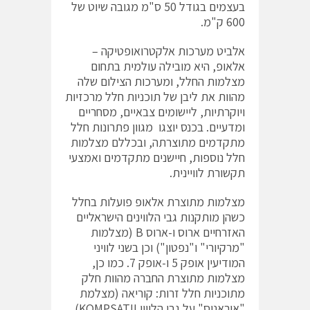
בעצמים בגודל 50 ס"מ מגובה שיוט של
600 ק"מ.
אלביט מערכות אלקטרואופטיקה ­–
אלאופ, היא מובילה עולמית בתחום
מצלמות החלל, ומערכות הצילום שלה
מהוות את ליבן של תוכניות חלל מרכזיות
ויוקרתיות, ליישומים צבאיים, מסחריים
ומדעיים. בכנס יוצגו מגוון פתרונות חלל
מתקדמים מתוצרתה, ובכללם מצלמות
חלל נוספות, חיישנים מתקדמים ואמצעי
תקשורת לוויינית.
מצלמות מתוצרת אלאופ פועלות בחלל
כשהן מותקנות גבי הלווינים הישראליים
האזרחיים ארוס ו-ארוס B (מצלמות
"מרקיורי" ו"נפטון") וכן בשני לוויני
המודיעין אופק 5 ו-אופק 7. כמו כן,
מצלמות מתוצרת החברה מהוות חלק
מתוכניות חלל זרות: קוריאה (מצלמת
"אוראנוס" על גבי הלווין KOMPSATII),