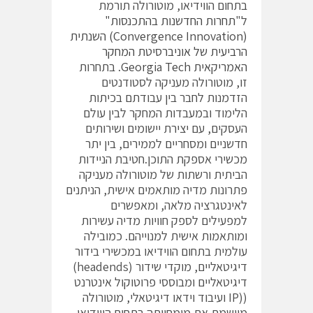
בתחום הווידיאו, מוטורולה תורמת
ל"
תחרות החדשנות בהתכנסות"
(Convergence Innovation) השנתית
הרביעית של אוניברסיטת המחקר
האמריקאית Georgia Tech
. בתחרות
זו, מוטורולה מעניקה לסטודנטים
הזדמנות לחבר בין עבודתם בכיתות
הלימוד ובמעבדות המחקר לבין עולם
העסקים, עם יצירת יישומים ושירותים
חדשניים ומסחריים לממירים, בין יתר
מכשירי אספקת התוכן.חטיבת הניידות
הביתית ורשתות של מוטורולה מעניקה
פתרונות מדיה מותאמים אישית, הניתנים
לאינטגרציה מלאה, ומאפשרים
למפעילים לספק חוויות מדיה עשירות
ומותאמות אישית למנוייהם. כמובילה
עולמית בתחום הווידיאו במכשירי בידור
דיגיטאליים, מוקדי שידור (headends)
דיגיטאליים ומבוססי פרוטוקול אינטרנט
((IP ועיבוד וידאו דיגיטאלי, מוטורולה
מיישמת את מומחיותה בתחום הווידיאו,