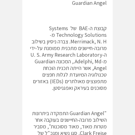
Guardian Angel
קבוצת ה-BAE של Systems
Technology Solutions מ-
Merrimack, N. H. צברה ניסיון בשילוב
מרובה-חיישנים מתכנית ממומנת על-ידי
ה-U. S. Army Research Laboratory
מ-Adelphi, Md., המכונה Guardian
Angel, אשר הייתה תכנית הוכחת
טכנולוגיה המיועדת לגלות חפצים
מתפוצצים מאולתרים (IEDs) באזורים
מסוכנים בעיראק ואפגניסטן.
"Guardian Angel התמקדה ביתרונות
השילוב מרובה-החיישנים בעוקבה אחר
מטרות מאוד, מאוד מסוכנות", מסביר
Clark Freise, סגן נשיא ומנכ"ל של