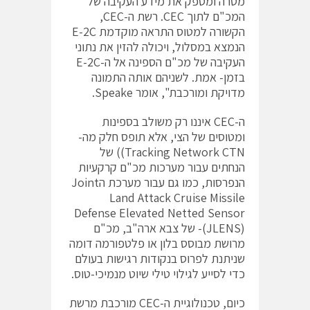
מטרה ומספק את מידע העקיבה של
המכ"ם לתוך CEC. רשת ה-CEC,
הקשורה למטוס התראה מוקדמת E-2C
הנמצא במסלול, ויכולה להזין את נתוני
העקיבה של מכ"ם הספינה אל ה-E-2C
בזמן- אמת. לשניהם אותה התמונה
מדויקת ומורכבת", אומר Speake.
ה-CEC איננו רק משולב בספינות
ומטוסים של הצי, אלא תופס חלק מה-
Tracking Network CTN)) של
הנחתים עבור מערכות מכ"ם קרקעיות
הנפרסות, כמו גם עבור מערכת הJoint
Land Attack Cruise Missile
Defense Elevated Netted Sensor
(JLENS)- של צבא ארה"ב, מכ"ם
מרושת מבוסס בלון או פלטפורמה דומה
שניתנת לפרוס בנקודות רגישות בעולם
כדי לסייע לגילוי טילי שיוט מנמיכי-טוס.
כיום, טכנולוגיית ה-CEC מורכבת מרשת