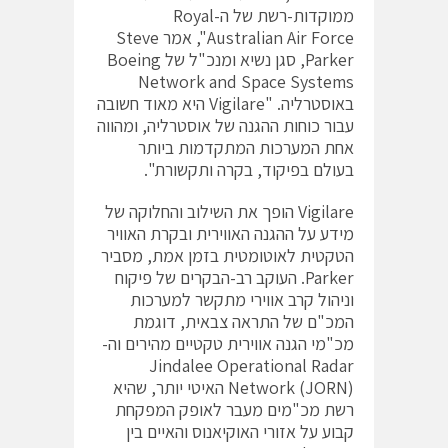
ממוקדות-רשת של ה-Royal
Australian Air Force", אמר Steve
Parker, סגן נשיא ומנכ"ל של Boeing
Network and Space Systems
באוסטרליה. "Vigilare היא מאוד חשובה
עבור כוחות ההגנה של אוסטרליה, ומהווה
אחת המערכות המתקדמות ביותר
בעולם בפיקוד, בקרה ותקשורת".
Vigilare הופך את השילוב והחלוקה של
מידע על ההגנה האווירית ובקרת האוויר
הטקטית לאוטומטית בזמן אמת, מסביר
Parker. העוקב רב-הבקרים של פיקוח
וניהול קרב אווירי מתקשר למערכות
המכ"ם של התראה צבאית, דוגמת
מכ"מי הגנה אווירית טקטיים מהירים וה-
Jindalee Operational Radar
Network (JORN) האיטי יותר, שהיא
רשת מכ"מים מעבר לאופק המפקחת
קבוע על אזורי האוקיאנוס והאיים בין