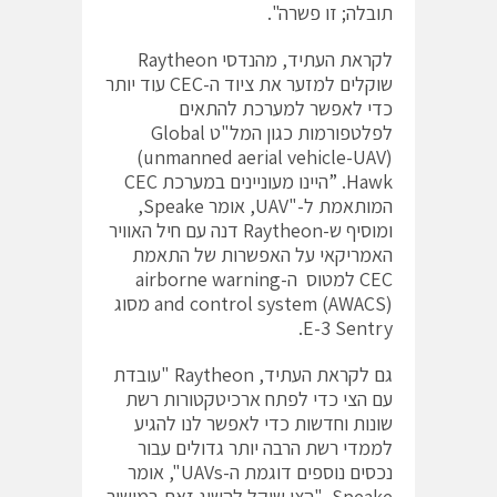
תובלה; זו פשרה".
לקראת העתיד, מהנדסי Raytheon
שוקלים למזער את ציוד ה-CEC עוד יותר
כדי לאפשר למערכת להתאים
לפלטפורמות כגון המל"ט Global
(unmanned aerial vehicle-UAV)
Hawk. ”היינו מעוניינים במערכת CEC
המותאמת ל-"UAV, אומר Speake,
ומוסיף ש-Raytheon דנה עם חיל האוויר
האמריקאי על האפשרות של התאמת
CEC למטוס ה-airborne warning
and control system (AWACS) מסוג
E-3 Sentry.
גם לקראת העתיד, Raytheon "עובדת
עם הצי כדי לפתח ארכיטקטורות רשת
שונות וחדשות כדי לאפשר לנו להגיע
לממדי רשת הרבה יותר גדולים עבור
נכסים נוספים דוגמת ה-UAVs", אומר
Speake. "הצי שוקל להשיג זאת במישור