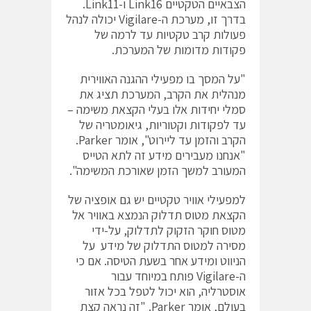
הצבאיים הטקטיים Link16 ו-Link11.
בדרך זו, מערכת ה-Vigilare יכולה לנהל
פעולות קרב טקטיות עד לרמה של
פקודות מדומות של המערכת.
"על המסך בו מפעילי ההגנה האווירית
מנהלית את הקרב, המערכת תציג את
סמלי יחידות אלו בעלי הקצאת משימה –
עד לפקודות וקטוריות, גיאומטריה של
הקרב והזמן עד ליירוט", אומר Parker.
"אנחנו מעבירים מידע זה לתא הטייס
המעורב למשך הזמן שאורכת המשימה".
למפעילי אוויר טקטיים יש גם אופציה של
הקצאת מטוס תדלוק הנמצא באוויר אל
מטוס חוקר הזקוק לתדלוק, על-ידי
מסירה למטוס התדלוק של מידע על
הניווט ומידע אחר בשעת הטיסה. אם כי
ה-Vigilare פותח במיוחד עבור
אוסטרליה, הוא יכול לטפל בכל אזור
בעולם, אומר Parker. "זה נראה קצת