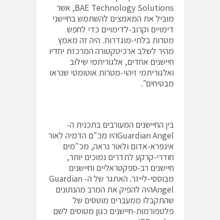
BAE Technology Solutions, אשר
מוביל את המאמצים להשתמש בחיישני
דימויים וקרוב-לדימויים כדי לחפש
מטרות בלתי-מוגדרות. היה זה מאמץ
מהיר לשלב ארכיטקטורה המרכזת יחדיו
חיישנים אחדים, אלגוריתמי שילוב
ואלגוריתמי זיהוי-מטרות אוטומטי שנראו
מבטיחים".
בין החיישנים המעורבים בתכנית ה-
Guardian Angelהיו מכ"ם הדמיה לאור
אינפרא-אדום ולאור נראה, מכ"מים
חודרי-קרקע לתדרים נמוכים יותר,
חיישנים רב-ספקטראליים וחיישנים
מבוססי-לייזר. האתגר של ה- Guardian
Angelהיה להפיק את המרב מהנתונים
שהתקבלו ממעברים מוטסים של
פלטפורמות-חיישנים כגון מטוסים לשם