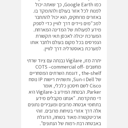
כמו Google Earth, כך שאתה יכול
לפנות לכל אזור בעולם ולהתמקד בו.
באזורים מרוחקים, הוא יכול להתחבר
למכ"מים ניידים דרך לוויין כדי לספק
מידע לפעולות של המדינה המארחת.
המערכת יכולה לאכסן תאי תקשורת
הנפרסים בכל מקום בעולם ולחבר אותו
למערכת באוסטרליה דרך לוויין.
יתרה מזו, Vigilare נבנתה עם ציוד שרתי
מחשבים COTS –commercial off-
the-shelf , דוגמת השרתים המסחריים
של Dell ו-Sun, ותשתית רישות IP נוסח
Cisco לשם חיסכון כלכלי, אומר
Parker. הבטחת המידע ב-Vigilare היא
די מתקדמת. "אנחנו מקבלים מידע
בתחומי אבטחה מרובים ומעבירים נתונים
אלה דרך אזורי בטיחות מרובים. זוהי
ארכיטקטורה מאוד בטוחה, הדוגלת
באבטחה רבת-רמות של הנתונים".