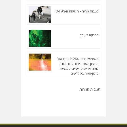
פענוח מהיר – חשיפת ה-O-PAS
הכרעה בעומק
השימוש בתקן h.264 איננו אולי
הרעיון הטוב ביותר עבור הזנת
נתוני וידיאו קריטיים-למשימה
בזמן-אמת במל”טים
תגובות סגורות