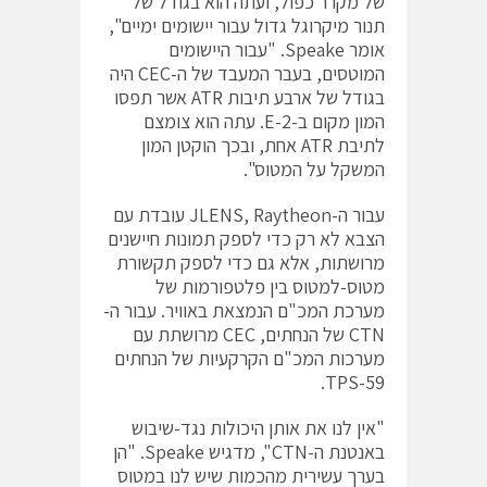
של מקרר כפול, ועתה הוא בגודל של
תנור מיקרוגל גדול עבור יישומים ימיים",
אומר Speake. "עבור היישומים
המוטסים, בעבר המעבד של ה-CEC היה
בגודל של ארבע תיבות ATR אשר תפסו
המון מקום ב-E-2. עתה הוא צומצם
לתיבת ATR אחת, ובכך הוקטן המון
המשקל על המטוס".
עבור ה-JLENS, Raytheon עובדת עם
הצבא לא רק כדי לספק תמונות חיישנים
מרושתות, אלא גם כדי לספק תקשורת
מטוס-למטוס בין פלטפורמות של
מערכת המכ"ם הנמצאת באוויר. עבור ה-
CTN של הנחתים, CEC מרושתת עם
מערכות המכ"ם הקרקעיות של הנחתים
TPS-59.
"אין לנו את אותן היכולות נגד-שיבוש
באנטנת ה-CTN", מדגיש Speake. "הן
בערך עשירית מהכמות שיש לנו במטוס