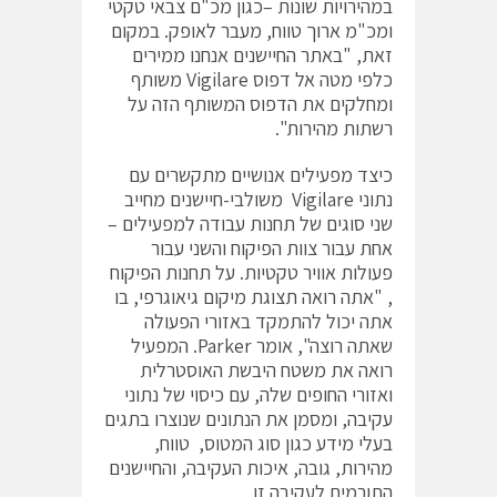
במהירויות שונות –כגון מכ"ם צבאי טקטי
ומכ"מ ארוך טווח, מעבר לאופק. במקום
זאת, "באתר החיישנים אנחנו ממירים
כלפי מטה אל דפוס Vigilare משותף
ומחלקים את הדפוס המשותף הזה על
רשתות מהירות".
כיצד מפעילים אנושיים מתקשרים עם
נתוני Vigilare משולבי-חיישנים מחייב
שני סוגים של תחנות עבודה למפעילים –
אחת עבור צוות הפיקוח והשני עבור
פעולות אוויר טקטיות. על תחנות הפיקוח
, "אתה רואה תצוגת מיקום גיאוגרפי, בו
אתה יכול להתמקד באזורי הפעולה
שאתה רוצה", אומר Parker. המפעיל
רואה את משטח היבשת האוסטרלית
ואזורי החופים שלה, עם כיסוי של נתוני
עקיבה, ומסמן את הנתונים שנוצרו בתגים
בעלי מידע כגון סוג המטוס, טווח,
מהירות, גובה, איכות העקיבה, והחיישנים
התורמים לעקיבה זו.