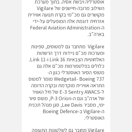
אוסטרליה ויבשת אסיה. בתוך מערכת
השילוב מרובה-חיישנים של Vigilare
מקושרים גם מכ"מי בקרת תנועה אווירית
אזרחית דוגמת אלה המופעלים על-ידי
ה-Federal Aviation Administration
בארה"ב.
Vigilare מתחבר גם למטוסים, ספינות
ומערכות מכ"ם ניידות דרך הרשתות
האלחוטיות הצבאיות 16 Link ו-Link 11.
כלולים בפלטפורמות מכ"ם אלה גם
מטוסי הסיור האוסטרלי כגון ה-
Wedgetail- Boeing 737 מומר למטוס
התראה אווירית מוקדמת ובקרה הדומה
ל-E-3 Sentry AWACS של חיל האוויר
של ארה"ב וגם ה-P-3 Orion, מטוס סיור
ימי, מסביר Lee Davis, סגן מנהל תכנית
ה-Vigilare ב-Boeing Defence
האוסטרלי.
Vigilare מחובר גם לשלטונות התעופה