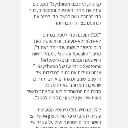
קניינית, ומתכנני Raytheon מקטינים
עתה את ממדי האנטנות והמסופים, תוך
כדי הרחבת טווח הרשת כדי לפזר את
הנתונים בצורה רחבה יותר.
"CEC תוכננה כדי לטפל במידע
לא-מלא ולא-מעובד, והיא עושה זאת
כיום ותיטיב לעשות עוד יותר בעתיד",
מסביר Patrick Speake, מנהל רישות
החיישנים המאוחרים ב-Network
Centric Systems של Raytheon. "
אנחנו נוטלים את נתוני המדידות של
חיישנים שונים ומאחדים אותם יחדיו כך
שהעיקוב המרוכב שאתה מקבל
מהנתונים המאוחדים הוא טוב יותר מאשר
האות שחיישן כלשהו יכול היה לספק".
להלן תרחיש CEC טיפוסי: המערכת
עשויה להתפרס על סיירת Aegis של הצי
כאשר מכ"ם הספינה נעול על עקבה של