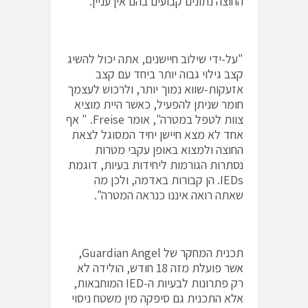
החוצה נתונים קבועים בהם אין עניין.
"על-ידי שילוב חיישנים, אתה יכול להשיג
קצב גילוי גבוה יותר ביחד עם קצב
אזעקות-שווא נמוך יותר, ולרכוש לעצמך
חומר שניתן להפעיל, כאשר היית מוציא
צוות לטפל במטרה", אומר Freise. " אף
אחד לא מצא חיישן יחיד המסוגל לצאת
החוצה ולמצוא באופן עקבי מטרות
נסתרות הגורמות ליחידות בעיות, דוגמת
IEDs. הן קבורות באדמה, ולכן מה
שאתה רואה איננו כנראה המטרה".
תכנית המחקר של Guardian Angel,
אשר פועלת מזה 18 חודש, הולידה לא
רק פתרונות לבעיות ה-IED המוחבאות,
אלא התכנית גם סיפקה מין משטח ניסוי