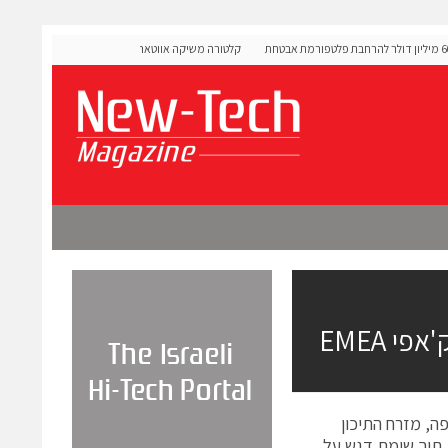
OLIGO Secu גייסה 60 מיליון דולר להרחבת פלטפורמת אבטחת
קלטורה משיקה אווטארים עם אינטליגנציה רגשית לתרגול שי
מורכבות
ת פיליפ אדם, לסגן נשיא שיווק מק'אפי EMEA (אירופה, מזרח התיכון
, תוך שימת דגש על