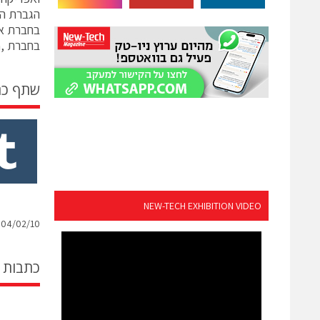
הגברת המ
בחברת או
בחברת ,Hyperion במשך 9 שנים.
שתף כ
NEW-TECH EXHIBITION VIDEO
04/02/10 קבוצת טופ 1 נכנסת לתחום ההייטק
כתבות 