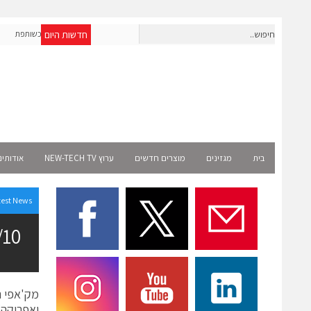
חדשות היום
OpenAI מרחיבה את פעילותה בישראל; אברא הוסמכה כשותפת
א
Select רשמית
בית
מגזינים
מוצרים חדשים
ערוץ NEW-TECH TV
אודותינ
test News
03/02/10 פיליפ 
ואפריקה)