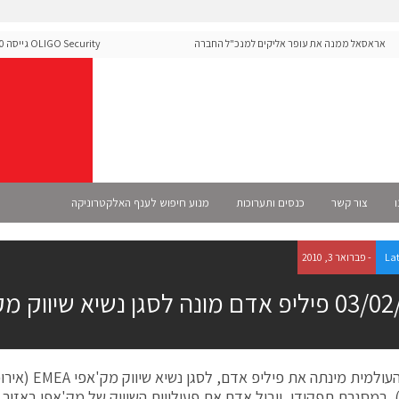
ראסאל ממנה את עופר אליקים למנכ"ל החברה
rity
ה-Runtime בעידן מתקפות ה-AI
ו
צור קשר
כנסים ותערוכות
מנוע חיפוש לענף האלקטרוניקה
La
- פברואר 3, 2010
אדם מונה לסגן נשיא שיווק מק'אפי EMEA
מק'אפי העולמית מינתה א
. במסגרת תפקידו, יוביל אדם את פעילויות השיווק של מק'אפי באזור