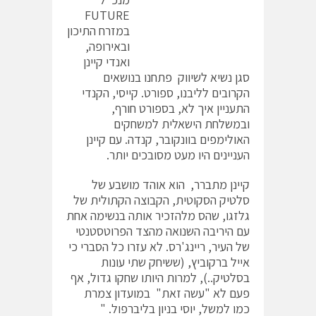
FUTURE
במזרח התיכון
ובאירופה,
ואנדי קיינן
סגן נשיא לשיווק פתחנו בנושאים
הקרובים לליבנו, ספורט. קייסי, הקנדי
התעניין איך לא, בספורט חורף,
ובמשלחת הישאלית למשחקים
האולימפים בוונקובר, קנדה. עם קיינן
העניינים היו מעט מסובכים יותר.
קיינן מתברר, הוא אוהד מושבע של
סלטיק הסקוטית, הקבוצה הקתולית של
גלזגו, שהס מלהזכיר אותה בנשימה אחת
עם היריבה השנואה מהצד הפרוטסטנטי
של העיר, ריינג'רס. לא עזרו כל הסברי כי
אייל ברקוביץ, (ששיחק שתי עונות
בסלטיק..), למרות היותו שחקו גדול, אף
פעם לא "עשה זאת" במועדון צמרת
כמו למשל, יוסי בניון בליברפול. "