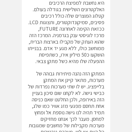
היא נחשבת למפיצת הרכיבים
האלקטרונים השלישית בגודלה בעולם.
קטלוג המוצרים שלה כולל רכיבים
פסיבים, סמיקונדוקטורים, ותצוגות LCD.
ככזאת הקימה לאחרונה FUTURE,
מרכז לוגיסטי ענק בגרמניה. המרכז הזה
שהוא העתק של מקבילו בארצות הברית,
ממוחשב כולו, ללא מגע יד אדם. בבנייתו
הושקעו כ50 מיליון אירו, כשתפיסת
ההפעלה שלו מהיא כשל מתקן צבאי.
המתקן הזה נהנה מיתירות גבוהה של
מערכות, מתאר קיינן את המתקן
בלייפציג. יש לו שתי מערכות נפרדות של
כבישי גישה. לא לקחנו שום סיכון בעניין
הזה באירופה, ולכן החלטנו שאם כניסה
אחת תחסם מפגעי מזג אוויר כמו שלג,
תמיד תהיה לנו גישה נוספת אל ומחוץ
למחסן. מעבר לכך אנחנו מחזיקים
מערכות מקבילות של מחשבים שמגובות
כל העת און ליין, מערכת גנרטורים