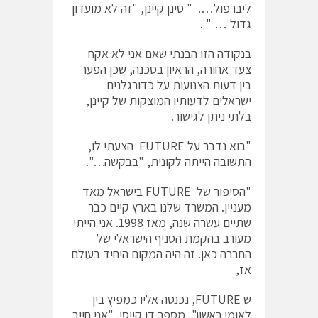
ליברפול…. " סינן קיינן, "זה לא מועדון
גדול … " .
בנקודה הזו הבנתי שאם אני לא אקח
צעד אחורה, הראיון בסכנה, שכן הפער
בין דעות הצנועות על כדורגלנים
ישראלים לדעותיו המוצקות של קיינן,
בלתי ניתן לגישור.
"בוא נדבר על FUTURE הצעתי לו,
התשובה הייתה לקונית, "בבקשה…".
"הסיפור של FUTURE בישראל מאד
מעניין. המשרד שלנו בארץ קיים כבר
שתיים עשרה שנה, מאז 1998. אני הייתי
מעורב בהקמת הסניף הישראלי של
החברה כאן. זה היה המקום היחיד בעולם
אז,
ש FUTURE, נכנסה אליו כמפיץ בין
לאומי ראשון", מספר דן קייסי. "אני חייב