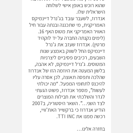
שהוא רוכש באופן אישי לשלוחה
הישראלית שלו.
אנדרוז, לשעבר עובד בג’נרל דיינמיקס
האמריקנית, מי שתכננה ובנתה עבור חיל
האוויר האמריקני את מטוס האף 16.
(לימים נקנתה החברה על יד לוקהיד
מרטין). אנדרוז שעזב את ג’נרל
דיינמיקס החל לשווק באמצע שנות
השבעים, רכיבים פסיביים ליצרניות
המטוסים. ג’נרל דיינמיקס, לא אהבה,
בלשון המעטה את היוזמה הזו של אנדרוז
שהלכה ותפסה תאוצה, לכן אסרה עליו
להיכנס לתחומי המפעל. “מה יכולתי
לעשות”, מספר אנדרוז, פשוט הגעתי
לגדר והשלכתי את חבילות המוצרים
לצד השני…”. השאר היסטוריה, ב2007
הודיע אנדרוז כי ברקשייר האת’וויי,
רכשה ממנו את TTI INC.
בחזרה אלינו…