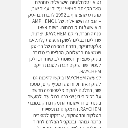
נט איי טכנולוגיות הישראלית מנוהלת
מאז הקמתה ב 1999 על ידי עמיר שור,
מהנדס שהצטרף ב 1992 לחברת בר-טק
– הנציגה הישראלית של AMPHENOL
הוא שועל ותיק בתחום. בשנת 1999
פנתה חברת רייקם RAYCHEM, יצרנית
שרוולים וכבלים לשוק התעופתי,לתל-עד
אלקטרוניקה, חברת ההפצה של בר-טק
שנמצאת בבעלותה, החליטו כי מדובר
בשוק שמצריך תשומת לב מיוחדת, ולכן
לעמיר שור שיקים חברה לטובת רייקם
RAYCHEM.
למעשה RAYCHEM ביקשו להיכנס גם
לשוק האזרחי, וחיפשו מפיץ קיים, מספר
שור, החלטנו להקים פלטפורמה חדשה
על בסיס הידע שצברנו בתל-עד. למעשה
בשנתיים הראשונות התמקדנו רק במוצרי
RAYCHEM. התמקדנו בתעשייות
הטלקום והדטהקום, שנזקקו למוצרים
ברמה גבוהה, ובמקביל הצלחנו לחדור
בהצלחה גם לשוק הרפואי. מאחר ול