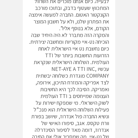
לבעייה. כיום אנחנו מוכרים את השרוול
המתכווץ שעטוף בדבק, ובתוכו מורכב
הקונקטור האטום. החברה למעשה אימצה
את הפתרון שלנו, ולא על חשבון המוצר
הקודם, אלא בנוסף אליו”.
והמקרה הזה מתברר לא היה היחיד שבה
הוכיחה נט-איי מקוריות ומחשבה יצירתית.
כיום נחשבת נט איי הישראלית לאחת
הזרועות החשובות ביותר של TTI
העולמית. השלוחה הישראלית שנקראת
עכשיו ,NET-AYE A TTI INC
COMPANY מוגדרת כשלוחה יבשתית
לצד אפריקה והמזרח התיכון, אירופה,
ואמריקה. הסיבה לכך היא החשיבות
העצומה שמייחסים ב TTI העולמית
לשוק הישראלי. מי שמפקח ישירות על
פעילות השלוחה הישראלית הוא מנכ”ל
ונשיא החברה פול אנדרוז, שיושב בפורת
וורת טקסס. אגב, סיפורו האישי של
אנדרוז, דומה מאד לסיפור הסינדרלה
של נט-איי, מה שמסביר אולי את החיבה