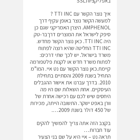
באפליקציותSSL ׂ
איך נוצר הקשר עם TTI INC ?
למעשה הקשר נוצר באופן עקיף דרך
AMPHENOL. היצרן האמריקני שגם כן
סיפק לישראל את המוצרים דרךבר-טק
היה TTI INC. כאן נוצר הקשר מחדש.
TTI INC החליטה שהיא רוצה לפתוח
משרד בישראל. יש לכך שתי דרכים:
לפתוח משרד חדש או לקנות פלטפורמה
קיימת.כאן נוצר הקשר עם נט איי. המו”מ
התחיל בשנת 2009 והסתיים בתחילת
2010. בדרך עברנו את אישור ההגבלים
העיסקיים. אחת השאלות שם היו מה
היחסים שיש לכם עם רכישה אחרת של
וורן באפט ישקר. התשובה הייתה, מכירות
של 450 דולר בשנת 2009….
בקצב הזה אתה צריך להמשיך להקים
עוד חברות…
תראה נט – איי היא על שם בני הצעיר