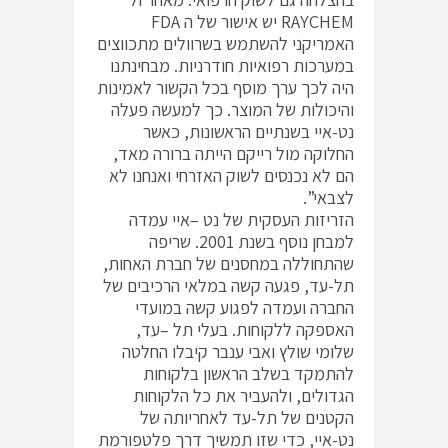
RAYCHEM יש אישור של ה FDA
האמריקני להשתמש בשרוולים מתכווצים
במערכות רפואיות חודרניות. מבחינתנו
היה לכך ערך מוסף בכל הקשור לאמינות
והיכולות של המוצר. כך למעשה פעלה
נט-איי בשנתיים הראשונות, כאשר
החלוקה מול רייקם הייתה ברורה מאד,
הם לא נכנסים לשוק האזרחי ואנחנו לא
לצבאי”.
הזריזות העסקית של נט –איי עמדה
למבחן נוסף בשנת 2001. שריפה
שהתחוללה במחסנים של חברת האחות,
תל-עד, פגעה קשה במלאי הרכיבים של
החברה ועמדה לפגוע קשה במועדי
האספקה ללקוחות. בעלי תל –עד,
שלומי שולץ ואבי ענבר קיבלו החלטה
להתמקד בשלב הראשון בלקוחות
הגדולים, ולהעביר את כל הלקוחות
הקטנים של תל-עד לאחריותה של
נט-איי, כדי שזו תמשיך דרך פלטפורמת