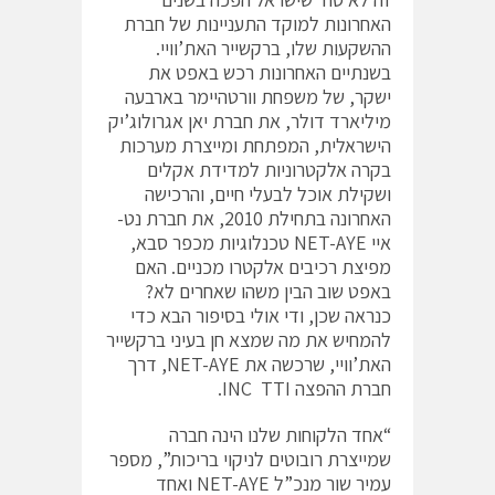
האחרונות למוקד התעניינות של חברת
ההשקעות שלו, ברקשייר האת’וויי.
בשנתיים האחרונות רכש באפט את
ישקר, של משפחת וורטהיימר בארבעה
מיליארד דולר, את חברת יאן אגרולוג’יק
הישראלית, המפתחת ומייצרת מערכות
בקרה אלקטרוניות למדידת אקלים
ושקילת אוכל לבעלי חיים, והרכישה
האחרונה בתחילת 2010, את חברת נט-
איי NET-AYE טכנלוגיות מכפר סבא,
מפיצת רכיבים אלקטרו מכניים. האם
באפט שוב הבין משהו שאחרים לא?
כנראה שכן, ודי אולי בסיפור הבא כדי
להמחיש את מה שמצא חן בעיני ברקשייר
האת’וויי, שרכשה את NET-AYE, דרך
חברת ההפצה INC TTI.
“אחד הלקוחות שלנו הינה חברה
שמייצרת רובוטים לניקוי בריכות”, מספר
עמיר שור מנכ”ל NET-AYE ואחד