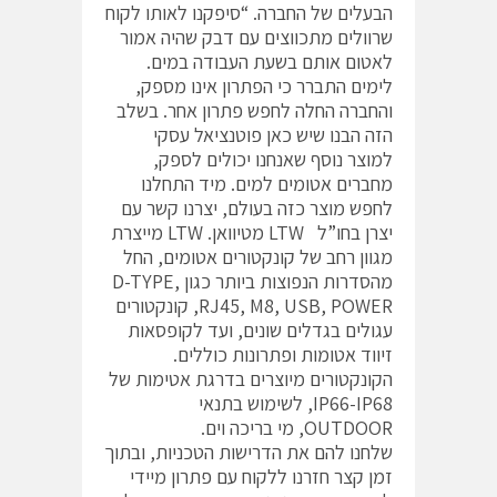
הבעלים של החברה. “סיפקנו לאותו לקוח
שרוולים מתכווצים עם דבק שהיה אמור
לאטום אותם בשעת העבודה במים.
לימים התברר כי הפתרון אינו מספק,
והחברה החלה לחפש פתרון אחר. בשלב
הזה הבנו שיש כאן פוטנציאל עסקי
למוצר נוסף שאנחנו יכולים לספק,
מחברים אטומים למים. מיד התחלנו
לחפש מוצר כזה בעולם, יצרנו קשר עם
יצרן בחו”ל LTW מטיוואן. LTW מייצרת
מגוון רחב של קונקטורים אטומים, החל
מהסדרות הנפוצות ביותר כגון D-TYPE,
RJ45, M8, USB, POWER, קונקטורים
עגולים בגדלים שונים, ועד לקופסאות
זיווד אטומות ופתרונות כוללים.
הקונקטורים מיוצרים בדרגת אטימות של
IP66-IP68, לשימוש בתנאי
OUTDOOR, מי בריכה וים.
שלחנו להם את הדרישות הטכניות, ובתוך
זמן קצר חזרנו ללקוח עם פתרון מיידי