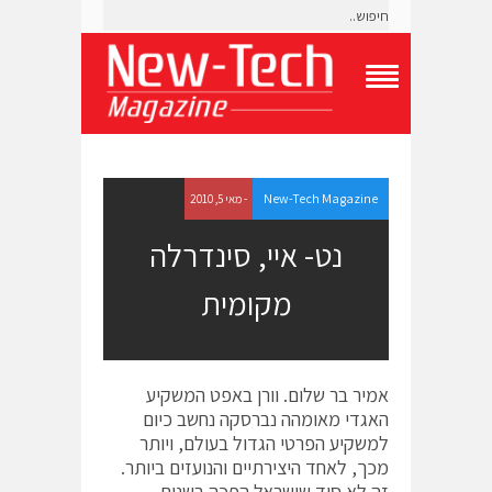
T
o
g
g
l
e
New-Tech Magazine
- מאי 5, 2010
N
a
נט- איי, סינדרלה
v
i
מקומית
g
a
t
i
o
אמיר בר שלום. וורן באפט המשקיע
n
M
האגדי מאומהה נברסקה נחשב כיום
e
למשקיע הפרטי הגדול בעולם, ויותר
n
מכך, לאחד היצירתיים והנועזים ביותר.
u
זה לא סוד שישראל הפכה בשנים