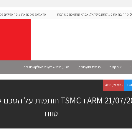
Ope מרחיבה את פעילותה בישראל; אברא הוסמכה כשותפת
אראסאל ממנה את עופר אליקים למנכ"
ו
צור קשר
כנסים ותערוכות
מנוע חיפוש לענף האלקטרוניקה
La
- יולי 21, 2010
21/07/2010 ARM ו-TSMC חותמות ע
טווח