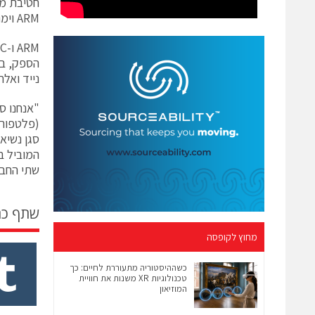
ARM וימנף את הטכנולוגיות המתקדמות של שתי החברות".
הספק, בי
נייד ואלח
(פלטפורמ
שתי החבר
שתף כ
מחוץ לקופסה
כשההיסטוריה מתעוררת לחיים: כך
טכנולוגיות XR משנות את חוויית
המוזיאון