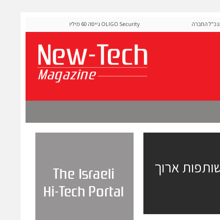
ל החברה
OLIGO Security גייסה 60 מיליון דולר להרחבת פלטפורמת אבטחת
ה-Runtime בעידן מתקפות ה-AI
ל הסכם שותפות ארוך