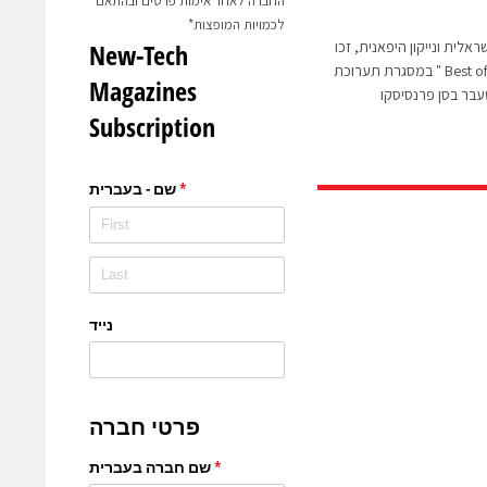
החברה לאחר אימות פרטים ובהתאם
לכמויות המופצות*
אלי הישראלית ונייקון היפאנית, זכו
יחדיו בתואר היוקרתי "Best of west " במסגרת תערוכת