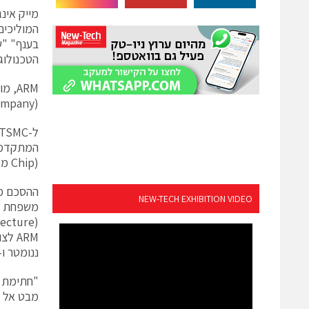
המוליכים
הטכנולוג
uring Company
Chip) ממוטבות המבוססות על מעבדי ARM, ומכסה קשת רחבה של צמתי תהליך עד 20 ננומטר.
NEW-TECH EXHIBITION VIDEO
ננומטר ו-20 ננומטר המתקדמים של TSMC
"חתימת ה
מבט אל ה