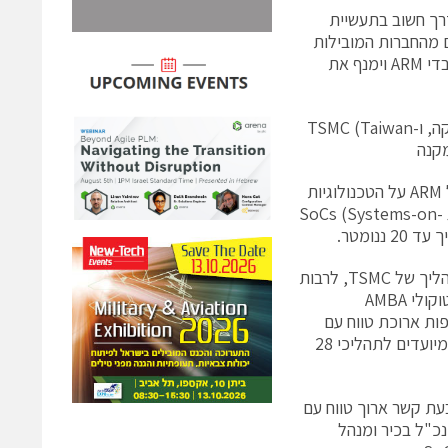
 ב-ARM: "ההסכם הינו ציון דרך חשוב בתעשיית
ם מהחברות המובילות
בענף" "שיתוף הפעולה בין ARM ו-TSMC יאפשר פיתוח של SoCs מבוססות מעבדי ARM וימנף את
ARM, מובילה בפיתוח פתרונות IP (קניין רוחני) טכנולוגיים לתעשיית האלקטרוניקה, ו-TSMC (Taiwan
ל-TSMC גישה למגוון רחב של מעבדי ARM ומאפשר את הפיתוח שלIP פיסי של ARM על הטכנולוגיות
המתקדמות של TSMC. ההסכם תומך בלקוחות של שתי החברות במטרה להשיג SoCs (Systems-on-
ההסכם מאפשר ל-TSMC למטב את היישום של מעבדי ARM על טכנולוגיות התהליך של TSMC, לרבות
משפחת המעבדים ARM Cortex ומארג התחברות פנימית CoreLink עבור פרוטוקולי AMBA
וסף קובע ההסכם שותפות ארוכת טווח עם
ARM לצורך פיתוח של IP פיסי, לרבות מוצרי זיכרון וספריות תאים סטנדרטיים המיועדים לתהליכי 28
עת קשר ארוך טווח עם
נכ"ל בכיר ומנהל