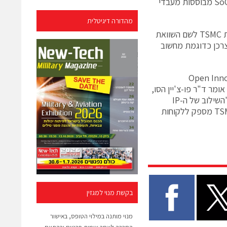
חטיבת מעבדים ב-ARM. "שיתוף הפעולה בין ARM ו-TSMC יאפשר פיתוח של SoCs מבוססות מעבדי
מהדורה דיגיטלית
ARM ו-TSMC ישתפו פעולה ביצירת יישומי ליבות מעבד ממוטבים עם טכנולוגיית TSMC לשם השוואת
 צרכן כדוגמת מחשוב
של ה-Open Innovation Platform
ר ד"ר פו-צ'יין הסו,
סגן נשיא חטיבת פלטפורמות הטכנולוגיה והתכנון וראש חטיבת מו"פ ב-TSMC. "השילוב של ה-IP
המוביל בתעשייה מבית ARM עם יכולות הייצור והטכנולוגיות המתקדמות של TSMC מספק ללקוחות
בקשת מנוי למגזין
מנוי מותנה במילוי הטופס, באישור