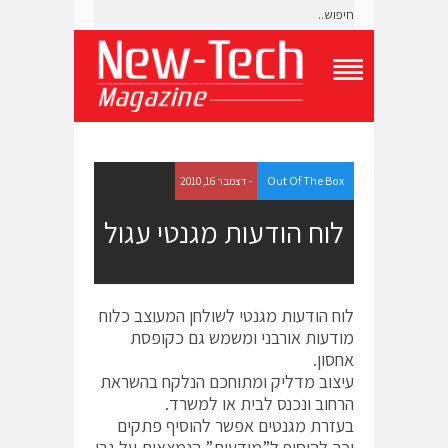
T
o
g
g
l
e
Out Of The Box
- דצמבר 16, 2010
N
a
לוח הודעות מגנטי עגול
v
i
g
a
t
לוח הודעות מגנטי לשולחן המעוצב כלוח
i
מודעות אורבני ומשמש גם כקופסת
o
אחסון.
n
M
עיצוב מדליק ומתוחכם הנלקח בהשראת
e
הרחוב ונכנס לבית או למשרד.
n
בעזרת מגנטים אפשר להוסיף פתקים
u
וכך להוסיף ל”מודעות” הנמצאות על גבי