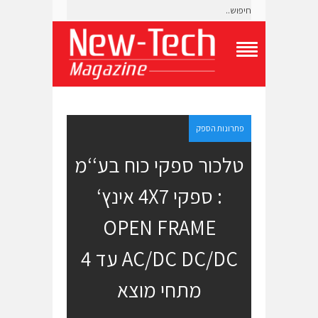
T
o
g
g
l
e
פתרונות הספק
N
a
טלכור ספקי כוח בע‘‘מ
v
i
: ספקי 4X7 אינץ‘
g
a
t
OPEN FRAME
i
o
AC/DC DC/DC עד 4
n
M
e
מתחי מוצא
n
u