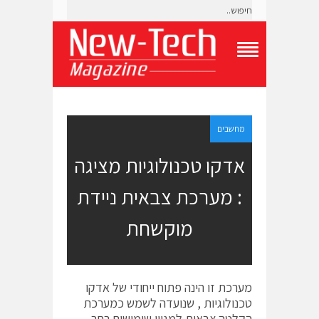
T
o
g
g
l
e
מחשבים
N
a
אדקו טכנולוגיות מציגה
v
i
: מערכת צבאית ניידת
g
a
t
מוקשחת
i
o
n
M
e
מערכת זו הינה פתוח ייחודי של אדקו
n
טכנולוגיות , שנועדה לשמש כמערכת
u
הקלטה צבאית למגוון שימושים רחב .